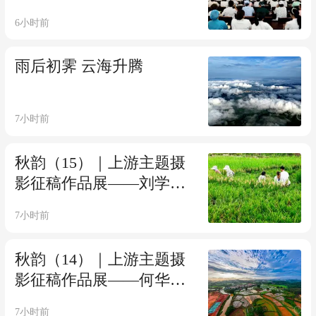
府签署大宁县医疗集团托
6小时前
管协议
雨后初霁 云海升腾
7小时前
秋韵（15）｜上游主题摄
影征稿作品展——刘学芬
作品
7小时前
秋韵（14）｜上游主题摄
影征稿作品展——何华文
作品
7小时前