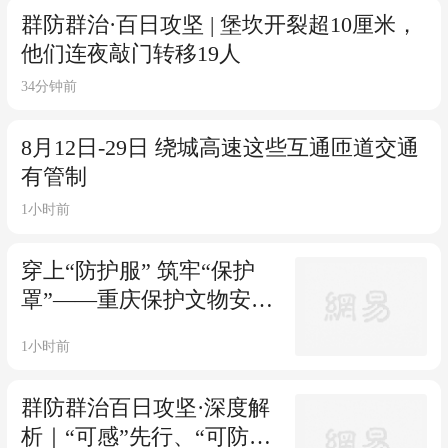
群防群治·百日攻坚 | 堡坎开裂超10厘米，
他们连夜敲门转移19人
34分钟前
8月12日-29日 绕城高速这些互通匝道交通
有管制
1小时前
穿上“防护服” 筑牢“保护
罩”——重庆保护文物安全
度汛
1小时前
群防群治百日攻坚·深度解
析｜“可感”先行、“可防”