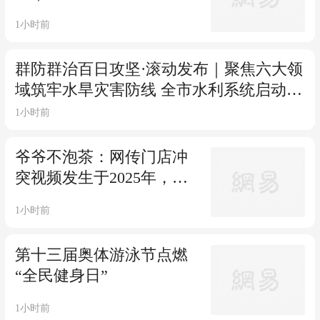
闭环、“可救”前置 数字赋
1小时前
能让荣昌有效应对3轮区域
性暴雨
群防群治百日攻坚·滚动发布｜聚焦六大领
域筑牢水旱灾害防线 全市水利系统启动除
险固安群防群治百日攻坚行动
1小时前
爷爷不泡茶：网传门店冲
突视频发生于2025年，双
方已达成和解
1小时前
第十三届奥体游泳节点燃
“全民健身日”
1小时前