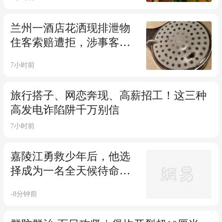
兰州一酒店花洒现排泄物
住客索赔遭拒，涉事客房
次日照常迎客，酒店回应
7小时前
旅行搭子、网恋奔现、高薪招工！这三种
高发电诈陷阱千万别信
7小时前
嘉陵江勇救少年后，他选
择成为一名全天候待命的
救援志愿者
-8分钟前