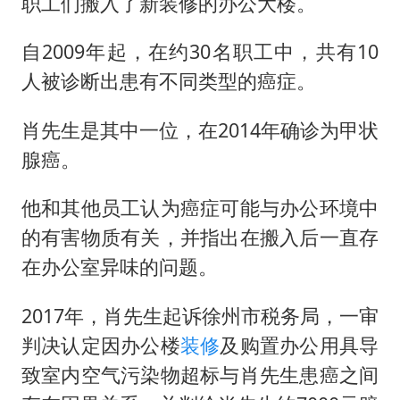
宇树科技中一签需缴款7.54万元
职工们搬入了新装修的办公大楼。
两名乘客在飞机上因调节座椅起冲突
自2009年起，在约30名职工中，共有10
女儿为争财产堵门阻挠父亲出殡
人被诊断出患有不同类型的癌症。
今日立秋你咬秋了吗
肖先生是其中一位，在2014年确诊为甲状
“今天得有40℃了吧 为啥还不预警”
腺癌。
夯实基础开新局
他和其他员工认为癌症可能与办公环境中
的有害物质有关，并指出在搬入后一直存
在办公室异味的问题。
2017年，肖先生起诉徐州市税务局，一审
判决认定因办公楼
装修
及购置办公用具导
致室内空气污染物超标与肖先生患癌之间