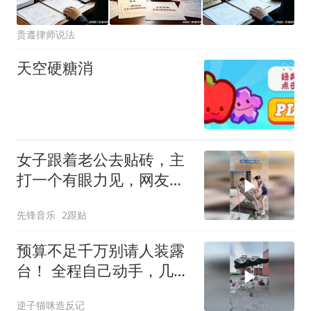
贵遵律师说法
天空硬糖消
女子跟着老公去贴砖，主
打一个有眼力见，网友：
好险，差点就帮上忙了
先锋音乐
2跟贴
预算不足千万别请人装露
台！ 全程自己动手，几千
块搞定露台 露
逆子猫咪造反记