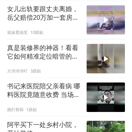
女儿出轨要跟丈夫离婚，
岳父赔偿20万加一套房，
豪言：拿钱离开我女儿！
迷妹爱搞笑
10跟贴
真是装修界的神器！看看
它如何精准定位暗管的准
确位置？
大沛沛沛吖
3跟贴
书记来医院陪父亲看病 哪
料医院竟随意收费 当场告
到法院
挑灯剪辑
1跟贴
阿平买下一处乡村小院，