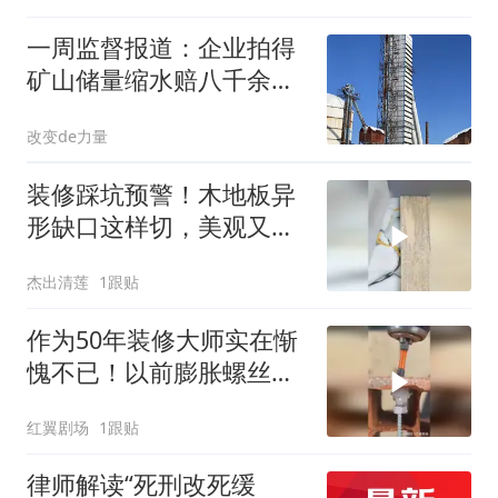
一周监督报道：企业拍得
矿山储量缩水赔八千余万
七年未付；商人合伙烘干
改变de力量
塔被错拍卖，维权八年法
院再推翻当年判决
装修踩坑预警！木地板异
形缺口这样切，美观又省
料
杰出清莲
1跟贴
作为50年装修大师实在惭
愧不已！以前膨胀螺丝的
方法都用反啦！
红翼剧场
1跟贴
律师解读“死刑改死缓