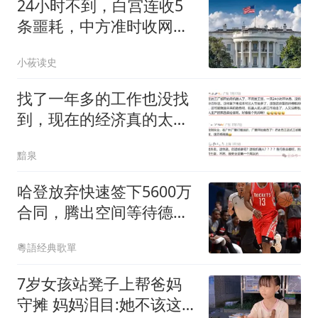
24小时不到，白宫连收5
条噩耗，中方准时收网，
最大输家已浮现
小莜读史
找了一年多的工作也没找
到，现在的经济真的太差
了，普通人都要被淘汰
黯泉
了！
哈登放弃快速签下5600万
合同，腾出空间等待德罗
赞联手冲冠
粵語经典歌單
7岁女孩站凳子上帮爸妈
守摊 妈妈泪目:她不该这