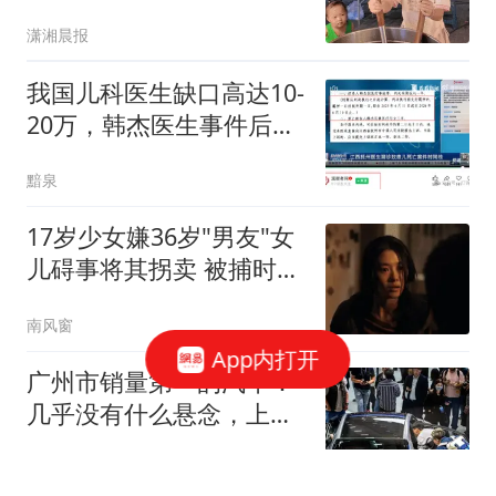
么懂事
潇湘晨报
我国儿科医生缺口高达10-
20万，韩杰医生事件后又
有很多儿科医生辞职导致
黯泉
多家医院关闭合并儿科...
17岁少女嫌36岁"男友"女
儿碍事将其拐卖 被捕时怀
孕
南风窗
App内打开
广州市销量第一的汽车：
几乎没有什么悬念，上半
年销量达4513台
柳先说