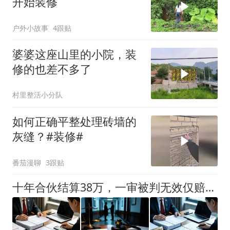
开始装修
户外小故事
4跟贴
婆婆这座山里的小院，装
修的也差不多了
村里整活小分队
如何正确平整处理砖墙的
灰缝？#装修#
番茄漫聊
3跟贴
十年合伙结算38万，一审被判无效仅赔16万！上诉直指三大“定性错误”