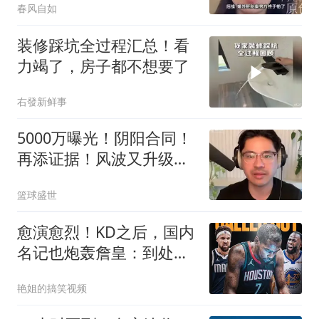
春风自如
装修踩坑全过程汇总！看
力竭了，房子都不想要了
右發新鲜事
5000万曝光！阴阳合同！
再添证据！风波又升级
了？
篮球盛世
愈演愈烈！KD之后，国内
名记也炮轰詹皇：到处抱
团，最佳篮球商人
艳姐的搞笑视频