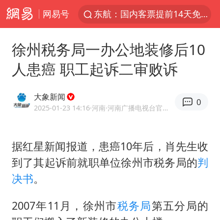
网易号
东航：国内客票提前14天免费退改
台风白海豚中心风力增强
徐州税务局一办公地装修后10
向鹏0-3不敌张本智和
人患癌 职工起诉二审败诉
百花奖开幕式
四川宜宾高县4.9级地震致1死
大象新闻
0
广东雷州通报特教老师招聘违规事件
2025-01-23 14:16
·河南
·河南广播电视台官方网易号
“新疆阿勒泰八月能滑雪”不实
据红星新闻报道，患癌10年后，肖先生收
刘国正说向鹏打得很窝囊
到了其起诉前就职单位徐州市税务局的
判
我国外贸延续良好增长态势
决书
。
陈幸同晋级WTT横滨冠军赛8强
国防部：中国军队坚决反制任何闹海挑衅图谋
2007年11月，徐州市
税务局
第五分局的