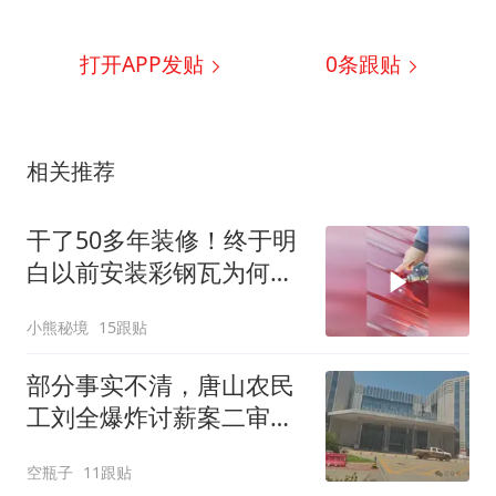
打开APP发贴
0
条跟贴
相关推荐
干了50多年装修！终于明
白以前安装彩钢瓦为何老
是被罚款啦！
小熊秘境
15跟贴
部分事实不清，唐山农民
工刘全爆炸讨薪案二审裁
定发回重审
空瓶子
11跟贴