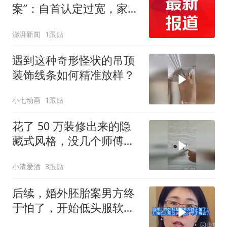
案”：自首认定过宽，家属
有知情权
澎湃新闻
1跟贴
遇到这种奇形怪状的吊顶
装饰线条如何精准放样？
小七动画
1跟贴
花了 50 万装修出来的隐
藏式风格，没几个师傅能
做到吧？
小渣爱酒
3跟贴
后续，婚外胚胎案男方终
于怕了，开始低头服软，
网友：早干嘛去了