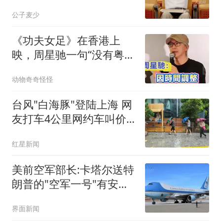
常，藏着多少普通人该懂
公子麦少
的健康真相？
《功夫女足》在香港上
映，周星驰一句“没有粤语
版”道出多少遗憾
动物奇奇怪怪
台风"白海豚"登陆上海 网
友打车4公里网约车叫价
108元
红星新闻
美前空军部长:卡塔尔送特
朗普的"空军一号"有安全
缺陷
界面新闻