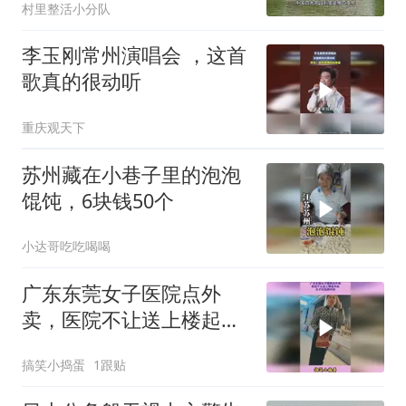
村里整活小分队
李玉刚常州演唱会 ，这首
歌真的很动听
重庆观天下
苏州藏在小巷子里的泡泡
馄饨，6块钱50个
小达哥吃吃喝喝
广东东莞女子医院点外
卖，医院不让送上楼起争
执，女子狂怼骑手别
搞笑小捣蛋
1跟贴