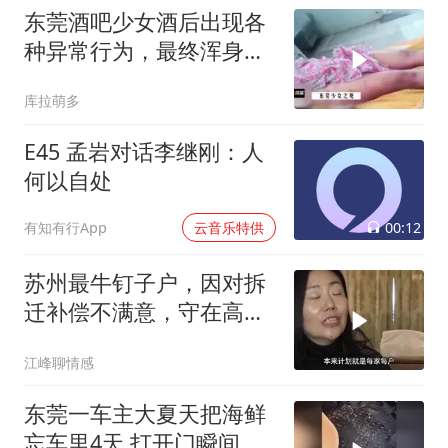
东莞酒吧少女酒后出现各
种异常行为，最终浑身淤
青死于床上
库拉萌多
E45 孟岩对话李继刚：人
何以自处
00:12
有知有行App
云音乐特供
苏州最牛钉子户，因对拆
迁补偿不满意，守在高速
旁坚持多年不搬
江峰聊情感
东莞一车主大夏天把海鲜
忘车里4天 打开门瞬间洗