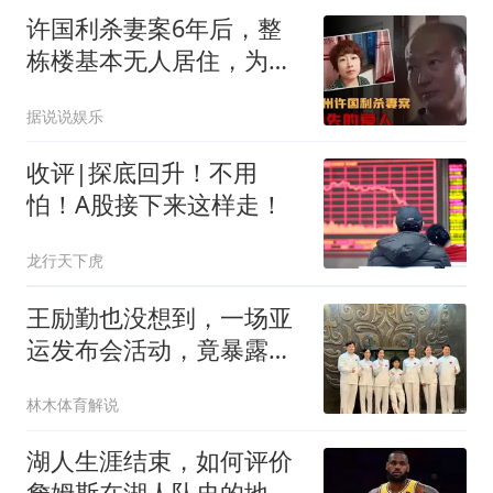
许国利杀妻案6年后，整
栋楼基本无人居住，为啥
后遗症如此严重？
据说说娱乐
收评|探底回升！不用
怕！A股接下来这样走！
龙行天下虎
王励勤也没想到，一场亚
运发布会活动，竟暴露陈
梦的“真实地位”
林木体育解说
湖人生涯结束，如何评价
詹姆斯在湖人队史的地