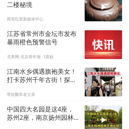
二楼秘境
闻览红星新媒体中心
江苏省常州市金坛市发布
暴雨橙色预警信号
北青网-北京青年报
1跟贴
江南水乡偶遇旗袍美女！
打卡苏州千年古街！探寻
乾隆巡游之地
带娃翻车老父亲
中国四大名园是这4座，
苏州2座，南京扬州园林
无缘上榜