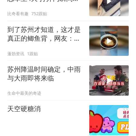
车店老板崩溃
比奇看有趣
752跟贴
到了苏州才知道，这才是
真正的鲫鱼背，网友：阳
春面其实挺好吃的
蓬勃资讯
1跟贴
苏州降温时间确定，中雨
与大雨即将来临
生命中最美的奇迹
天空硬糖消