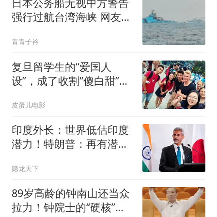
日本公务船无视中方警告
强行过航台湾海峡 网友急
了
青青子衿
复旦留学生的“爱国人
设”，成了收割“傻白甜”女
生的顶级杀器？
皮蛋儿电影
印度外长：世界低估印度
潜力！特朗普：再有潜力
也没见你超越中国
隐龙天下
89岁高龄的钟南山还当众
拉力！钟院士的“硬核”日