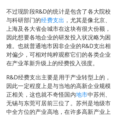
武契奇：欧洲已处于大战边缘
经销商证实雪佛兰已暂停在华新车销售
不过现阶段R&D的统计是包含了各大院校
与科研部门的
经费支出
，尤其是像北京、
7月CPI同比上涨0.5% 经济内生增长动力持续增强
上海及各大省会城市在这块有很大份额，
部分银行上调存款利率
因此想要各地企业的研发投入状况略为困
货车高速制动失灵 交警护航化险为夷
难。也就普通地市因非企业的R&D支出相
白海豚突然大拐弯 走出罕见路线
对偏少，可相对纯粹观察它们的各类企业
下党之路
在产业革新升级上的经费投入强度。
R&D经费支出主要是用于产业转型上的，
因此一定程度上是与当地的高新企业规模
正相关，这也就不奇怪国内
地市
中苏州、
无锡与东莞可居前三位了。苏州是地级市
中全方位的产业高地，在许多高新产业上