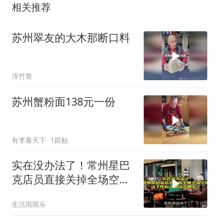
相关推荐
苏州翠友的大木那断口料
浑竹萱
苏州蟹粉面138元一份
有李看天下
1跟贴
实在没办法了！常州星巴
克店员直接关掉全场空
调，这下所有人都没
生活雨雨乐