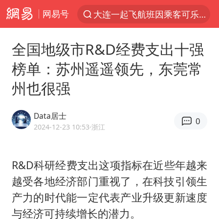
网易号
新能源汽车产业链提速
SK海力士回应“或出售重庆工厂”传闻
全国地级市R&D经费支出十强
辽宁28名务农人员中暑死亡？官方辟谣
榜单：苏州遥遥领先，东莞常
费大厨不自称“大王”了
州也很强
中央气象台继续发布暴雨橙警
独闯南太行失联女子遗体已找到
Data居士
0
血指纹匹配成功，20年悬案告破！凶手被执行死刑
2024-12-23 10:53
·浙江
相声演员李晓龙因病去世 年仅38岁
演员秦焰去世 曾出演《狂飙》
R&D科研经费支出这项指标在近些年越来
越受各地经济部门重视了，在科技引领生
“还不如不放假”
产力的时代能一定代表产业升级更新速度
医疗垃圾做手机壳 这也是谋财害命
与经济可持续增长的潜力。