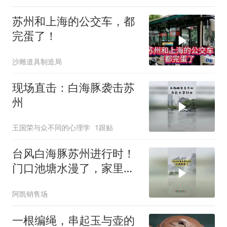
苏州和上海的公交车，都
完蛋了！
沙雕道具制造局
现场直击：白海豚袭击苏
州
王国荣与众不同的心理学
1跟贴
台风白海豚苏州进行时！
门口池塘水漫了，家里两
处滴漏 #台风白海豚
阿凯销售场
一根编绳，串起玉与壶的