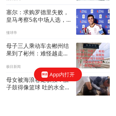
塞尔：求购罗德里失败，
皇马考察5名中场人选，
恰尔汗奥卢在列
懂球帝
母子三人乘动车去郴州结
果到了彬州：难怪越走越
冷
极目新闻
App内打开
母女被海浪卷走获救：肚
子鼓得像篮球 吐的水全是
沙子
潇湘晨报
男子醉酒与女子发生关系