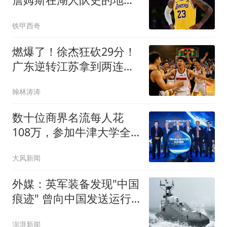
位？奥尼尔亲自点评
铁甲西奇
燃爆了！徐杰狂砍29分！
广东逆转江苏拿到两连
胜，惹不起下半场！
翰林涛涛
数十位商界名流每人花
108万，参加牛津大学全
球CEO项目学习，有人自
大风新闻
称遭骗要求全额退费；牛
津大学回应
外媒：英军装备发现"中国
痕迹" 曾向中国发送运行
数据
澎湃新闻