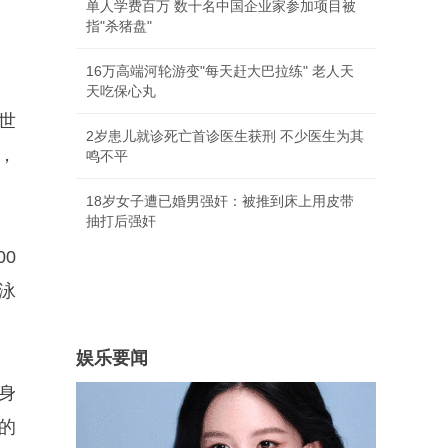
单人学费百万 数十名中国企业家参加项目被
指"杀猪盘"
16万高端河轮游变"每天赶大巴拉练" 老人天
天吃保心丸
世
2岁患儿就诊死亡首诊医生获刑 不少医生为其
，
鸣不平
18岁女子遭已婚男强奸：被推到床上用皮带
抽打后强奸
0
泳
娱乐要闻
身
的