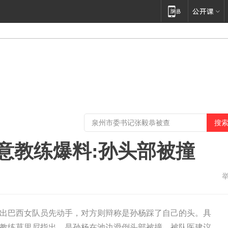
 意教练爆料:孙头部被撞
出巴西女队员先动手，对方则辩称是孙杨踩了自己的头。具
教练莫里尼指出，是孙杨在池边滑倒头部被撞，被队医建议