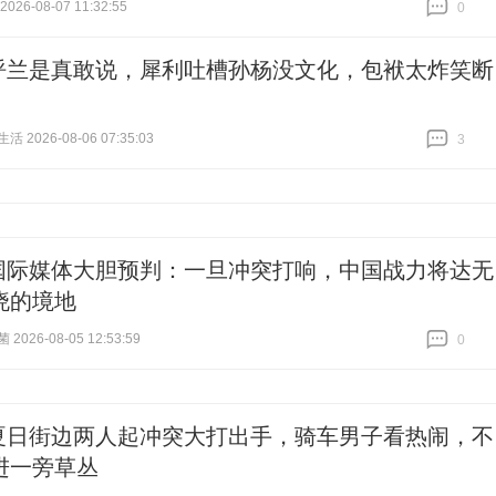
26-08-07 11:32:55
0
跟贴
0
呼兰是真敢说，犀利吐槽孙杨没文化，包袱太炸笑断
 2026-08-06 07:35:03
3
跟贴
3
国际媒体大胆预判：一旦冲突打响，中国战力将达无
晓的境地
026-08-05 12:53:59
0
跟贴
0
夏日街边两人起冲突大打出手，骑车男子看热闹，不
进一旁草丛