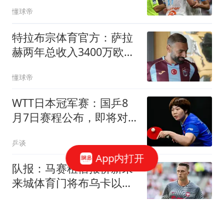
+买断报价
懂球帝
特拉布宗体育官方：萨拉
赫两年总收入3400万欧
+20%商品销售分成
懂球帝
WTT日本冠军赛：国乒8
月7日赛程公布，即将对
决张本智和&张禹珍
乒谈
App内打开
队报：马赛租借报价新未
来城体育门将布乌卡以替
代鲁利
懂球帝