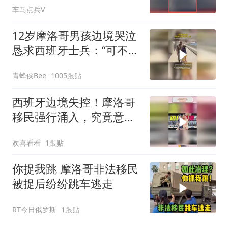
车马点兵V
12岁摩洛哥男孩边境哭泣
恳求西班牙士兵：“可不可
以不要把我遣返回国”
青蜂侠Bee
1005跟贴
西班牙边境失控！摩洛哥
移民强行涌入，究竟意欲
何为
欢喜看看
1跟贴
你捉我跳 摩洛哥非法移民
被捉后纷纷跳车逃走
RT今日俄罗斯
1跟贴