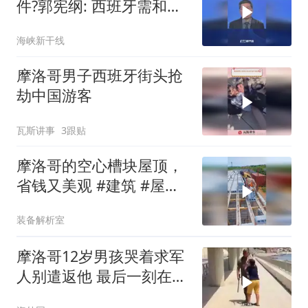
件?郭宪纲: 西班牙需和摩
洛哥协调关系，才能避免
海峡新干线
问题再度爆发
摩洛哥男子西班牙街头抢
劫中国游客
瓦斯讲事
3跟贴
摩洛哥的空心槽块屋顶，
省钱又美观 #建筑 #屋顶
#科普 #涨知识
装备解析室
摩洛哥12岁男孩哭着求军
人别遣返他 最后一刻在边
境线旁被留下