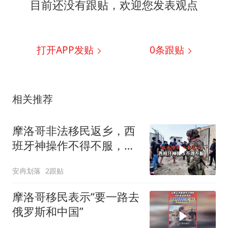
目前还没有跟贴，欢迎您发表观点
打开APP发贴
0
条跟贴
相关推荐
摩洛哥非法移民返乡，西
班牙神操作不得不服，悄
无声息化解危机
安冉划落
2跟贴
摩洛哥移民表示“要一路去
俄罗斯和中国”