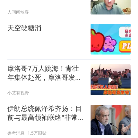
拥有高收入
人间闲散客
天空硬糖消
摩洛哥7万人跳海！青壮
年集体赴死，摩洛哥发生
啥了？
小艾有视野
伊朗总统佩泽希齐扬：目
前与最高领袖联络"非常困
难"
参考消息
1.5万跟贴