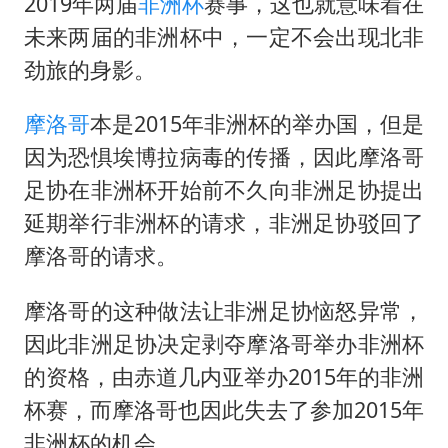
法国将禁止“未经同意的电话营销”
2019年两届
非洲杯
赛事，这也就意味着在
未来两届的非洲杯中，一定不会出现北非
80后女柜员逆袭成4200亿银行副行长
劲旅的身影。
27岁女子成组织卖淫集团主犯被通缉
吉林一“温度计大楼”读数爆表
摩洛哥
本是2015年非洲杯的举办国，但是
女子利用漏洞0元薅走3000多件家电
因为恐惧埃博拉病毒的传播，因此摩洛哥
足协在非洲杯开始前不久向非洲足协提出
贵州轮胎子公司获美国退税8136万
延期举行非洲杯的请求，非洲足协驳回了
东方甄选被判赔偿江小白30万元
摩洛哥的请求。
奋进开新局 实干挑大梁
摩洛哥的这种做法让非洲足协恼怒异常，
因此非洲足协决定剥夺摩洛哥举办非洲杯
的资格，由赤道几内亚举办2015年的非洲
杯赛，而摩洛哥也因此失去了参加2015年
非洲杯的机会。