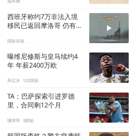
海外网
西班牙称约7万非法入境
移民已返回摩洛哥 仍有几
千人滞留
国际在线
曝维尼修斯与皇马续约4
年 年薪2400万欧
风过乡
102跟贴
TA：巴萨探索引进罗德
里，合同剩12个月
懂球帝
3跟贴
韩国版李铁？警方突袭韩