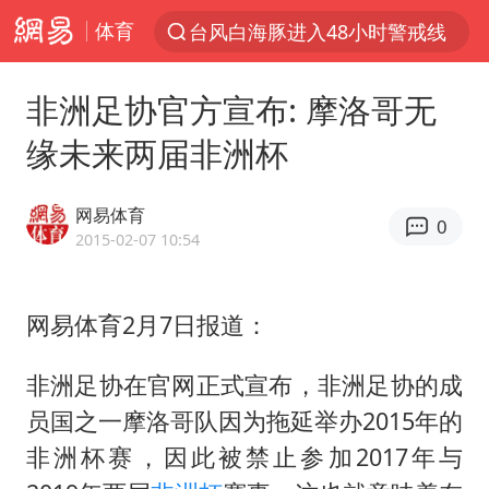
体育
台风白海豚进入48小时警戒线
以“新”破局 首发经济点亮城市消费活力
非洲足协官方宣布: 摩洛哥无
佛得角门将亮相智利俱乐部主场
缘未来两届非洲杯
中方回应是否在太平洋海底开采稀土
宇树科技发行价格150.80元/股
网易体育
0
看守所辅警收受10万获刑1年
2015-02-07 10:54
宇树科技王兴兴身家有望超200亿元
网易体育2月7日报道：
五粮液渠道价一箱上涨近百元
CIA被曝已秘密设立古巴工作组
非洲足协在官网正式宣布，非洲足协的成
U17国足1分钟轰2球
员国之一摩洛哥队因为拖延举办2015年的
泰国一女公务员妆容引争议 本人回应
非洲杯赛，因此被禁止参加2017年与