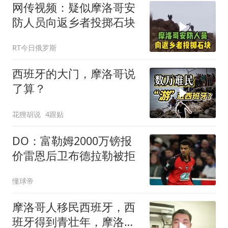
网传视频：疑似摩洛哥安
防人员向返乡者投掷石块
RT今日俄罗斯
西班牙的大门，摩洛哥说
了算？
花狸胡说
4跟贴
DO：富勒姆2000万镑报
价雷恩后卫布德拉勒被拒
懂球帝
摩洛哥人移民西班牙，西
班牙得到青壮年，摩洛哥