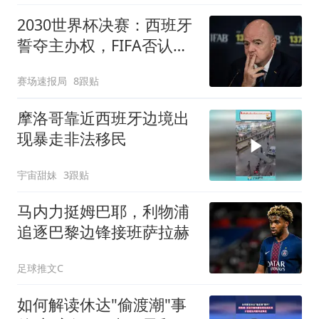
2030世界杯决赛：西班牙
誓夺主办权，FIFA否认已
许给摩洛哥
赛场速报局
8跟贴
摩洛哥靠近西班牙边境出
现暴走非法移民
宇宙甜妹
3跟贴
马内力挺姆巴耶，利物浦
追逐巴黎边锋接班萨拉赫
足球推文C
如何解读休达"偷渡潮"事