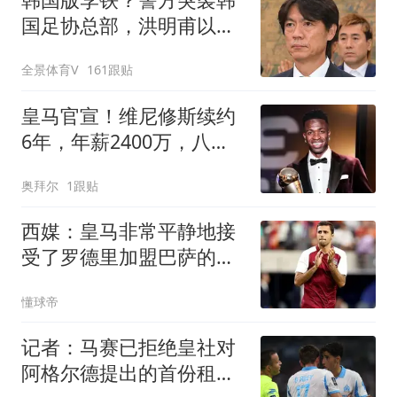
国足协总部，洪明甫以犯
罪嫌疑人身份被传唤
全景体育V
161跟贴
皇马官宣！维尼修斯续约
6年，年薪2400万，八年
已获14冠
奥拜尔
1跟贴
西媒：皇马非常平静地接
受了罗德里加盟巴萨的决
定
懂球帝
记者：马赛已拒绝皇社对
阿格尔德提出的首份租借