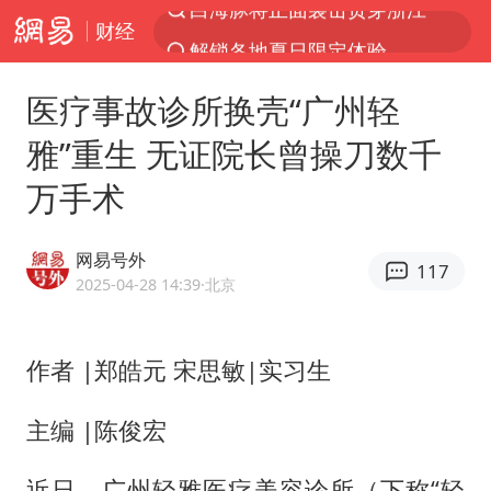
财经
解锁各地夏日限定体验
视频丨中国东方电气集团原党组副书记、董事宋致远被查
医疗事故诊所换壳“广州轻
台风白海豚闭眼浙江上海处于危险半圆
雅”重生 无证院长曾操刀数千
女主硬加吻戏短剧已下架
万手术
男童模仿奥特曼从高处跳下致骨折
香港宏福苑火灾或由烟头引起
网易号外
117
中国父女泰国骑摩托车坠崖1死1伤
2025-04-28 14:39
·北京
浙江台州《告全体市民书》
周末打虎 宋致远被查
作者 |郑皓元 宋思敏|实习生
郑丽文：台湾从来没有“独立”过
主编 |陈俊宏
黄金创今年来最大单周涨幅
近日，广州轻雅医疗美容诊所（下称“轻