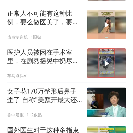
正常人不可能有这种比
例，要么做医美了，要么
衣服里垫东西了
热点制造机
1跟贴
医护人员被困在手术室
里，在剧烈摇晃中扔尽力
护着病人，网友点赞
车马点兵V
女子花170万整形后鼻子
歪了 自称"美颜开最大还
是丑"
鲁中晨报
112跟贴
国外医生对于这种多指束