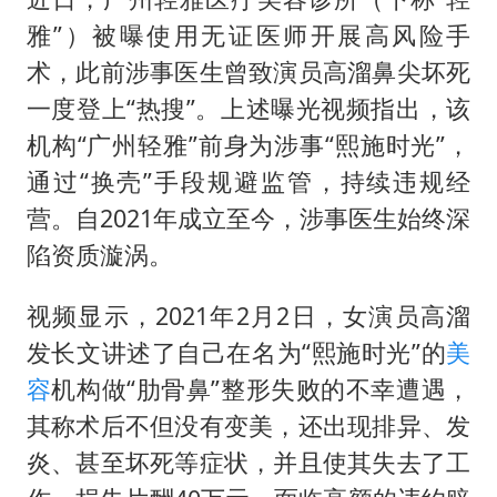
女子网购名牌包发现是自己丢的那只
雅”）被曝使用无证医师开展高风险手
《给阿嬷的情书》售后来了
术，此前涉事医生曾致演员高溜鼻尖坏死
多个明星演唱会取消
一度登上“热搜”。上述曝光视频指出，该
万岁山接盘烂尾恒大文旅城
机构“广州轻雅”前身为涉事“熙施时光”，
女儿为争财产堵门阻挠父亲出殡
通过“换壳”手段规避监管，持续违规经
制冰厂工人旺季能月入一万三
营。自2021年成立至今，涉事医生始终深
陷资质漩涡。
习近平心系体育强国建设
视频显示，2021年2月2日，女演员高溜
发长文讲述了自己在名为“熙施时光”的
美
容
机构做“肋骨鼻”整形失败的不幸遭遇，
其称术后不但没有变美，还出现排异、发
炎、甚至坏死等症状，并且使其失去了工