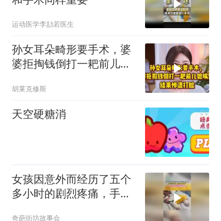
运动医学李劼若医生
孙女耳朵畸形要手术，婆
婆拒掏钱倒打一耙前儿媳
嘴馋，惨遭打脸！
胡莱克修斯
天空硬糖消
女孩因意外而经历了五个
多小时的剧烈疼痛，手术
后孩子的一条小腿
奇葩街坊故事会