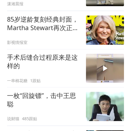
潇湘晨报
85岁逆龄复刻经典封面，
Martha Stewart再次正面
否认整形：我只用了一点
影视情报室
点填充剂
手术后缝合过程原来是这
样的
一串棉花糖
1跟贴
一枚“回旋镖”，击中王思
聪
说财猫
485跟贴