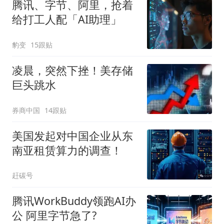
腾讯、字节、阿里，抢着
给打工人配「AI助理」
豹变
15跟贴
凌晨，突然下挫！美存储
巨头跳水
券商中国
14跟贴
美国发起对中国企业从东
南亚租赁算力的调查！
赶碳号
腾讯WorkBuddy领跑AI办
公 阿里字节急了?