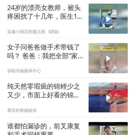
24岁的漂亮女教师，被头
疼困扰了十几年，医生15
秒解决！
逗趣小精灵的魔法屋
3跟贴
女子问爸爸做手术带钱了
吗？ 爸爸：我把全部“家
当”都带来了#养老 #子女
弥勒市融媒体中心
#晚年
纯天然零瑕疵的锦鲤少之
又少，市面上好看的锦鲤
大多经过专业美容，网
重庆科教融媒体
友：原来锦鲤也做医美啊
谁都怕漏诊的，前叉康复
和手术同样重要