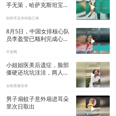
手无策，哈萨克斯坦宝宝
感受中国医术
协和手足外科陈江海
8月5日，中国女排核心队
员李盈莹已顺利完成心脏
相关手术，无缘女排亚锦
中原网
赛与亚运会
小姐姐医美后遗症，脸部
僵硬还坑坑洼洼，两人坐
一起还互相嫌弃！！！！
合租受难实录
男子扇蚊子意外扇进耳朵
里次日取出