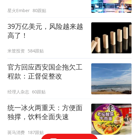
星火Ember
80跟贴
39万亿美元，风险越来越
高了！
米筐投资
584跟贴
官方回应西安国企拖欠工
程款：正督促整改
经理人杂志
60跟贴
统一冰火两重天：方便面
独撑，饮料全面失速
斑马消费
187跟贴