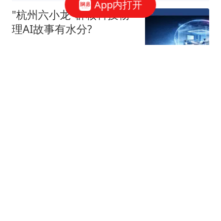
App内打开
"杭州六小龙"群核科技物
理AI故事有水分?
星火Ember
40跟贴
宇树科技，发行价确定了
博闻财经
36跟贴
谷歌AI大换血，背后究竟
发生了什么？
字母榜
张一鸣，罕见发声