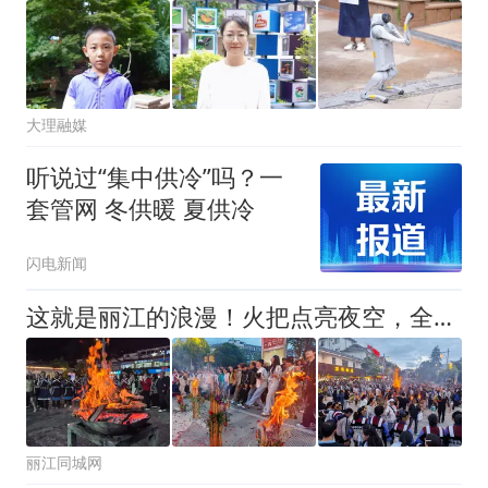
大理融媒
听说过“集中供冷”吗？一
套管网 冬供暖 夏供冷
闪电新闻
这就是丽江的浪漫！火把点亮夜空，全民打跳治愈一整个夏天
丽江同城网