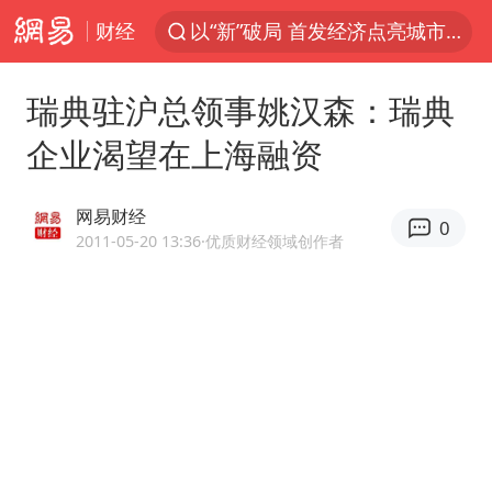
财经
以“新”破局 首发经济点亮城市消费活力
我国编制完成新版全月地质图
瑞典驻沪总领事姚汉森：瑞典
台风白海豚登陆地点更新
企业渴望在上海融资
看守所辅警收受10万获刑1年
台风白海豚进入48小时警戒线
网易财经
0
吉林一“温度计大楼”读数爆表
2011-05-20 13:36
·优质财经领域创作者
24小时不关空调 电费会更低吗
宇树科技王兴兴身家有望超200亿元
村民谈“梅姨”：叫的其实是“媒姨”
中国养老床位“三连降”
五粮液渠道价一箱上涨近百元