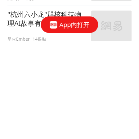
"杭州六小龙"群核科技物
理AI故事有水分?
App内打开
星火Ember
14跟贴
宇树科技，发行价确定了
博闻财经
9跟贴
谷歌AI大换血，背后究竟
发生了什么？
字母榜
张一鸣，罕见发声