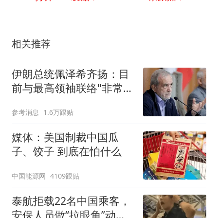
相关推荐
伊朗总统佩泽希齐扬：目
前与最高领袖联络"非常困
难"
参考消息
1.6万跟贴
媒体：美国制裁中国瓜
子、饺子 到底在怕什么
中国能源网
4109跟贴
泰航拒载22名中国乘客，
安保人员做“拉眼角”动