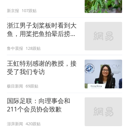
小蜂迎战
新京报
107跟贴
浙江男子划桨板时看到大
鱼，用桨把鱼拍晕后捞
起；当事人：鱼重7斤6
鲁中晨报
128跟贴
两，做成红烧辣子鱼块，
味道很好
王虹特别感谢的教授，接
受了我们专访
极目新闻
69跟贴
国际足联：向理事会和
211个会员协会致歉
澎湃新闻
420跟贴