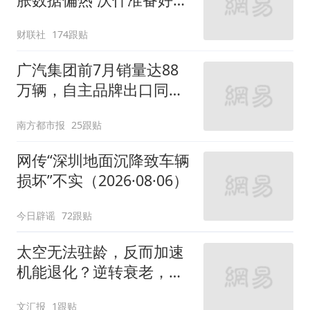
息
财联社
174跟贴
广汽集团前7月销量达88
万辆，自主品牌出口同比
增130%
南方都市报
25跟贴
网传“深圳地面沉降致车辆
损坏”不实（2026·08·06）
今日辟谣
72跟贴
太空无法驻龄，反而加速
机能退化？逆转衰老，航
天医学出招
文汇报
1跟贴