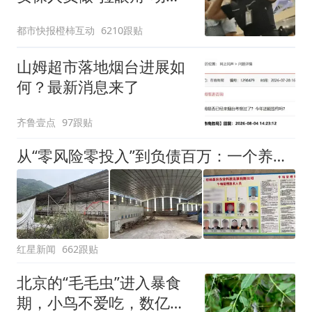
作，泰国机场最新回应：
都市快报橙柿互动
6210跟贴
拒绝登机决定由航司作
出；亲历者：曾承诺免费
山姆超市落地烟台进展如
改签但没兑现
何？最新消息来了
齐鲁壹点
97跟贴
从“零风险零投入”到负债百万：一个养牛项目崩盘后，谁该为农户的贷款买单丨红星调查
红星新闻
662跟贴
北京的“毛毛虫”进入暴食
期，小鸟不爱吃，数亿头