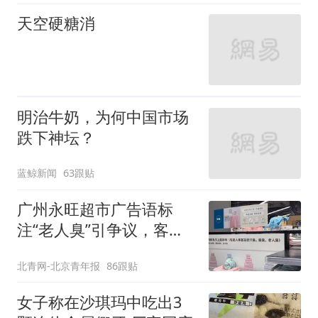
天空硬糖消
明治牛奶，为何中国市场
跌下神坛？
蓝鲸新闻
63跟贴
广州永旺超市广告语标
注“老人臭”引争议，客服
回应
北青网-北京青年报
86跟贴
女子称在沙琪玛中吃出3