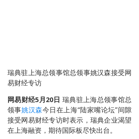
法国下周开始禁止未经同意的电话营销
贵州轮胎子公司获美国退税8136万
郑国霖回应去景区上班被保安拦下
CIA被曝已秘密设立古巴工作组
曝韩足协曾为外籍裁判安排性招待
萧敬腾：不忍心让妻子承受生育的苦
奋进开新局 实干挑大梁
瑞典驻上海总领事馆总领事姚汉森接受网
易财经专访
网易财经5月20日
瑞典驻上海总领事馆总
领事
姚汉森
今日在上海“陆家嘴论坛”间隙
接受网易财经专访时表示，瑞典企业渴望
在上海融资，期待国际板尽快出台。