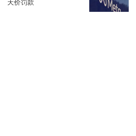
天价罚款
环球网资讯
40跟贴
一枚“回旋镖”，击中王思
聪
说财猫
1351跟贴
腾讯、字节、阿里，抢着
给打工人配「AI助理」
豹变
52跟贴
凌晨，突然下挫！美存储
巨头跳水