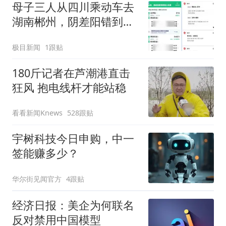
母子三人从四川乘动车去
湖南郴州，阴差阳错到了
陕西彬州，当事人：买票
极目新闻
1跟贴
时打错字了，难怪越走越
冷
180斤记者在芦潮港直击
狂风 抱电线杆才能站稳
看看新闻Knews
528跟贴
宇树科技今日申购，中一
签能赚多少？
华尔街见闻官方
4跟贴
经济日报：美企为何联名
反对禁用中国模型