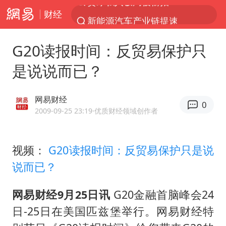
财经
新能源汽车产业链提速
费大厨不自称“大王”了
G20读报时间：反贸易保护只
SK海力士回应“或出售重庆工厂”传闻
是说说而已？
血指纹匹配成功，20年悬案告破！凶手被执行死刑
独闯南太行失联14天的女子已找到
网易财经
0
辽宁28名务农人员中暑死亡？官方辟谣
2009-09-25 23:19
·优质财经领域创作者
大疆错失宇树
视频：
G20读报时间：反贸易保护只是说
演员秦焰去世 曾出演《狂飙》
说而已？
大连一起飞航班因乘客可乐爆瓶折返
医疗垃圾做手机壳 这也是谋财害命
网易财经9月25日讯
G20金融首脑峰会24
7月CPI同比上涨0.5% 经济内生增长动力持续增强
日-25日在美国匹兹堡举行。网易财经特