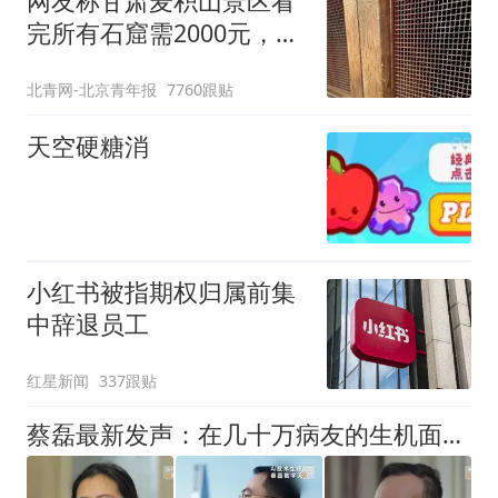
网友称甘肃麦积山景区看
完所有石窟需2000元，景
区：部分石窟受特别保
北青网-北京青年报
7760跟贴
护，游客可按需买
天空硬糖消
小红书被指期权归属前集
中辞退员工
红星新闻
337跟贴
蔡磊最新发声：在几十万病友的生机面前，我个人的面子和尊严已经不值一提了，即使倒在黎明前，也要把路铺好