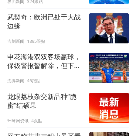
界面新闻
324跟贴
武契奇：欧洲已处于大战
边缘
吉刻新闻
1895跟贴
申花海港双双客场赢球，
保级警报暂解除，但下一
轮才是生死战
澎湃新闻
46跟贴
龙眼荔枝杂交新品种“脆
蜜”结硕果
环球网资讯
4跟贴