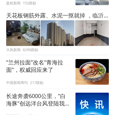
荔枝新闻
152跟贴
洗衣机自爆
天花板钢筋外露、水泥一抠就掉 ，临沂一安置楼交房半年即被鉴定存安全隐患；楼体至今未加固，仍有居民常住
大风新闻
6290跟贴
“兰州拉面”改名“青海拉
面”，权威回应来了
中国新闻周刊
217跟贴
长途奔袭6000公里，“白
海豚”创远洋台风登陆我国
纪录