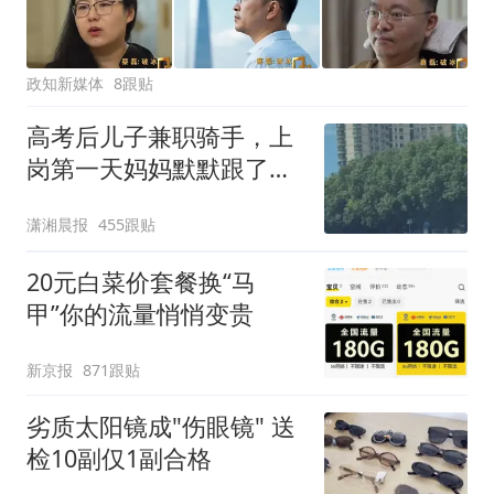
政知新媒体
8跟贴
高考后儿子兼职骑手，上
岗第一天妈妈默默跟了三
公里，感慨孩子真的长大
潇湘晨报
455跟贴
了
20元白菜价套餐换“马
甲”你的流量悄悄变贵
新京报
871跟贴
劣质太阳镜成"伤眼镜" 送
检10副仅1副合格