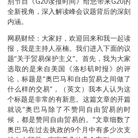
部分银行上调存款利率
别节目《G20读报时间》给您带来G20的
全新视角，深入解读峰会议题背后的深刻
白海豚突然大拐弯 走出罕见路线
内涵。
中央气象台继续发布暴雨橙警
朱一龙的鼻子怎么了
网易财经：大家好，欢迎回来和我一起读
成都多趟列车临时停运
报，我是主持人巫楠。我们进入下面的议
题“关于贸易保护主义”。首先，我为大家
货车高速制动失灵 交警护航化险为夷
选取的是来自美国《洛杉矶时报》的评
下党之路
论，标题是“奥巴马和自由贸易之间做了
什么样的交易”，（英文）我本人认为这
个标题是非常的有新意。这篇文章的开篇
就说“奥巴马除了不赞同自由贸易的时
候，都是赞同自由贸易的。”文章细数了
奥巴马在过去执政的9个月中有多少次支