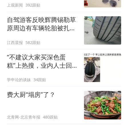
上观新闻
392跟贴
自驾游客反映辉腾锡勒草
原周边有车辆轮胎被扎，
修理店铺换胎价格高达千
江西晨报
582跟贴
元，官方发布情况通报
“不建议大家买深色蛋
糕”上热搜，业内人士回应
了→
学申论的谈妹
34跟贴
费大厨“塌房”了？
北青网-北京青年报
480跟贴