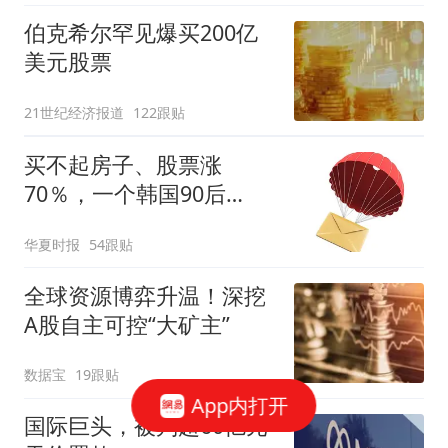
伯克希尔罕见爆买200亿
美元股票
21世纪经济报道
122跟贴
买不起房子、股票涨
70％，一个韩国90后
的“突围”
华夏时报
54跟贴
全球资源博弈升温！深挖
A股自主可控“大矿主”
数据宝
19跟贴
App内打开
国际巨头，被判超60亿元