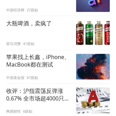
中国经济网
27跟贴
大瓶啤酒，卖疯了
斑马消费
41跟贴
苹果找上长鑫，iPhone、
MacBook都在测试
中国基金报
67跟贴
收评：沪指震荡反弹涨
0.67% 全市场超4000只个
股上涨
网易财经
6跟贴