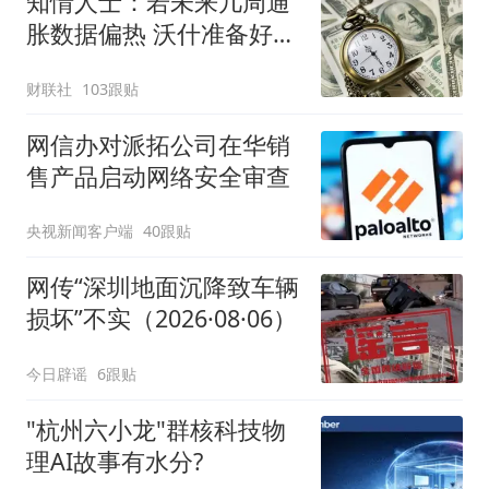
知情人士：若未来几周通
胀数据偏热 沃什准备好加
息
财联社
103跟贴
网信办对派拓公司在华销
售产品启动网络安全审查
央视新闻客户端
40跟贴
网传“深圳地面沉降致车辆
损坏”不实（2026·08·06）
今日辟谣
6跟贴
"杭州六小龙"群核科技物
理AI故事有水分?