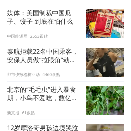
媒体：美国制裁中国瓜
子、饺子 到底在怕什么
中国能源网
2553跟贴
泰航拒载22名中国乘客，
安保人员做“拉眼角”动
作，泰国机场最新回应：
都市快报橙柿互动
4460跟贴
拒绝登机决定由航司作
出；亲历者：曾承诺免费
北京的“毛毛虫”进入暴食
改签但没兑现
期，小鸟不爱吃，数亿头
小蜂迎战
新京报
61跟贴
12岁摩洛哥男孩边境哭泣