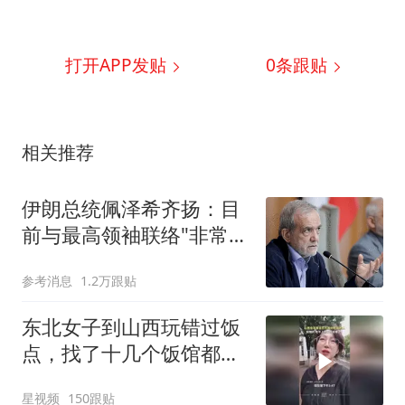
打开APP发贴
0
条跟贴
相关推荐
伊朗总统佩泽希齐扬：目
前与最高领袖联络"非常困
难"
参考消息
1.2万跟贴
东北女子到山西玩错过饭
点，找了十几个饭馆都没
开门：午休到几点
星视频
150跟贴