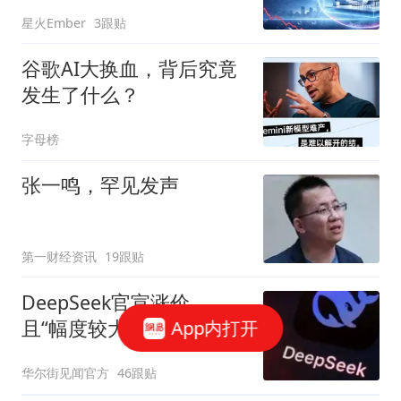
星火Ember
3跟贴
谷歌AI大换血，背后究竟
发生了什么？
字母榜
张一鸣，罕见发声
第一财经资讯
19跟贴
DeepSeek官宣涨价，
且“幅度较大”！
App内打开
华尔街见闻官方
46跟贴