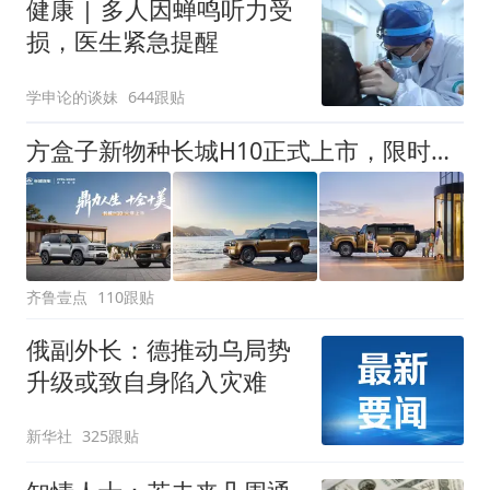
健康 | 多人因蝉鸣听力受
损，医生紧急提醒
学申论的谈妹
644跟贴
方盒子新物种长城H10正式上市，限时换新价20.18万元起
齐鲁壹点
110跟贴
俄副外长：德推动乌局势
升级或致自身陷入灾难
新华社
325跟贴