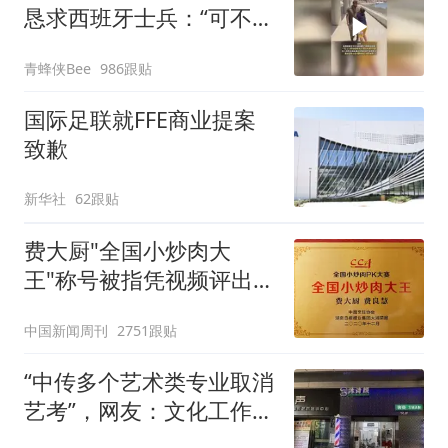
恳求西班牙士兵：“可不可
以不要把我遣返回国”
青蜂侠Bee
986跟贴
国际足联就FFE商业提案
致歉
新华社
62跟贴
费大厨"全国小炒肉大
王"称号被指凭视频评出
官方回应
中国新闻周刊
2751跟贴
“中传多个艺术类专业取消
艺考”，网友：文化工作者
一定要有文化，这句话的