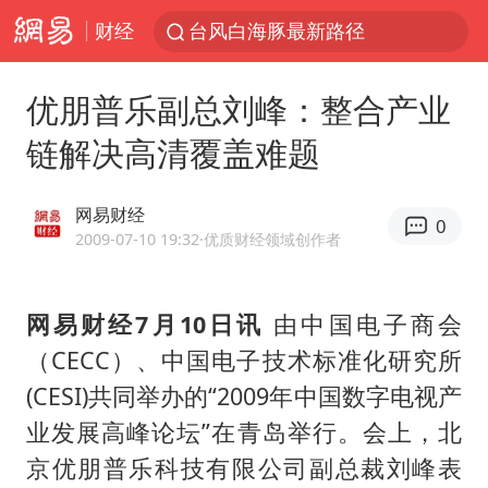
财经
台风白海豚最新路径
昆明石林火把节
优朋普乐副总刘峰：整合产业
外交部发言人就广岛核爆81周年等答记者问
链解决高清覆盖难题
中央气象台发布台风黄色预警
我国编制完成新版全月地质图
网易财经
0
63岁关之琳否认与27岁模特恋情
2009-07-10 19:32
·优质财经领域创作者
胡塞武装袭扰红海航运行动升级
网易财经7月10日讯
由中国电子商会
郑国霖回应去景区上班被保安拦下
（CECC）、中国电子技术标准化研究所
80后女柜员逆袭成4200亿银行副行长
(CESI)共同举办的“2009年中国数字电视产
感觉全东北都在等7号
业发展高峰论坛”在青岛举行。会上，北
27岁女子成组织卖淫集团主犯被通缉
京优朋普乐科技有限公司副总裁刘峰表