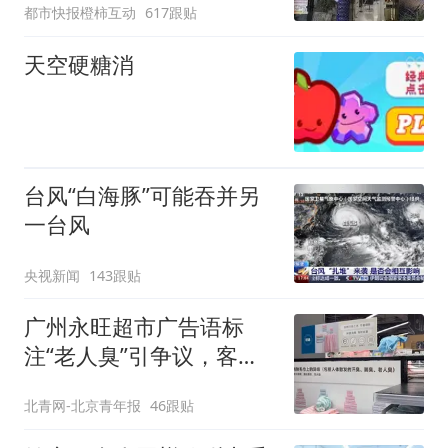
都市快报橙柿互动
617跟贴
含金量还在持续上升
天空硬糖消
台风“白海豚”可能吞并另
一台风
央视新闻
143跟贴
广州永旺超市广告语标
注“老人臭”引争议，客服
回应
北青网-北京青年报
46跟贴