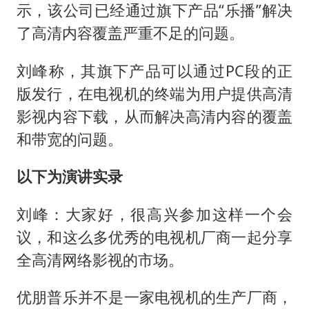
泰国一女公务员妆容引争议 本人回应
示，该公司已经通过旗下产品“乐播”解决
扎哈罗娃批广岛市长不提美国原子弹
了高清内容覆盖严重不足的问题。
村民谈“梅姨”：叫的其实是“媒姨”
刘峰称，其旗下产品可以通过PC段的正
首次证实！“胶球”存在
版发行，在电视机的终端为用户提供高清
东方甄选被判赔偿江小白30万元
影视内容下载，从而解决高清内容的覆盖
奋进开新局 实干挑大梁
和带宽的问题。
以下为演讲实录
刘峰：大家好，很高兴参加这样一个会
议，和这么多优秀的电视机厂商一起分享
全高清网络影视的市场。
优朋普乐并不是一家电视机的生产厂商，