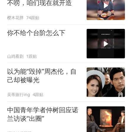
不唠，咱们现在就开造
樱木花胖
74跟贴
你不给个台阶怎么下
山鸡看剧
1跟贴
以为能“毁掉”周杰伦，自
己却被曝光
吴蒂旅行ing
4跟贴
中国青年学者仲树回应诺
兰访谈“出圈”