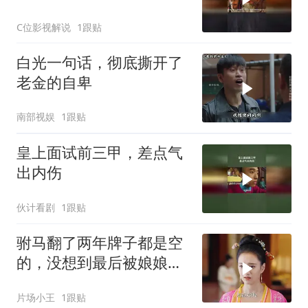
C位影视解说
1跟贴
白光一句话，彻底撕开了
老金的自卑
南部视娱
1跟贴
皇上面试前三甲，差点气
出内伤
伙计看剧
1跟贴
驸马翻了两年牌子都是空
的，没想到最后被娘娘助
攻了
片场小王
1跟贴