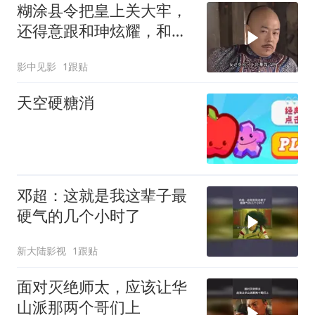
糊涂县令把皇上关大牢，
还得意跟和珅炫耀，和珅
一看吓懵
影中见影
1跟贴
天空硬糖消
邓超：这就是我这辈子最
硬气的几个小时了
新大陆影视
1跟贴
面对灭绝师太，应该让华
山派那两个哥们上