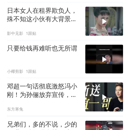
日本女人在租界欺负人，
殊不知这小伙有大背景，
这下倒霉了
影中见影
1跟贴
只要给钱再难听也无所谓
小椰剪影
1跟贴
邓超一句话彻底激怒冯小
刚！为孙俪放弃宣传，断
送华谊一哥地位
东方寒兔
兄弟们，多的不说，少的