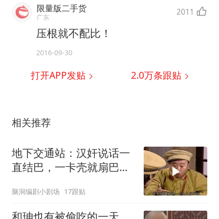
限量版二手货
2011
广东
压根就不配比！
2016-09-30
打开APP发贴
2.0万
条跟贴
相关推荐
地下交通站：汉奸说话一
直结巴，一卡壳就扇巴
掌，太逗了
脑洞编剧小剧场
17跟贴
和珅也有被偷吃的一天，