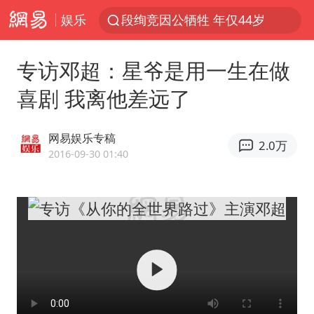
娱乐
段绚竞因公牺牲 年仅44岁
1岁宝宝碰坏纸巾盒 宝妈被索赔924元
专访邓超：星爷是用一生在做
女子开一天一夜空调后二氧化碳中毒
喜剧 我离他差远了
男子结婚8年3个女儿均非亲生
“空调24小时开着更省电”不实
网易娱乐专稿
2.0万
“不建议大家买深色蛋糕”
2016-09-30 01:40
台风白海豚逼近 暴雨大暴雨来袭
男子杀人后逃进深山21年活得像野人
985博士后被曝在妻子孕期出轨后续
公司“上四休三”但要降薪1000元
OpenAI为免费用户升级GPT-5.6 Luna