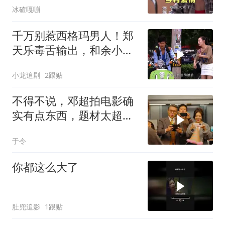
冰碴嘎嘣
千万别惹西格玛男人！郑
天乐毒舌输出，和余小渔
疯狂互怼
小龙追剧
2跟贴
不得不说，邓超拍电影确
实有点东西，题材太超前
了，越看越起劲
于令
你都这么大了
肚兜追影
1跟贴