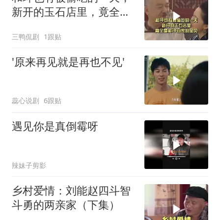
新开的玉石店里，竟全是
和珅自家的宝贝
三鸭侃剧
1跟贴
'原来再见就是再也不见'
蕊心说剧
6跟贴
遇见你是真倒霉呀
辣妹子剪影
乡村爱情：刘能赵四斗智
斗勇的两亲家（下集）