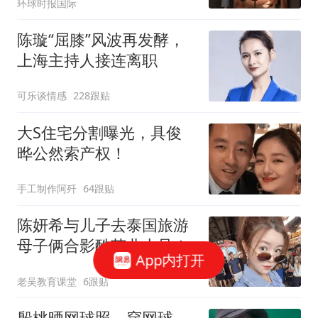
环球时报国际
陈璇“屈膝”风波再发酵，
上海主持人接连离职
可乐谈情感
228跟贴
大S住宅分割曝光，具俊
晔公然索产权！
手工制作阿歼
64跟贴
陈妍希与儿子去泰国旅游
母子俩合影酷范儿十足！
App内打开
老吴教育课堂
6跟贴
殷桃晒网球照，穿网球