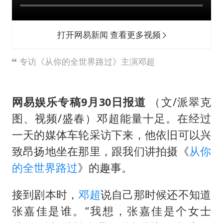
47岁妈妈突然产女 26岁女儿：很震惊
97岁英国奶奶飞上天再破吉尼斯纪录
打开网易新闻 查看更多视频
“中国蔬菜之乡”最高温达41.8℃
如何把百年大党建设得更加坚强有力？
专访《从你的全世界路过》主演邓超
网易娱乐专稿9月30日报道
（文/派翠克
图、视频/盛春）邓超能量十足。在经过
一天的媒体车轮采访下来，他依旧可以兴
致昂扬地坐在那里，跟我们讲拍摄《
从你
的全世界路过
》的趣事。
接到剧本时，
邓超
说自己那时候还不知道
张嘉佳是谁。“我想，张嘉佳是个女士