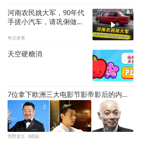
河南农民姚大军，90年代
手搓小汽车，请巩俐做代
言，如今咋样了？
奇点使者
天空硬糖消
7位拿下欧洲三大电影节影帝影后的内地演员，个个都是实力派
荒野老五
6跟贴