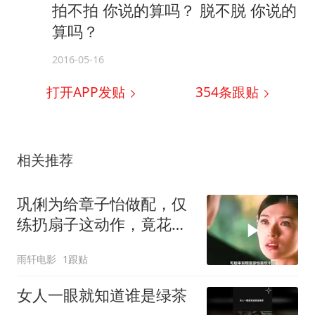
拍不拍 你说的算吗？ 脱不脱 你说的
算吗？
2016-05-16
打开APP发贴
354
条跟贴
相关推荐
巩俐为给章子怡做配，仅
练扔扇子这动作，竟花了
整整5个月
雨轩电影
1跟贴
女人一眼就知道谁是绿茶