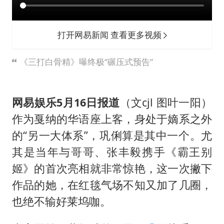
台风白海豚进入48小时警戒线
贵州轮胎子公司获美国退税8136万
打开网易新闻 查看更多视频
郑国霖回应去景区上班被保安拦下
曝韩足协曾为外籍裁判安排性招待
《三打白骨精》曝终极“碾压式预告”
深圳地面沉降致车辆损坏系谣言
OpenAI免费版将升级为GPT-5.6 Luna
网易娱乐5月16日报道
（文cjl 图叶一阳）
中方回应是否在太平洋海底开采稀土
作为戛纳的华语座上客，身处于嫡系之外
的“另一大体系”，巩俐算是其中一个。尤
奋进开新局 实干挑大梁
其是当年与哥哥、张丰毅携手《霸王别
姬》的首次亮相就非常惊艳，这一次撇下
作品的她，在红毯气场不知又加了几圈，
也绝不输好莱坞咖。