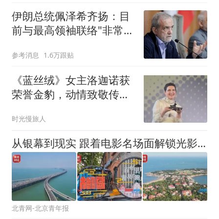
伊朗总统佩泽希齐扬：目
前与最高领袖联络"非常困
难"
参考消息
1.6万跟贴
《蓝丝绒》女主洛迦诺获
荣誉金豹，动情致敬传奇
导演父亲
时光慢旅人
从银幕到现实 跟着电影名场面解锁光影之旅
北青网-北京青年报