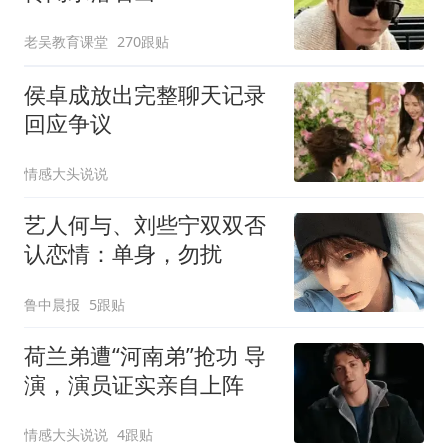
老吴教育课堂
270跟贴
侯卓成放出完整聊天记录
回应争议
情感大头说说
艺人何与、刘些宁双双否
认恋情：单身，勿扰
鲁中晨报
5跟贴
荷兰弟遭“河南弟”抢功 导
演，演员证实亲自上阵
情感大头说说
4跟贴