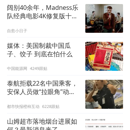
阔别40余年，Madness乐
队经典电影4K修复版十月
重返大银幕
自愈小日子
媒体：美国制裁中国瓜
子、饺子 到底在怕什么
中国能源网
4249跟贴
泰航拒载22名中国乘客，
安保人员做“拉眼角”动
作，泰国机场最新回应：
都市快报橙柿互动
6228跟贴
拒绝登机决定由航司作
出；亲历者：曾承诺免费
山姆超市落地烟台进展如
改签但没兑现
何？最新消息来了