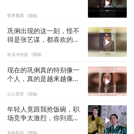
世界看剧
1跟贴
巩俐出现的这一刻，怪不
得是张艺谋，都喜欢的女
人
欢乐冲击波
1跟贴
现在的巩俐真的特别像一
个人，真的是越来越像，
你看出来像谁了吗？
心心笑笑
1跟贴
年轻人竟跟我抢饭碗，职
场竞争太激烈，你到底哪
个单位
丰收影说
1跟贴