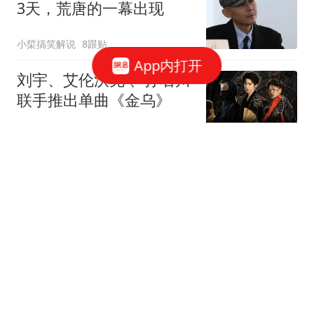
3天，荒唐的一幕出现
小梊搞笑解说
8跟贴
App内打开
刘宇、艾伦沃克 、孙名川
联手推出单曲《金乌》
北青网-北京青年报
宋慧乔分享旅游照片：白
衣牛仔裤好清爽
笑猫说说
3跟贴
郭富城凌晨4点为太太送
生日祝福，晚点也不缺席