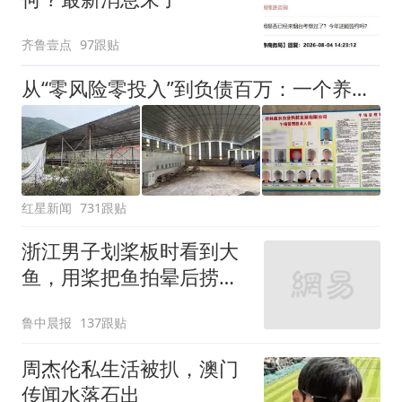
齐鲁壹点
97跟贴
从“零风险零投入”到负债百万：一个养牛项目崩盘后，谁该为农户的贷款买单丨红星调查
红星新闻
731跟贴
浙江男子划桨板时看到大
鱼，用桨把鱼拍晕后捞
起；当事人：鱼重7斤6
鲁中晨报
137跟贴
两，做成红烧辣子鱼块，
味道很好
周杰伦私生活被扒，澳门
传闻水落石出