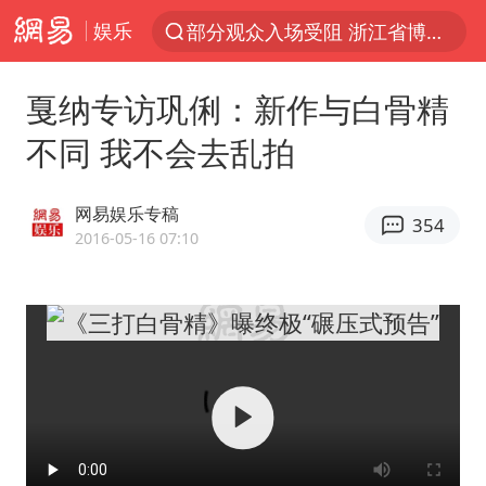
娱乐
部分观众入场受阻 浙江省博物馆致歉
以“新”破局 首发经济点亮城市消费活力
戛纳专访巩俐：新作与白骨精
U17国足三战全胜
不同 我不会去乱拍
秋天的第一杯奶茶安排上了吗
美股三大指数集体收跌 西数跌超13%
网易娱乐专稿
354
法国下周开始禁止未经同意的电话营销
2016-05-16 07:10
台风白海豚登陆地点更新
巡查组提问 工作人员偷用手机查答案
看守所辅警收受10万获刑1年
国家气候中心：8月将有4轮高温过程，部分地区可达40℃～45℃
宇树科技 打新