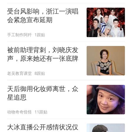
受台风影响，浙江一演唱
会紧急宣布延期
手工制作阿歼
1跟贴
被前助理背刺，刘晓庆发
声，原来她还有一张底牌
老吴教育课堂
8跟贴
天后御用化妆师离世，众
星追思
动物奇奇怪怪
11跟贴
大冰直播公开感情状况仅