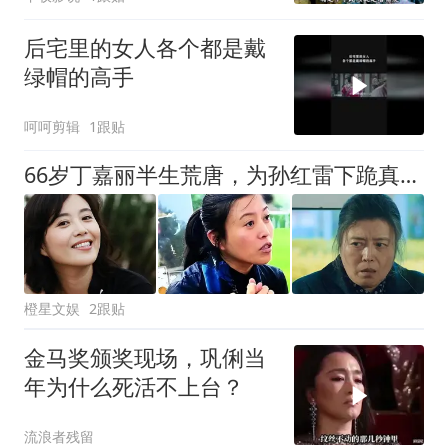
后宅里的女人各个都是戴
绿帽的高手
呵呵剪辑
1跟贴
66岁丁嘉丽半生荒唐，为孙红雷下跪真相曝光
橙星文娱
2跟贴
金马奖颁奖现场，巩俐当
年为什么死活不上台？
流浪者残留