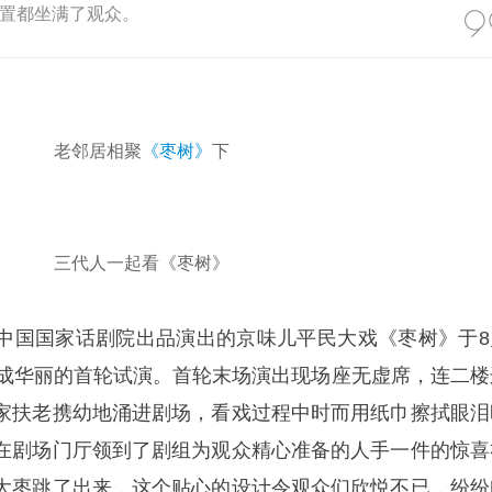
置都坐满了观众。
老邻居相聚
《枣树》
下
三代人一起看《枣树》
中国国家话剧院出品演出的京味儿平民大戏《枣树》于8
完成华丽的首轮试演。首轮末场演出现场座无虚席，连二楼
家扶老携幼地涌进剧场，看戏过程中时而用纸巾擦拭眼泪
在剧场门厅领到了剧组为观众精心准备的人手一件的惊喜
大枣跳了出来，这个贴心的设计令观众们欣悦不已，纷纷