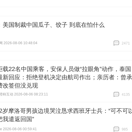
：美国制裁中国瓜子、饺子 到底在怕什么
026-08-06 10:48:04
2471
跟贴
2471
拒载22名中国乘客，安保人员做“拉眼角”动作，泰国
最新回应：拒绝登机决定由航司作出；亲历者：曾
费改签但没兑现
互动 2026-08-06 08:23:11
4135
跟贴
4135
12岁摩洛哥男孩边境哭泣恳求西班牙士兵：“可不可
把我遣返回国”
2026-08-06 00:59:41
985