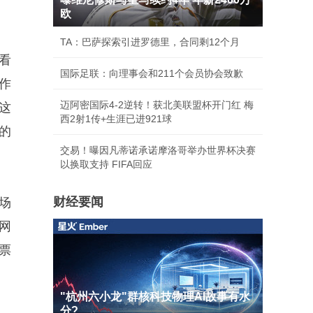
欧
TA：巴萨探索引进罗德里，合同剩12个月
看
国际足联：向理事会和211个会员协会致歉
作
迈阿密国际4-2逆转！获北美联盟杯开门红 梅
这
西2射1传+生涯已进921球
的
交易！曝因凡蒂诺承诺摩洛哥举办世界杯决赛
以换取支持 FIFA回应
财经要闻
场
网
票
"杭州六小龙"群核科技物理AI故事有水
分?