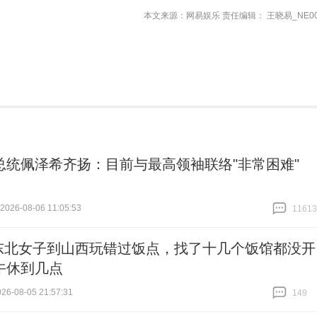
本文来源：网易娱乐 责任编辑： 王晓易_NE00
总统佩泽希齐扬：目前与最高领袖联络"非常困难"
26-08-06 11:05:53
11613
跟贴
11613
东北女子到山西玩错过饭点，找了十几个饭馆都没开
午休到几点
6-08-05 21:57:31
149
跟贴
149