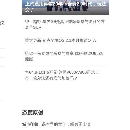
上汽通用再签20年：合资2.0时代，玩法
变了
绅士越野 享界G9是真正兼顾豪华与硬派的方
战
盒子SUV
重大更新 别克至境OS 2.1本月推送OTA
给你一份专属的奢华与舒享 体验仰望U8L鼎
藏版
售64.8-101.6万元 尊界V680/V800正式上
市，埃尔法还有底气加价吗？
态度原创
城市印象
| 课本里的童年，绍兴正上演