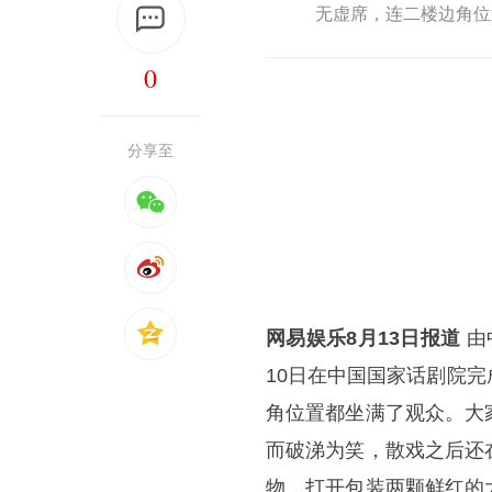
无虚席，连二楼边角位
0
分享至
网易娱乐8月13日报道
由
10日在中国国家话剧院
角位置都坐满了观众。大
而破涕为笑，散戏之后还
物，打开包装两颗鲜红的