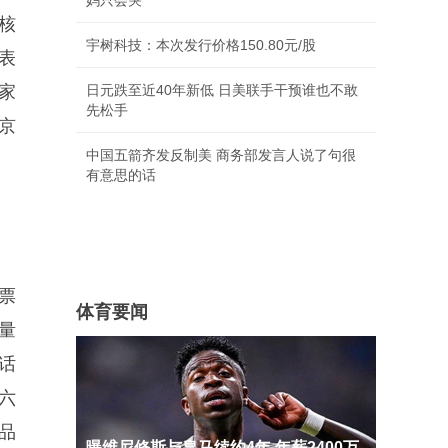
妈只会哭
核
宇树科技：本次发行价格150.80元/股
表
家
日元跌至近40年新低 日美联手干预谁也不敢
先松手
京
中国五箭齐发反制美 商务部发言人说了句很
有意思的话
票
体育要闻
量
话
六
品
曝维尼修斯与皇马续约4年 年薪2400万