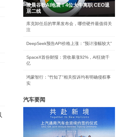
凌晨谷歌AI地震！4位大牛离职 CEO退
居二线
库克卸任后的苹果发布会，哪些硬件最值得关
注
DeepSeek预告API价格上涨：“预计涨幅较大”
SpaceX首份财报：营收暴涨92%，AI狂烧千
亿
鸿蒙智行："竹知了"相关投诉均有明确侵权事
承
实
汽车要闻
以