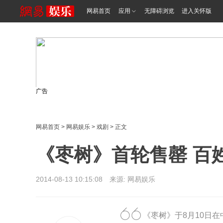
网易首页
应用
无障碍浏览
进入关怀版
广告
网易首页
>
网易娱乐
>
戏剧
> 正文
《枣树》首轮售罄 百
2014-08-13 10:15:08 来源: 网易娱乐
《枣树》于8月10日