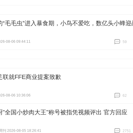
跟贴
985
的“毛毛虫”进入暴食期，小鸟不爱吃，数亿头小蜂迎
6-08-06 09:44:11
59
跟贴
59
足联就FFE商业提案致歉
6-08-06 10:36:06
62
跟贴
62
厨"全国小炒肉大王"称号被指凭视频评出 官方回应
 2026-08-05 18:26:41
2751