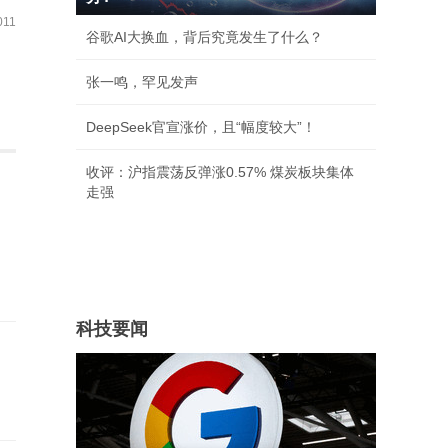
11
谷歌AI大换血，背后究竟发生了什么？
张一鸣，罕见发声
DeepSeek官宣涨价，且“幅度较大”！
收评：沪指震荡反弹涨0.57% 煤炭板块集体
走强
科技要闻