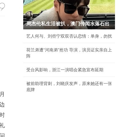
周杰伦私生活被扒，澳门传闻水落石出
艺人何与、刘些宁双双否认恋情：单身，勿扰
荷兰弟遭“河南弟”抢功 导演，演员证实亲自上
阵
受台风影响，浙江一演唱会紧急宣布延期
被前助理背刺，刘晓庆发声，原来她还有一张
底牌
月
边
时
礼
问