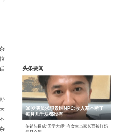
杂
拉
头条要闻
话
孙
38岁演员求职景区NPC:收入基本断了
天
每月几千块都没有
不
传销头目成"国学大师" 有女生当家长面被打妈
杂