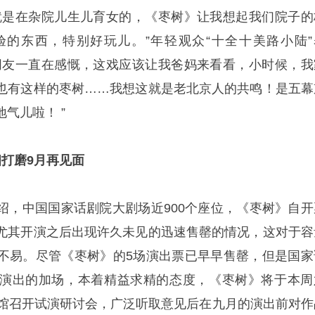
就是在杂院儿生儿育女的，《枣树》让我想起我们院子的
的东西，特别好玩儿。”年轻观众“十全十美路小陆”
朋友一直在感慨，这戏应该让我爸妈来看看，小时候，我
也有这样的枣树……我想这就是老北京人的共鸣！是五幕
气儿啦！ ”
打磨9月再见面
绍，中国国家话剧院大剧场近900个座位，《枣树》自开
尤其开演之后出现许久未见的迅速售罄的情况，这对于容
不易。尽管《枣树》的5场演出票已早早售罄，但是国家
演出的加场，本着精益求精的态度，《枣树》将于本周
物馆召开试演研讨会，广泛听取意见后在九月的演出前对作