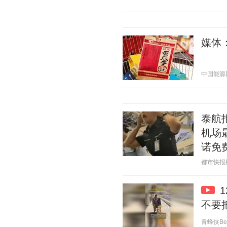
媒体
中国能源网 2
泰航
机场
诺免
都市快报橙柿
不要
青蜂侠Bee 