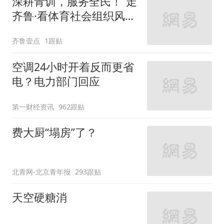
深耕青训，服务全民！“走
齐鲁·看体育社会组织风
采”走进沂水
齐鲁壹点
1跟贴
空调24小时开着反而更省
电？电力部门回应
第一财经资讯
962跟贴
费大厨“塌房”了？
北青网-北京青年报
293跟贴
天空硬糖消