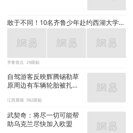
敢于不同！10名齐鲁少年赴约西湖大学！他们是谁？为何而选？
齐鲁壹点
29跟贴
自驾游客反映辉腾锡勒草
原周边有车辆轮胎被扎，
修理店铺换胎价格高达千
江西晨报
582跟贴
元，官方发布情况通报
武契奇：将尽一切可能帮
助乌克兰尽快加入欧盟