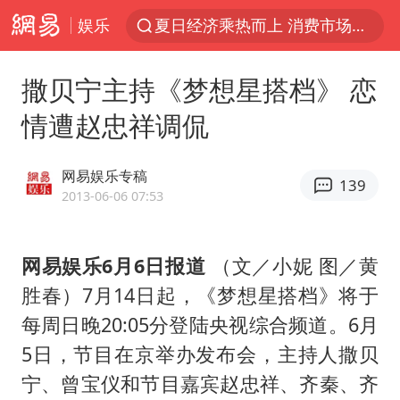
娱乐
夏日经济乘热而上 消费市场向新而行
白海豚对华东华北影响会大于巴威
撒贝宁主持《梦想星搭档》 恋
王传君 《披荆斩棘》
情遭赵忠祥调侃
哈马斯称坚持加沙停火协议路线图
于东来回应胖东来近25年老店年底关闭
网易娱乐专稿
139
独闯南太行的失联女生最后轨迹已确认
2013-06-06 07:53
美将每月供乌爱国者拦截导弹
网易娱乐6月6日报道
（文／小妮 图／黄
国足U17与阿森纳决赛取消 并列冠军
胜春）7月14日起，《梦想星搭档》将于
香港刷新1884年以来最高气温纪录
每周日晚20:05分登陆央视综合频道。6月
央视新主播李秋莹母校发文祝贺
5日，节目在京举办发布会，主持人撒贝
上门女婿出轨女邻居多年被判重婚罪
宁、曾宝仪和节目嘉宾赵忠祥、齐秦、齐