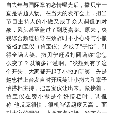
自去年与国际章的恋情曝光后，撒贝宁一
直是话题人物。在当天的发布会上，担当
节目主持人的小撒又成了众人调侃的对
象，风头甚至盖过了到场嘉宾。原来，央
视综合频道领导在致辞时不小心将与小撒
搭档的宝仪（曾宝仪）念成了“子怡”，引
得全场大笑。撒贝宁赶紧打圆场称“您怎
么变了？以前多严谨啊。”没想到有了这
个开头，大家都开起了小撒的玩笑。先是
赵忠祥上台发言时开玩笑让小撒去和章子
怡搭档主持，把曾宝仪让出来。紧接着，
曾宝仪在赞小撒是个好搭档时，调侃
称“他反应很快，很机智话题度又高”。面
对大家的调侃，小撒有点尴尬，发布会一