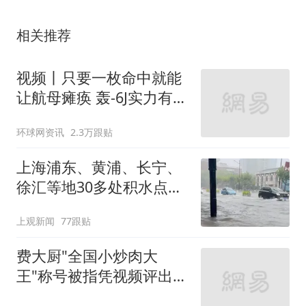
相关推荐
视频丨只要一枚命中就能
让航母瘫痪 轰-6J实力有多
强？
环球网资讯
2.3万跟贴
上海浦东、黄浦、长宁、
徐汇等地30多处积水点正
在抢排
上观新闻
77跟贴
费大厨"全国小炒肉大
王"称号被指凭视频评出
官方回应