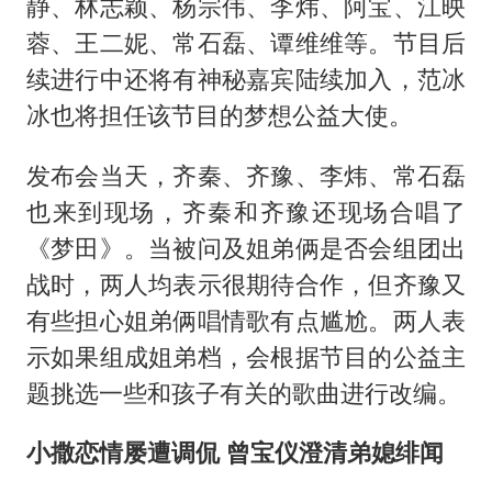
静、林志颖、杨宗伟、李炜、阿宝、江映
蓉、王二妮、常石磊、谭维维等。节目后
续进行中还将有神秘嘉宾陆续加入，范冰
冰也将担任该节目的梦想公益大使。
发布会当天，齐秦、齐豫、李炜、常石磊
也来到现场，齐秦和齐豫还现场合唱了
《梦田》。当被问及姐弟俩是否会组团出
战时，两人均表示很期待合作，但齐豫又
有些担心姐弟俩唱情歌有点尴尬。两人表
示如果组成姐弟档，会根据节目的公益主
题挑选一些和孩子有关的歌曲进行改编。
小撒恋情屡遭调侃 曾宝仪澄清弟媳绯闻