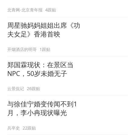
北青网-北京青年报
4跟贴
周星驰妈妈姐姐出席《功
夫女足》香港首映
开烟酒店的明哥
1跟贴
郑国霖现状：在景区当
NPC，50岁未婚无子
云景侃记
26跟贴
与徐佳宁婚变传闻不到1
月，李小冉现状曝光
兵卒史
22跟贴