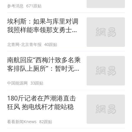
参考消息
671跟贴
埃利斯：如果与库里对调
我照样能率领那支勇士取
得现在的成就
北青网-北京青年报
40跟贴
南航回应“西梅汁致多名乘
客排队上厕所”：暂时无法
核查是否发放西梅汁
中国能源网
33跟贴
180斤记者在芦潮港直击
狂风 抱电线杆才能站稳
看看新闻Knews
82跟贴