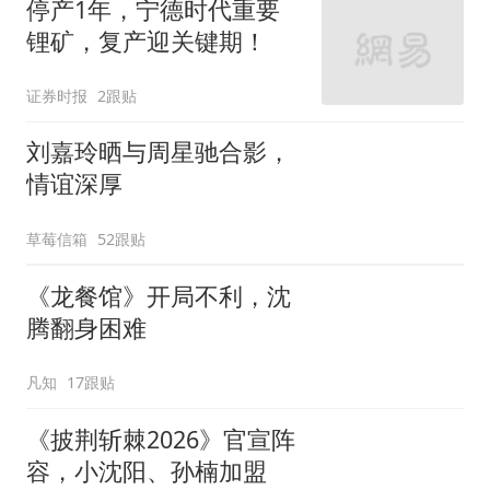
停产1年，宁德时代重要
锂矿，复产迎关键期！
证券时报
2跟贴
刘嘉玲晒与周星驰合影，
情谊深厚
草莓信箱
52跟贴
《龙餐馆》开局不利，沈
腾翻身困难
凡知
17跟贴
《披荆斩棘2026》官宣阵
容，小沈阳、孙楠加盟