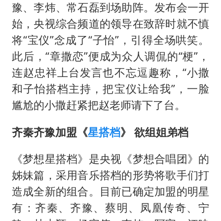
上海全力守护市民“菜篮子”
豫、李炜、常石磊到场助阵。发布会一开
以军士兵把枪口对准中国记者
始，央视综合频道的领导在致辞时就不慎
暑期研学游升温 在旅途中增长知识
将“宝仪”念成了“子怡”，引得全场哄笑。
此后，“章撒恋”便成为众人调侃的“梗”，
猫咪过火把节被抹成黑猫
连赵忠祥上台发言也不忘逗趣称，“小撒
BLG经理辟谣Bin离队
和子怡搭档主持，把宝仪让给我”，一脸
曹颖儿子首次演长剧
尴尬的小撒赶紧把赵老师请下了台。
总书记点赞的非遗苗绣焕发新生机
齐秦齐豫加盟《
星搭档
》 欲组姐弟档
《梦想星搭档》是央视《梦想合唱团》的
姊妹篇，采用音乐搭档的形势将歌手们打
造成全新的组合。目前已确定加盟的明星
有：齐秦、齐豫、蔡明、凤凰传奇、宁