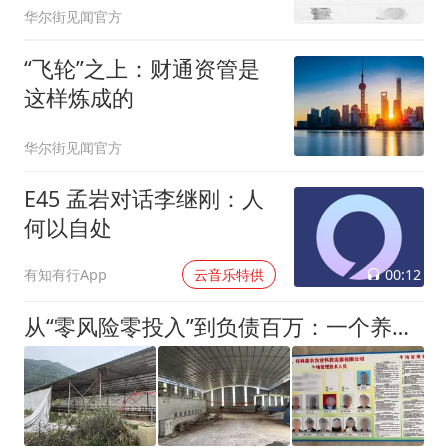
华尔街见闻官方
“飞轮”之上：财通资管是
这样炼成的
华尔街见闻官方
E45 孟岩对话李继刚：人
何以自处
00:12
有知有行App
云音乐特供
从“零风险零投入”到负债百万：一个养牛项目崩盘后，谁该为农户的贷款买单丨红星调查