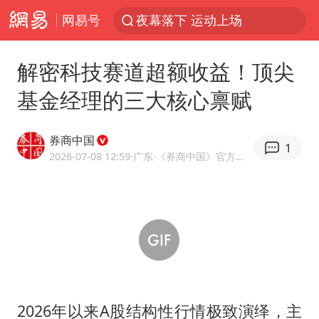
网易号
夜幕落下 运动上场
台风白海豚体型变大近似13个浙江面积
解密科技赛道超额收益！顶尖
以军空袭黎南部真主党
基金经理的三大核心禀赋
1岁宝宝碰坏纸巾盒 宝妈被索赔924元
Meta被判支付5.67亿美元
券商中国
1
台风白海豚逼近 暴雨大暴雨来袭
2026-07-08 12:59
·广东
·《券商中国》官方网易号
“空调24小时开着更省电”不实
公司“上四休三”但要降薪1000元
47岁妈妈突然产女 26岁女儿：很震惊
OpenAI为免费用户升级GPT-5.6 Luna
段绚竞因公牺牲 年仅44岁
2026年以来A股结构性行情极致演绎，主