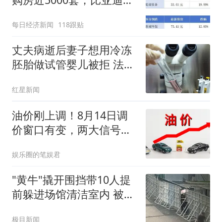
量跻身全球车企第六丨大
每日经济新闻
118跟贴
湾区财经早参
丈夫病逝后妻子想用冷冻
胚胎做试管婴儿被拒 法院
判了
红星新闻
油价刚上调！8月14日调
价窗口有变，两大信号浮
现，车主留意
娱乐圈的笔娱君
"黄牛"撬开围挡带10人提
前躲进场馆清洁室内 被拘
8天
极目新闻