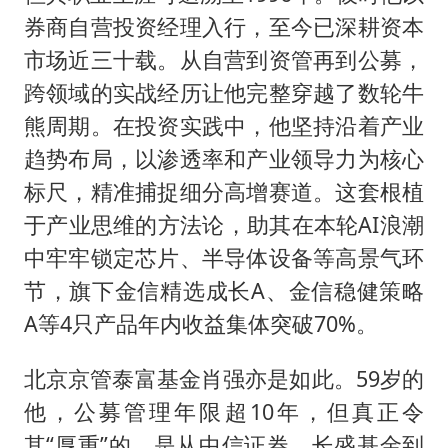
券商自营投资经理入行，至今已深耕资本
市场近三十载。从自营到资管再到公募，
跨领域的实战经历让他完整穿越了数轮牛
熊周期。在投资实践中，他坚持沿着产业
趋势布局，以渗透率和产业领导力为核心
标尺，精准捕捉细分高增赛道。这套根植
于产业思维的方法论，助其在本轮AI浪潮
中牢牢锁定芯片、半导体设备等高景气环
节，旗下金信精选成长A、金信稳健策略
A等4只产品年内收益集体突破70%。
北京京管泰富基金肖强亦是如此。59岁的
他，公募管理年限超10年，但真正令
其“厚重”的，是从中信证券、长盛基金到