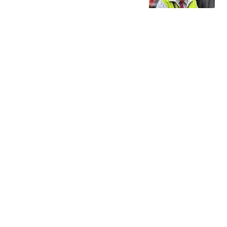
效？郑丽文大势已成
李摻穷游天下
男子结婚8年3个女儿均非
亲生：妻子还坚称孩子是
我的
封面新闻
41万浏览热议！网传大厂
拒招阿里中高层，“一概不
要”的背后，马云早有预警
火山詩话
曼联官宣第三名中场新
援！已完成首秀后才签
约，奇特安排原因曝光
罗米的曼联博客
热搜