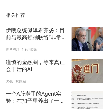
相关推荐
伊朗总统佩泽希齐扬：目
前与最高领袖联络"非常困
难"
参考消息
1.9万跟贴
谨慎的金融圈，等来真正
会干活的AI
36氪
10跟贴
一个A股老手的Agent实
验：在扣子里养出了一个
投研助理