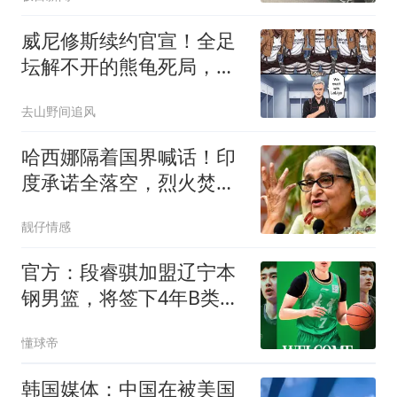
威尼修斯续约官宣！全足
坛解不开的熊龟死局，也
就穆里尼奥敢硬啃
去山野间追风
哈西娜隔着国界喊话！印
度承诺全落空，烈火焚宅
案再添紧张感
靓仔情感
官方：段睿骐加盟辽宁本
钢男篮，将签下4年B类合
同
懂球帝
韩国媒体：中国在被美国