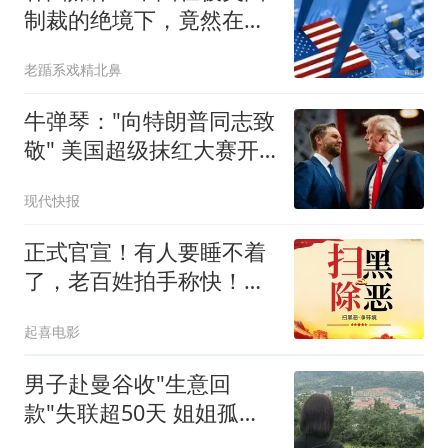
制裁的绝境下，竟然在芯
片技术上反超韩国
老踲系戏精北鼻
牛弹琴："向特朗普同志致
敬" 美国超级抹红大赛开
始了
现代快报
正式官宣！有人要睡不着
了，老百姓拍手称快！新
的扫黑除恶来了
起喜电影
男子赴曼谷收"生意回
款"失联超50天 姐姐孤身
赴泰寻弟