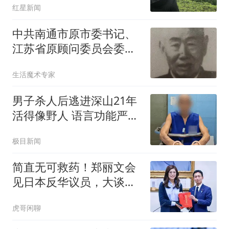
红星新闻
中共南通市原市委书记、
江苏省原顾问委员会委员
王益众
生活魔术专家
男子杀人后逃进深山21年
活得像野人 语言功能严重
退化
极目新闻
简直无可救药！郑丽文会
见日本反华议员，大谈两
党情谊深厚。
虎哥闲聊