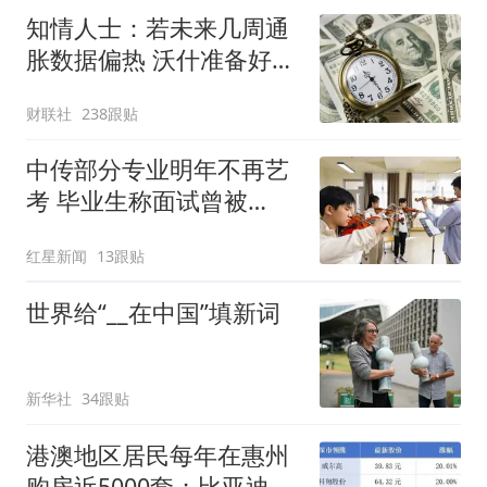
知情人士：若未来几周通
胀数据偏热 沃什准备好加
息
财联社
238跟贴
中传部分专业明年不再艺
考 毕业生称面试曾被
问“如何策划晚会” 专家：
红星新闻
13跟贴
遏制“艺考捷径化”
世界给“__在中国”填新词
新华社
34跟贴
港澳地区居民每年在惠州
购房近5000套；比亚迪销