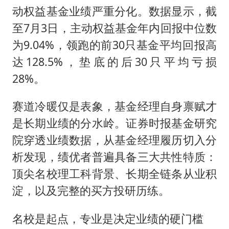
日本广岛民众举行游行反对政府行径
动权益基金业绩严重分化。数据显示，截
实探山东最热的“中国蔬菜之乡”
至7月3日，主动权益基金年内回报中位数
女子开一天一夜空调后二氧化碳中毒
为9.04%，领跑的前30只基金平均回报高
中方：应维护南苏丹国家稳定
达128.5%，垫底的后30只平均亏损
28%。
船舶避风项目停工 多地全力防台风
服务实体经济 财政金融打出组合拳
赛道冷暖仅是表象，基金经理自身禀赋才
奋进开新局 实干挑大梁
是长期业绩的分水岭。证券时报基金研究
院穿透业绩数据，从基金经理履历切入分
析发现，绩优者普遍具备三大共性特质：
顶尖名校理工科背景、长期全链条从业积
淀，以及完整的买方投研历练。
名校是起点，专业是决定业绩的硬门槛