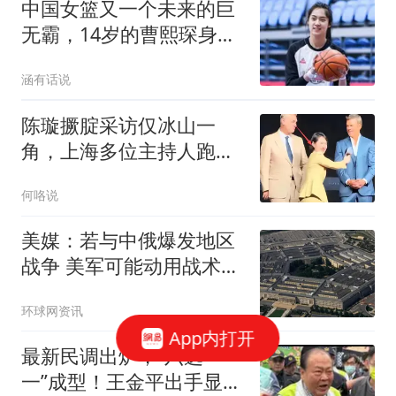
中国女篮又一个未来的巨
无霸，14岁的曹熙琛身高
2米20
涵有话说
陈璇撅腚采访仅冰山一
角，上海多位主持人跑
路，坦言遭遇最恶的人
何咯说
美媒：若与中俄爆发地区
战争 美军可能动用战术核
武器
环球网资讯
App内打开
最新民调出炉，“六选
一”成型！王金平出手显