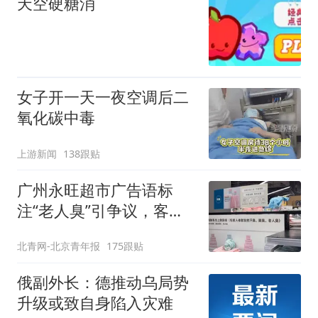
天空硬糖消
女子开一天一夜空调后二
氧化碳中毒
上游新闻
138跟贴
广州永旺超市广告语标
注“老人臭”引争议，客服
回应
北青网-北京青年报
175跟贴
俄副外长：德推动乌局势
升级或致自身陷入灾难