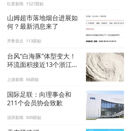
红星新闻
1527跟贴
山姆超市落地烟台进展如
何？最新消息来了
齐鲁壹点
113跟贴
台风“白海豚”体型变大！
环流面积接近13个浙江那
么大
上游新闻
66跟贴
国际足联：向理事会和
211个会员协会致歉
澎湃新闻
509跟贴