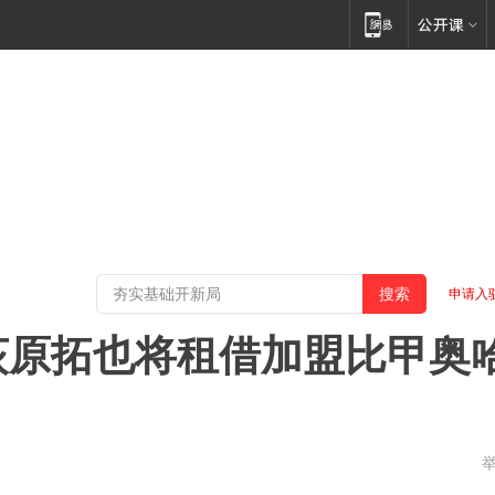
申请入
荻原拓也将租借加盟比甲奥