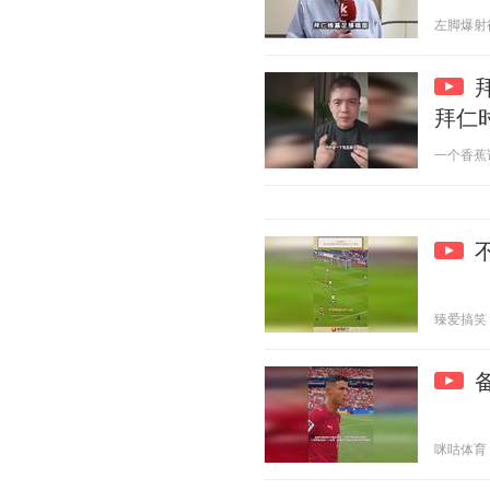
左脚爆射得分
拜仁
一个香蕉说球
臻爱搞笑 20
咪咕体育 20