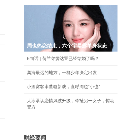
；
周也热恋结束，六个字暴露单身状态
棒
E句话 | 荷兰弟赞达亚已经结婚了吗？
离海最远的地方，一群少年决定出发
小酒窝客串董璇新戏，直呼周也“小也”
大冰承认恋情风波升级，牵扯另一女子，惊动
警方
财经要闻