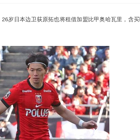
i消息，26岁日本边卫荻原拓也将租借加盟比甲奥哈瓦里，含