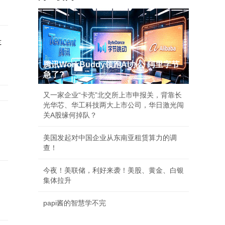
是
腾讯WorkBuddy领跑AI办公 阿里字节
急了?
又一家企业“卡壳”北交所上市申报关，背靠长
光华芯、华工科技两大上市公司，华日激光闯
关A股缘何掉队？
美国发起对中国企业从东南亚租赁算力的调
查！
今夜！美联储，利好来袭！美股、黄金、白银
集体拉升
papi酱的智慧学不完