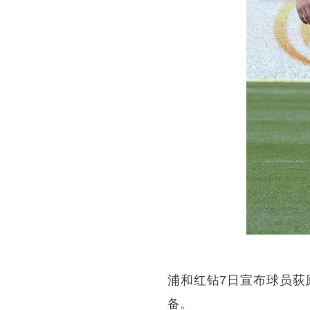
浦和红钻7日宣布球员荻
备。