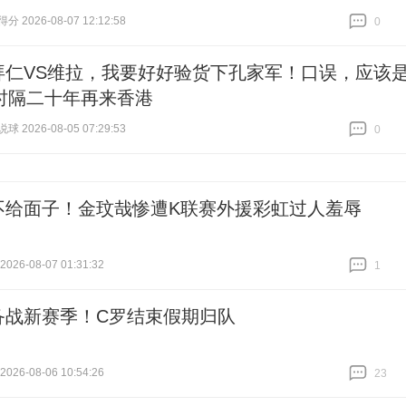
 2026-08-07 12:12:58
0
跟贴
0
拜仁VS维拉，我要好好验货下孔家军！口误，应该
时隔二十年再来香港
 2026-08-05 07:29:53
0
跟贴
0
不给面子！金玟哉惨遭K联赛外援彩虹过人羞辱
26-08-07 01:31:32
1
跟贴
1
备战新赛季！C罗结束假期归队
26-08-06 10:54:26
23
跟贴
23