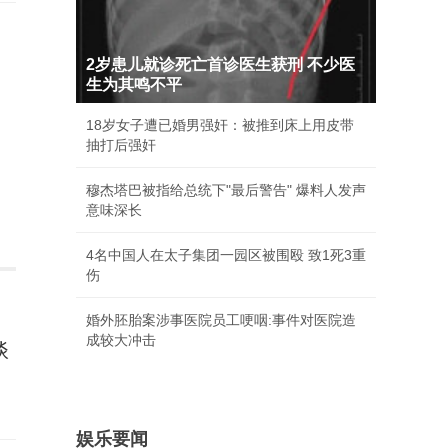
2岁患儿就诊死亡首诊医生获刑 不少医
生为其鸣不平
18岁女子遭已婚男强奸：被推到床上用皮带
抽打后强奸
穆杰塔巴被指给总统下"最后警告" 爆料人发声
意味深长
4名中国人在太子集团一园区被围殴 致1死3重
伤
婚外胚胎案涉事医院员工哽咽:事件对医院造
成较大冲击
谈
娱乐要闻