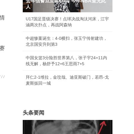
去年信誓旦旦3000万 今年NBA查无此
人
情
U17国足晋级决赛！点球决战淘汰河床，江宇
涵两次扑点，再战阿森纳
中超惨案诞生：4-0横扫，张玉宁传射建功，
北京国安升到第3
赛
中国女篮3分险胜世界第八，张子宇24+11内
线无解，杨舒予12+6王思雨7+5
拜仁2-1维拉，金玟哉、迪亚斯破门，若昂-戈
麦斯扳回一城
头条要闻