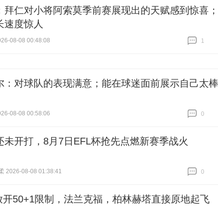
：拜仁对小将阿索莫季前赛展现出的天赋感到惊喜
长速度惊人
6-08-08 00:48:08
1
跟贴
1
尔：对球队的表现满意；能在球迷面前展示自己太
6-08-08 00:58:06
0
跟贴
0
还未开打，8月7日EFL杯抢先点燃新赛季战火
026-08-08 01:38:41
0
跟贴
0
放开50+1限制，法兰克福，柏林赫塔直接原地起飞