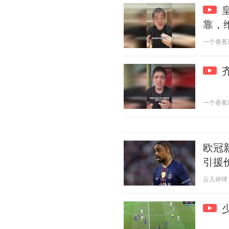
靠，
一个香蕉说球
一个香蕉说球
欧冠
引援
云儿评球 20