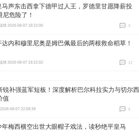
皇马声东击西拿下德甲过人王，罗德里甘愿降薪投
维尼危险了！
 2026-08-07 19:22:00
3
跟贴
3
齐达内和穆里尼奥是姆巴佩最后的两根救命稻草！
 2026-08-07 19:22:02
12
跟贴
12
新锐补强蓝军短板！深度解析巴尔科拉实力与切尔
价值
26-08-07 22:09:39
4
跟贴
4
少年梅西横空出世大眼帽子戏法，读秒绝平皇马