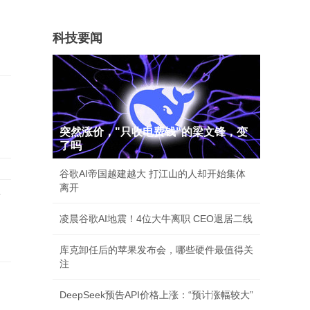
科技要闻
突然涨价，"只收电费钱"的梁文锋，变
了吗
谷歌AI帝国越建越大 打江山的人却开始集体
离开
西
凌晨谷歌AI地震！4位大牛离职 CEO退居二线
库克卸任后的苹果发布会，哪些硬件最值得关
注
DeepSeek预告API价格上涨：“预计涨幅较大”