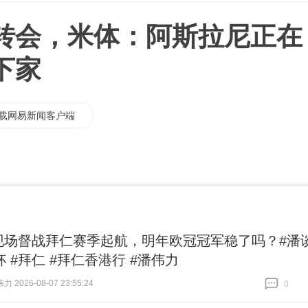
转会，米体：阿斯拉尼正在
下家
载网易新闻客户端
现场督战拜仁赛季起航，明年欧冠冠军稳了吗？#潘
 #拜仁 #拜仁香港行 #潘伟力
伟力 2026-08-07 23:55:24
0
跟贴
0