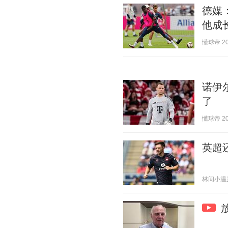
德媒
他成
懂球帝 202
诺伊
了
懂球帝 202
英超
林间小温柔 2