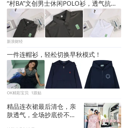
“村BA”文创男士休闲POLO衫，透气抗皱好打理，穿出赛场活力感
新浪财经
一件连帽衫，轻松切换早秋模式！
OK精彩宝贝
1跟贴
精品连衣裙最后清仓，亲
肤透气，全场抄底价不补
货！