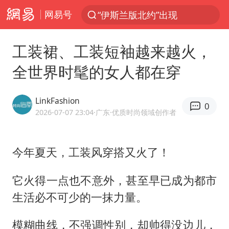
网易号
“伊斯兰版北约”出现
光影经济撬动暑期消费新蓝海
工装裙、工装短袖越来越火，
“白海豚”最新位置公布
全世界时髦的女人都在穿
外国游客的“中国游三件套”火了
以军士兵把枪口对准中国记者
LinkFashion
0
河南警方公开征集黑恶犯罪线索
2026-07-07 23:04
·广东
·优质时尚领域创作者
辽宁省深化扫黑除恶专项斗争
今年夏天，工装风穿搭又火了！
谢霆锋演唱会隔空祝王菲生日快乐
方桃子代言广告视频已下架
它火得一点也不意外，甚至早已成为都市
WTT横滨冠军赛女单四强国乒占三席
生活必不可少的一抹力量。
浙江省发出今年第2号指挥长令
模糊曲线，不强调性别，却帅得没边儿，