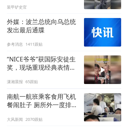
装甲铲史官
外媒：波兰总统向乌总统
发出最后通牒
参考消息
1411跟贴
“NICE爷爷”获国际安徒生
奖，现场重现经典表情
包，向中国粉丝问好
潇湘晨报
65跟贴
南航一航班乘客食用飞机
餐闹肚子 厕所外一度排长
队
大风新闻
2070跟贴