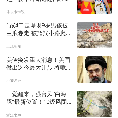
牙，目标被迫放弃！
体坛卡卡说
1家4口走堤坝9岁男孩被
巨浪卷走 被指找小路爬了
进去
上观新闻
美伊突发重大消息！美国
做出迄今最大让步 将赋予
伊朗霍峡控制权
小莜读史
一觉醒来，强台风“白海
豚”最新位置！10级风圈已
触及浙江台州部分地区，
浙江之声
浙江东部沿海部分地区有