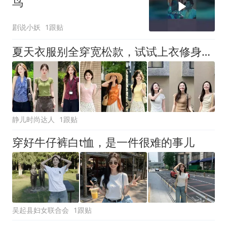
鸟
剧说小妖
1跟贴
夏天衣服别全穿宽松款，试试上衣修身、下装宽松，显瘦又舒适
静儿时尚达人
1跟贴
穿好牛仔裤白t恤，是一件很难的事儿
吴起县妇女联合会
1跟贴