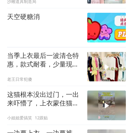
沙雕道具制造局
天空硬糖消
当季上衣最后一波清仓特
惠，款式耐看，少量现货
抢完为止！
老王日常犯傻
这猫根本没出过门，一出
来吓懵了，上衣蒙住猫头
想法塞进笼子
小姐姐爱搞笑
12跟贴
一边要上衣，一边要裤