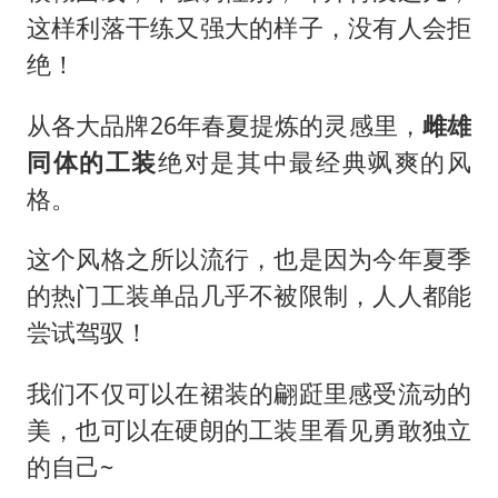
一周大涨超7% 金价为何突然上涨
这样利落干练又强大的样子，没有人会拒
白海豚登陆前还将加强
绝！
生产也能“拼单”了
从各大品牌26年春夏提炼的灵感里，
雌雄
央视新主播李秋莹孙亚鹏亮相
同体的工装
绝对是其中最经典飒爽的风
情侣在平潭拍日出时坠崖致一死一伤
格。
吴宜泽回应晋级中国赛16强
河南刑案嫌犯被抓 逃窜时伤害多人
这个风格之所以流行，也是因为今年夏季
的热门工装单品几乎不被限制，人人都能
乐享全民健身 共筑健康中国
尝试驾驭！
我们不仅可以在裙装的翩跹里感受流动的
美，也可以在硬朗的工装里看见勇敢独立
的自己~