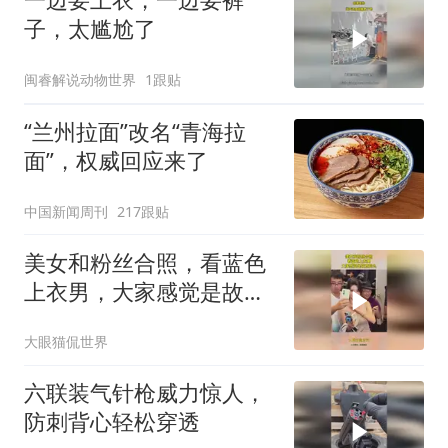
子，太尴尬了
闽睿解说动物世界
1跟贴
“兰州拉面”改名“青海拉
面”，权威回应来了
中国新闻周刊
217跟贴
美女和粉丝合照，看蓝色
上衣男，大家感觉是故意
的么
大眼猫侃世界
六联装气针枪威力惊人，
防刺背心轻松穿透