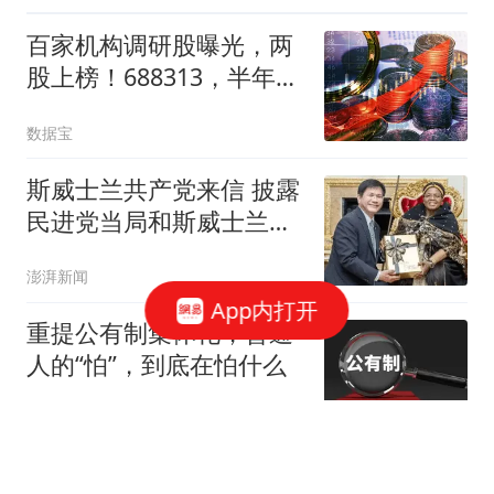
特大暴雨
百家机构调研股曝光，两
股上榜！688313，半年报
业绩高增长
数据宝
斯威士兰共产党来信 披露
民进党当局和斯威士兰的
勾当
澎湃新闻
App内打开
重提公有制集体化，普通
人的“怕”，到底在怕什么
小虎新车推荐员
CCTV5直播，中国女篮PK