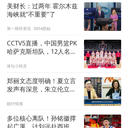
美财长：过两年 霍尔木兹
海峡就“不重要”了
第一财经资讯
3854跟贴
CCTV5直播，中国男篮PK
哈萨克斯坦队，12人名单
敲定，鹿死谁手？
体坛小快灵
郑丽文态度明确！夏立言
发声有深意，朱立伦立场
已生变
靓仔情感
多位核心离队！孙铭徽撑
起广厦，计划远赴西班