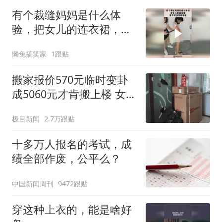
有个裁缝妈妈是什么体
验，把女儿的连衣裙，剪
下裙边变成半裙！
懒兔搞笑家
1跟贴
搬家报价570元临时变卦
成5060元才肯搬上楼 女子
傻眼
极目新闻
2.7万跟贴
十多万人报名的考试，成
绩全部作废，公平么？
中国新闻周刊
9472跟贴
穿这种上衣的，能是啥好