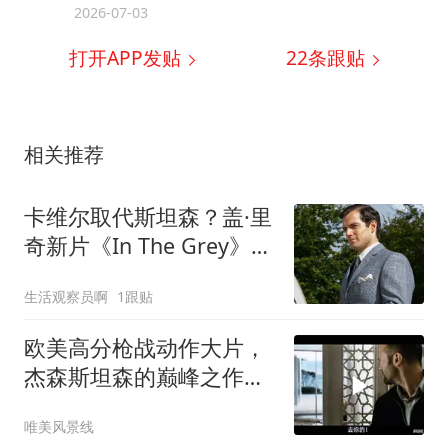
2026-07-03
打开APP发贴
22
条跟贴
相关推荐
卡维尔取代斯坦森？盖·里
奇新片《In The Grey》流
媒体逆袭，评分仅50%却
生活观察员啊
1跟贴
成热榜黑马
欧美高分枪战动作大片，
杰森斯坦森的巅峰之作，
百看不厌的经典！
唯美风景线