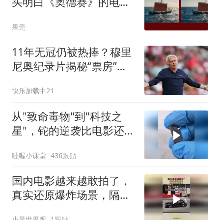
买明白《奥德赛》的电影
票？
果壳
11年无冠仍被热捧？穆里
尼奥纪录片揭秘“票房”真
相
快乐加载中21
从"致命毒物"到"科技之
星"，铊的逆袭比电影还精
彩！
哇喔小课堂
436跟贴
国内电影越来越敢拍了，
真实还原爆炸场景，隔着
屏幕我都尴尬！
小昊世界观
1跟贴