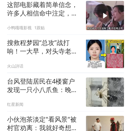
这部电影藏着简单信念，
许多人相信命中注定，深
度解读背后缘由
小鸭嘎嘎影视
1跟贴
搜救程梦园“总攻”战打
响！一大早，对头寺老郭
家民宿门口就聚集大量的
火山詩话
队员，逆行者搜救队、山
岳搜救队同时出现
台风登陆居民在4楼窗户
发现一只小八爪鱼：晚上
已吃掉
红星新闻
小伙泡茶淡定"看风景"被
村官劝离：我就好奇想看