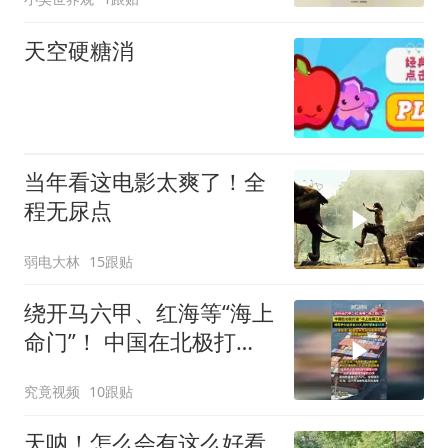
天空硬糖消
当年看这电影太爽了！全
程无尿点
弱电大林
15跟贴
绕开马六甲、红海等“海上
命门”！ 中国在北极打
通“冰上丝绸之路”
究竟视频
10跟贴
天呐！怎么会有这么好看