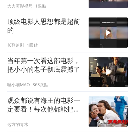
大力哥影视局
1跟贴
顶级电影人思想都是超前
的
长歌追剧
1跟贴
当年第一次看这部电影，
把小小的老子彻底震撼了
咝小喵MAO
363跟贴
观众都说有海王的电影一
定要看！每次他都能把反
差感拉满！
远方的青木