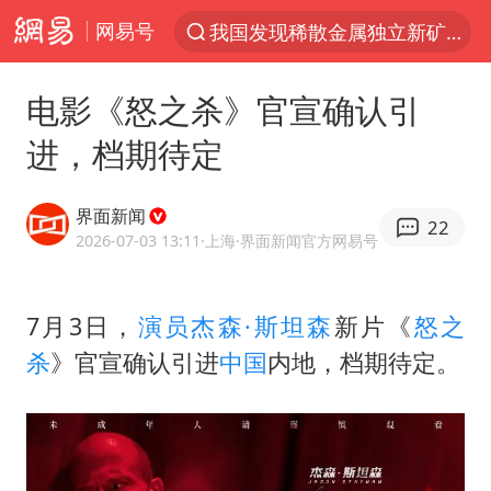
网易号
我国发现稀散金属独立新矿物——乌斯河锗矿
台风“白海豚”登陆 各地各部门全力应对
电影《怒之杀》官宣确认引
部分银行上调存款利率
进，档期待定
小沈阳加盟《披荆斩棘》
新疆生产建设兵团生态环境局原局长被查
界面新闻
22
朱一龙的鼻子怎么了
2026-07-03 13:11
·上海
·界面新闻官方网易号
上海暴雨已致多处积水
7月3日，
演员
杰森·斯坦森
新片《
怒之
三预警齐发 11个省份有大到暴雨
杀
》官宣确认引进
中国
内地，档期待定。
上海地铁4条线路全线停运
上海鼓励居家办公
4.2平卫生间补漏注胶花1.55万