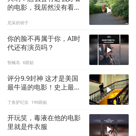
的电影，我居然没有看
过，可恶可恶
尼采的胡子
你的脸不再属于你，AI时
代还有演员吗？
智械岛
6跟贴
评分9.9封神 这才是美国
最牛逼的电影！史上最高
智商的天才律师！
了鱼驴纪实
199跟贴
开玩笑，毒液在他的电影
里就是件衣服