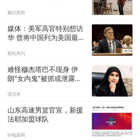
台风
极目新闻
媒体：美军高官特别想访
华 曾将中国列为美国最大
威胁
新民周刊
难怪穆杰塔巴不现身 伊
朗"女内鬼"被抓或泄露大
量机密
混沌录
山东高速男篮官宣，新援
法耶加盟球队
闪电新闻