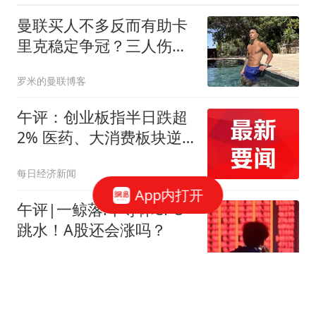
曼联买人不多反而有助卡
里克稳定争冠？三人伤愈
复出，利马推迟一天回归
罗米的曼联博客
午评：创业板指半日跌超
2% 医药、大消费板块逆
势走强
每日经济新闻
App内打开
午评|一鲸落!半导体CPO
跳水！A股还会涨吗？
龙行天下虎
MSN再次相聚！内马尔将