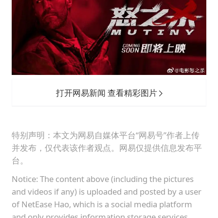
国乒连续两站无缘冠军
5万小车卖不动 微型代步车集体遇冷
科创50指数跌幅扩大至2%
周星驰妈妈现身香港首映礼
白海豚路径图
打开网易新闻 查看精彩图片
56岁刘奕君跟13岁女儿合跳
大疆错失宇树
从科技创新看开局起步的时与势
特别声明：本文为网易自媒体平台“网易号”作者上传
并发布，仅代表该作者观点。网易仅提供信息发布平
台。
Notice: The content above (including the pictures
and videos if any) is uploaded and posted by a user
of NetEase Hao, which is a social media platform
and only provides information storage services.