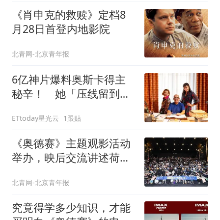
《肖申克的救赎》定档8
月28日首登内地影院
北青网-北京青年报
6亿神片爆料奥斯卡得主
秘辛！ 她「压线留到半
夜」难搞行径曝光
ETtoday星光云
1跟贴
《奥德赛》主题观影活动
举办，映后交流讲述荷马
史诗的现代归途
北青网-北京青年报
究竟得学多少知识，才能