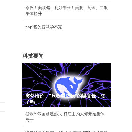
今夜！美联储，利好来袭！美股、黄金、白银
集体拉升
papi酱的智慧学不完
科技要闻
突然涨价，"只收电费钱"的梁文锋，变
了吗
谷歌AI帝国越建越大 打江山的人却开始集体
离开