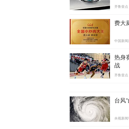
齐鲁壹点 20
费大
中国新闻周刊
热身
战
齐鲁壹点 20
台风
央视新闻客户