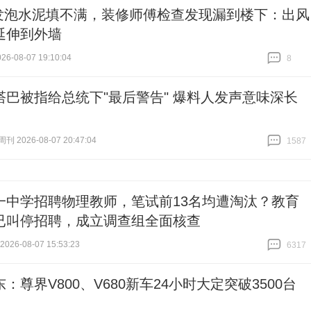
发泡水泥填不满，装修师傅检查发现漏到楼下：出风
延伸到外墙
6-08-07 19:10:04
8
跟贴
8
塔巴被指给总统下"最后警告" 爆料人发声意味深长
 2026-08-07 20:47:04
1587
跟贴
1587
一中学招聘物理教师，笔试前13名均遭淘汰？教育
已叫停招聘，成立调查组全面核查
26-08-07 15:53:23
6317
跟贴
6317
：尊界V800、V680新车24小时大定突破3500台