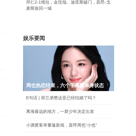
拜仁2-1维拉，金玟哉、迪亚斯破门，若昂-戈
麦斯扳回一城
娱乐要闻
周也热恋结束，六个字暴露单身状态
E句话 | 荷兰弟赞达亚已经结婚了吗？
离海最远的地方，一群少年决定出发
小酒窝客串董璇新戏，直呼周也“小也”