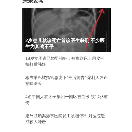
头条要闻
2岁患儿就诊死亡首诊医生获刑 不少医
生为其鸣不平
18岁女子遭已婚男强奸：被推到床上用皮带
抽打后强奸
穆杰塔巴被指给总统下"最后警告" 爆料人发声
意味深长
4名中国人在太子集团一园区被围殴 致1死3重
伤
婚外胚胎案涉事医院员工哽咽:事件对医院造
成较大冲击