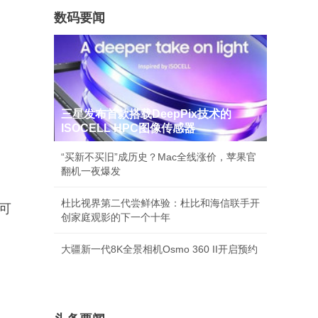
数码要闻
三星发布首款搭载DeepPix技术的
ISOCELL HPC图像传感器
“买新不买旧”成历史？Mac全线涨价，苹果官
翻机一夜爆发
杜比视界第二代尝鲜体验：杜比和海信联手开
入可
创家庭观影的下一个十年
大疆新一代8K全景相机Osmo 360 II开启预约