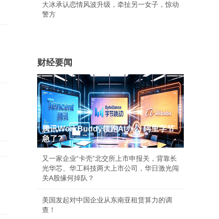
大冰承认恋情风波升级，牵扯另一女子，惊动
警方
财经要闻
腾讯WorkBuddy领跑AI办公 阿里字节
急了?
又一家企业“卡壳”北交所上市申报关，背靠长
光华芯、华工科技两大上市公司，华日激光闯
关A股缘何掉队？
美国发起对中国企业从东南亚租赁算力的调
查！