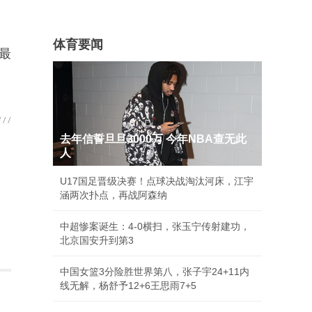
体育要闻
、最
。
去年信誓旦旦3000万 今年NBA查无此
人
U17国足晋级决赛！点球决战淘汰河床，江宇
涵两次扑点，再战阿森纳
中超惨案诞生：4-0横扫，张玉宁传射建功，
北京国安升到第3
中国女篮3分险胜世界第八，张子宇24+11内
线无解，杨舒予12+6王思雨7+5