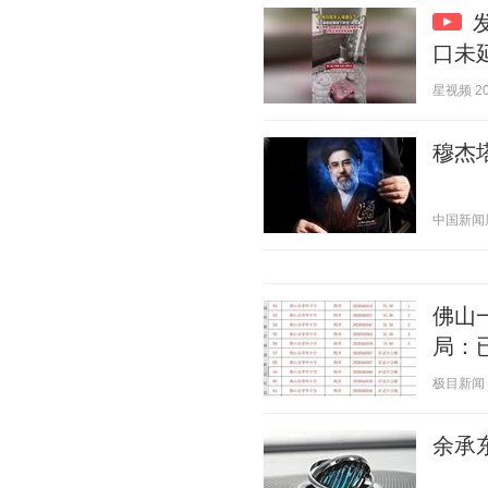
口未
星视频 202
穆杰
中国新闻周刊
佛山
局：
极目新闻 20
余承东