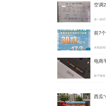
空调
第一财经资讯
前7
央视新闻客户
电商
扬子晚报 20
西瓜“