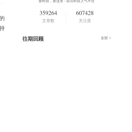
爱科技，爱这里 - 前沿科技人气平台
359264
607428
格的
文章数
关注度
“持
往期回顾
全部