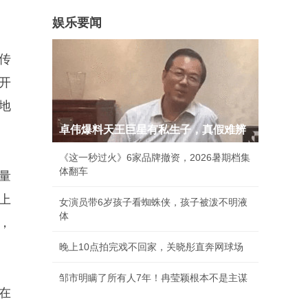
娱乐要闻
传
开
地
卓伟爆料天王巨星有私生子，真假难辨
《这一秒过火》6家品牌撤资，2026暑期档集
体翻车
量
上
女演员带6岁孩子看蜘蛛侠，孩子被泼不明液
体
，
晚上10点拍完戏不回家，关晓彤直奔网球场
邹市明瞒了所有人7年！冉莹颖根本不是主谋
在