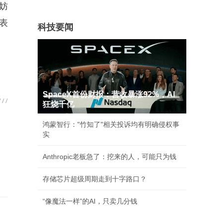
妨
表
科技要闻
SpaceX首份财报：营收暴涨92%，AI
狂烧千亿
鸿蒙智行："竹知了"相关投诉均有明确侵权事
实
Anthropic老板急了：挖来的人，可能只为钱
存储芯片超级周期走到十字路口？
“像魔法一样”的AI，只卖几分钱