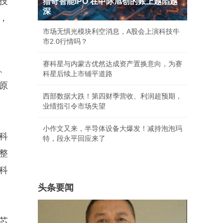
技
猎奇智能IPO 在中际旭创的账上越陷越
深
，
市场无惧光模块利空消息，A股会上演科技牛
市2.0行情吗？
赛科星与内蒙古优然达成资产置换意向，为赛
a、
科星后续上市铺平道路
在原
西部数据大跌！第四财季营收、利润超预期，
业绩指引令市场失望
小作文又来，半导体设备大爆发！减持泡泡玛
科
特，段永平回应来了
整
科
头条要闻
芯