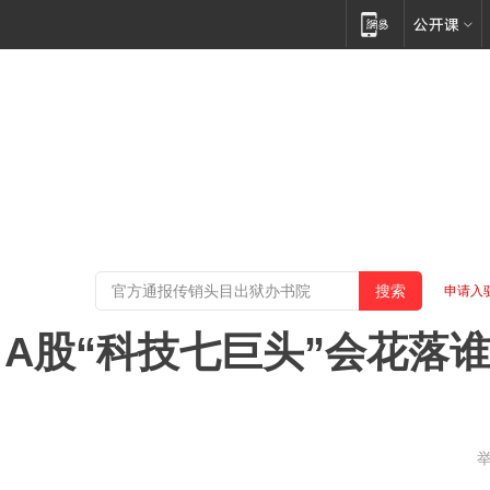
申请入
，A股“科技七巨头”会花落
州