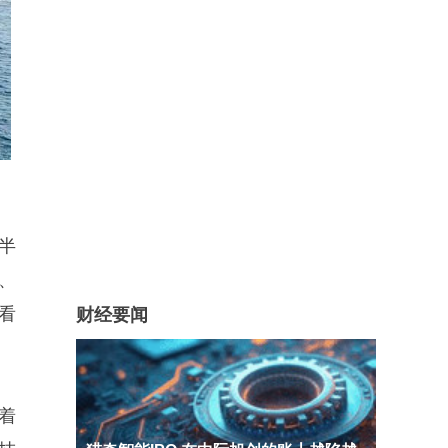
半
X、
的看
财经要闻
着