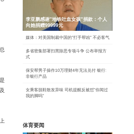
李亚鹏感谢"地铁吐血女孩"捐款：个人
向她捐赠99999元
媒体：对美国制裁中国的"打手帮凶" 不必客气
总
多省密集部署扫黑除恶专项斗争 公布举报方
式
保安帮男子操作10万理财4年无法兑付 银行:
非银行产品
是
及
女乘客脱鞋散发异味 司机提醒反被怼"你闻过
我的脚吗"
上
体育要闻