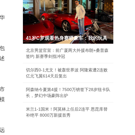
华
41岁C罗观看热身赛晒豪车：我的玩具
包
北京男篮官宣：前广厦两大外援布朗+桑普森
签约 新赛季剑指冲冠
述
切尔西0-1尤文！被轰世界波 阿隆索遭2连败
亿元飞翼614天后复出
市
阿森纳今夏第4援！7500万镑签下28岁纽卡队
长，梦幻中场豪阵出炉
模
米兰1-1国米！阿莫林上任后2连平 恩昆库替
补绝平 8000万新援首秀
远