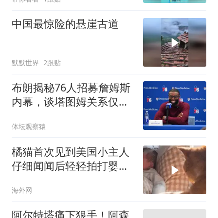
中国最惊险的悬崖古道
默默世界
2跟贴
布朗揭秘76人招募詹姆斯
内幕，谈塔图姆关系仅剩
尊重
体坛观察猿
橘猫首次见到美国小主人
仔细闻闻后轻轻拍打婴儿
小手
海外网
阿尔特塔痛下狠手！阿森