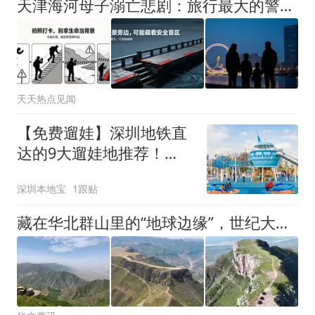
天津海河母子溺亡悲剧：旅行最大的警示，永远别乐极忘危
天天热点见闻
【免费遛娃】深圳地铁直
达的9大遛娃地推荐！
（室内+户外）
深圳本地宝
1跟贴
藏在华北群山里的“地球边缘”，世纪大断崖藏着千米断崖极致震撼