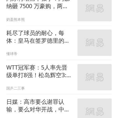
纳砸 7500 万豪购，两大
天才被逼离队
奶盖熊本熊
耗尽了球员的耐心，每
体：皇马在签罗德里的交
易中失去优势
懂球帝
WTT冠军赛：5人率先晋
级单打8强！松岛辉空3:0
获胜，日本3人晋级
国乒二三事
日媒：高市要么谢罪认
输，要么对华开战，中日
矛盾或长期化