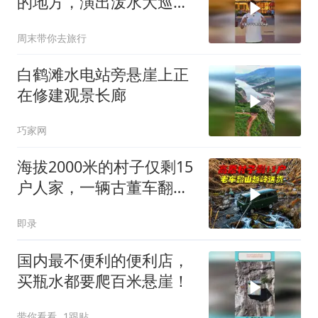
的地方，演出泼水大巡游
全都有！
周末带你去旅行
白鹤滩水电站旁悬崖上正
在修建观景长廊
巧家网
海拔2000米的村子仅剩15
户人家，一辆古董车翻越
悬崖险路，撑起全村人的
即录
生活
国内最不便利的便利店，
买瓶水都要爬百米悬崖！
带你看看
1跟贴