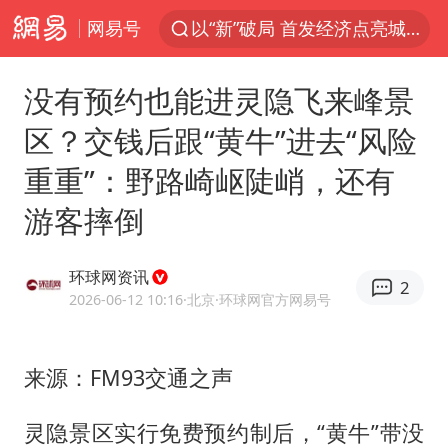
网易号
以“新”破局 首发经济点亮城市消费活力
我国编制完成新版全月地质图
没有预约也能进灵隐飞来峰景
台风白海豚登陆地点更新
区？交钱后跟“黄牛”进去“风险
看守所辅警收受10万获刑1年
重重”：野路崎岖陡峭，还有
台风白海豚进入48小时警戒线
游客摔倒
吉林一“温度计大楼”读数爆表
24小时不关空调 电费会更低吗
环球网资讯
2
宇树科技王兴兴身家有望超200亿元
2026-06-12 10:16
·北京
·环球网官方网易号
村民谈“梅姨”：叫的其实是“媒姨”
中国养老床位“三连降”
来源：FM93交通之声
五粮液渠道价一箱上涨近百元
灵隐景区实行免费预约制后，“黄牛”带没