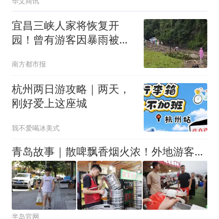
华文商讯
宜昌三峡人家将恢复开
园！曾有游客因暴雨被
困，大巴车遇阻
南方都市报
杭州两日游攻略｜两天，
刚好爱上这座城
我不爱喝冰美式
青岛故事｜散啤飘香烟火浓！外地游客打卡啤酒屋，一场生日邂逅暖心合唱
半岛官网