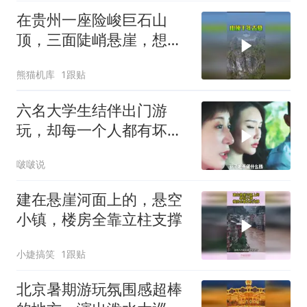
在贵州一座险峻巨石山
顶，三面陡峭悬崖，想要
爬上去，极为困难
熊猫机库
1跟贴
六名大学生结伴出门游
玩，却每一个人都有坏心
思
啵啵说
建在悬崖河面上的，悬空
小镇，楼房全靠立柱支撑
小婕搞笑
1跟贴
北京暑期游玩氛围感超棒