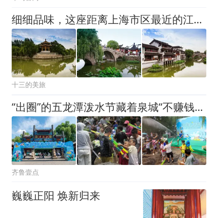
细细品味，这座距离上海市区最近的江南古镇
十三的美旅
“出圈”的五龙潭泼水节藏着泉城“不赚钱”的暖心账
齐鲁壹点
巍巍正阳 焕新归来