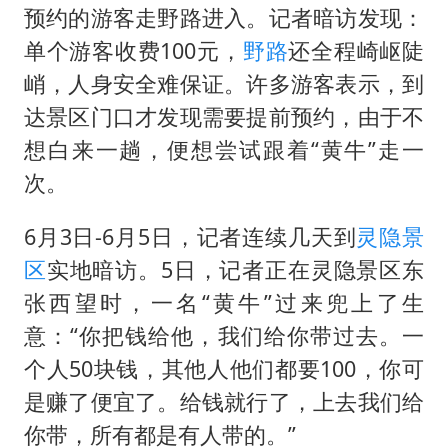
法国下周开始禁止未经同意的电话营销
预约的游客走野路进入。记者暗访发现：
贵州轮胎子公司获美国退税8136万
单个游客收费100元，
野路
还全程崎岖陡
郑国霖回应去景区上班被保安拦下
峭，人身安全难保证。许多游客表示，到
达景区门口才发现需要提前预约，由于不
CIA被曝已秘密设立古巴工作组
想白来一趟，便想尝试跟着“黄牛”走一
曝韩足协曾为外籍裁判安排性招待
次。
萧敬腾：不忍心让妻子承受生育的苦
奋进开新局 实干挑大梁
6月3日-6月5日，记者连续几天到
灵隐景
区
实地暗访。5日，记者正在灵隐景区东
张西望时，一名“黄牛”过来兜上了生
意：“你把钱给他，我们给你带过去。一
个人50块钱，其他人他们都要100，你可
是赚了便宜了。给钱就行了，上去我们给
你带，所有都是有人带的。”