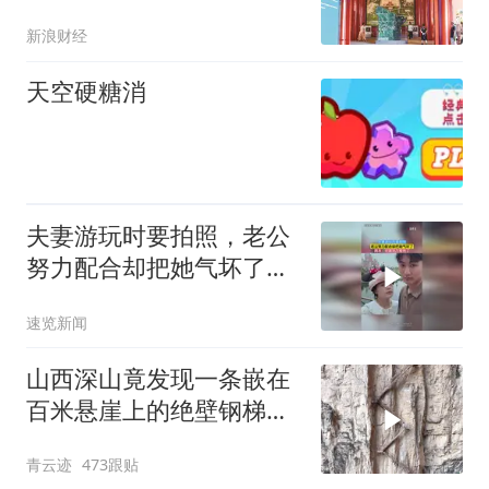
新浪财经
天空硬糖消
夫妻游玩时要拍照，老公
努力配合却把她气坏了，
网友：你就别为难他了
速览新闻
山西深山竟发现一条嵌在
百米悬崖上的绝壁钢梯，
爬上去脚都在发抖，太吓
青云迹
473跟贴
人了！