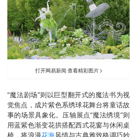
打开网易新闻 查看精彩图片
“魔法剧场”则以巨型翻开式的魔法书为视
觉焦点，成片紫色系绣球花舞台将童话故
事的场景具象化。压轴展点“魔法绣境”则
用蓝紫色渐变花拱搭配西式花窗与休闲桌
椅，将浪漫
花海
风情与古典雅致格调巧妙