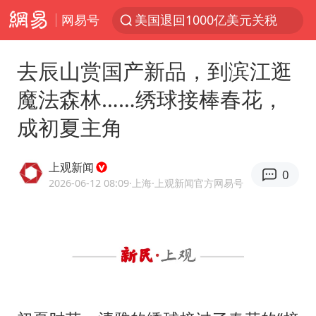
网易号
美国退回1000亿美元关税
“事业单位招聘不是人情买卖”
去辰山赏国产新品，到滨江逛
小伙靠AI减肥 45天瘦40斤进了ICU
魔法森林……绣球接棒春花，
李亚鹏向地铁吐血女孩捐99999元
成初夏主角
新华社权威快报|我国编制完成新版全月地质图
80后女柜员逆袭成4200亿银行副行长
上观新闻
0
“银行午休1.5小时”留个窗口行不行
2026-06-12 08:09
·上海
·上观新闻官方网易号
如何把百年大党建设得更加坚强有力
曝张一鸣下死命令：不依赖AI蒸馏技术
余承东口误将24999元电脑报成2499
你常吃的兰州拉面要改名了