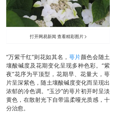
打开网易新闻 查看精彩图片
“万紫千红”则花如其名，
萼片
颜色会随土
壤酸碱度及花期变化呈现多种色彩。“紫
夜”花序为平顶型，花期早、花量大，萼
片呈深紫色，随土壤酸碱度变化而呈现出
浓郁的冷色调。“玉沙”的萼片初开时呈淡
黄色，在散射光下自带温柔哑光质感，十
分治愈。