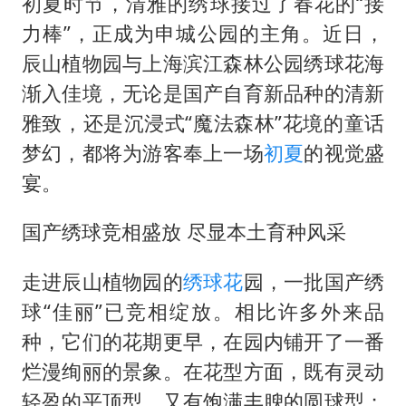
李嫣近照曝光
初夏时节，清雅的绣球接过了春花的“接
力棒”，正成为申城公园的主角。近日，
总书记关心百姓身边这些民生大事
辰山植物园与上海滨江森林公园绣球花海
渐入佳境，无论是国产自育新品种的清新
雅致，还是沉浸式“魔法森林”花境的童话
梦幻，都将为游客奉上一场
初夏
的视觉盛
宴。
国产绣球竞相盛放 尽显本土育种风采
走进辰山植物园的
绣球花
园，一批国产绣
球“佳丽”已竞相绽放。相比许多外来品
种，它们的花期更早，在园内铺开了一番
烂漫绚丽的景象。在花型方面，既有灵动
轻盈的平顶型，又有饱满丰腴的圆球型；