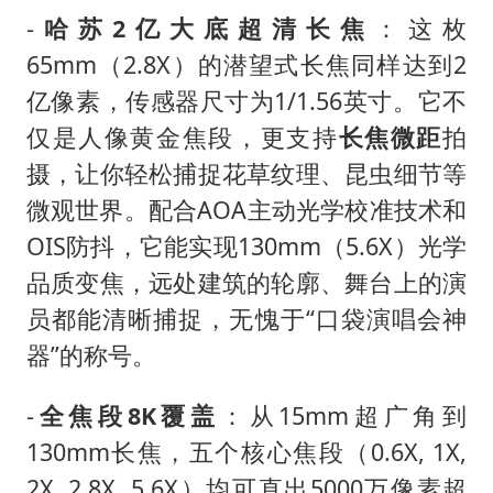
-
哈苏2亿大底超清长焦
：这枚
65mm（2.8X）的潜望式长焦同样达到2
亿像素，传感器尺寸为1/1.56英寸。它不
仅是人像黄金焦段，更支持
长焦微距
拍
摄，让你轻松捕捉花草纹理、昆虫细节等
微观世界。配合AOA主动光学校准技术和
OIS防抖，它能实现130mm（5.6X）光学
品质变焦，远处建筑的轮廓、舞台上的演
员都能清晰捕捉，无愧于“口袋演唱会神
器”的称号。
-
全焦段8K覆盖
：从15mm超广角到
130mm长焦，五个核心焦段（0.6X, 1X,
2X, 2.8X, 5.6X）均可直出5000万像素超