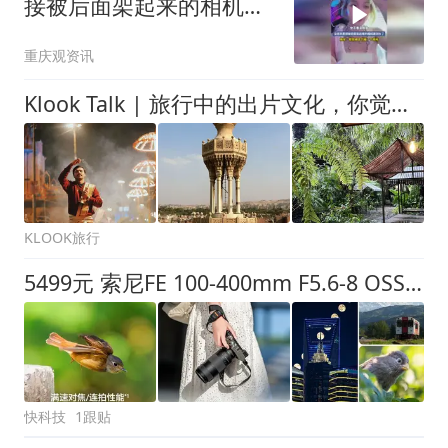
接被后面架起来的相机砸
到头了，网友：感觉被这
重庆观资讯
个砸一下很疼
Klook Talk | 旅行中的出片文化，你觉得是记录还是干扰？
KLOOK旅行
5499元 索尼FE 100-400mm F5.6-8 OSS镜头发布：平民也能打鸟
快科技
1跟贴