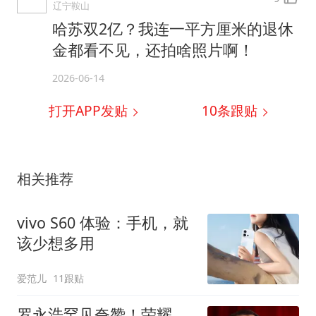
辽宁鞍山
哈苏双2亿？我连一平方厘米的退休
金都看不见，还拍啥照片啊！
2026-06-14
打开APP发贴
10
条跟贴
相关推荐
vivo S60 体验：手机，就
该少想多用
爱范儿
11跟贴
罗永浩罕见夸赞！荣耀