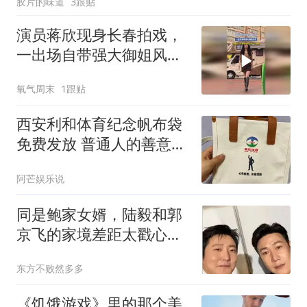
胶片的味道
3跟贴
演员蒋欣现身长春拍戏，
一出场自带强大御姐风
范，拍摄者：这是原相
氧气周末
1跟贴
机，没带一点美颜
西安利和体育纪念帆布袋
免费发放 普通人的善意接
力温暖整个行业
阿芒娱乐说
同是鲍家女婿，陆毅和郭
京飞的家境差距太戳心：
一个飞行员之子，一个工
东方不败然多多
人之子
《饥饿游戏》里的那个美