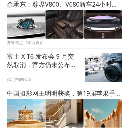
余承东：尊界V800、V680新车24小时大定突破3500台
齐鲁壹点
2.0万跟贴
富士 X-T6 发布会 9 月突
然取消，官方仍未公布新
档期
薛定谔的BUG
中国摄影网王明明获奖，第19届苹果手机摄影大赛（其他组）获奖作品公布