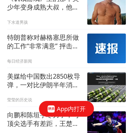
少年变身成熟大叔，他每
天早上五点起床健身！
下水道男孩
特朗普称对赫格塞思所做
的工作“非常满意” 抨击
《华盛顿邮报》报道假新
每日经济新闻
闻是叛国
美媒给中国数出2850枚导
弹，一对比伊朗半年消耗
量，才发现不对劲
莹莹的历史说
App内打开
向鹏和陈垣宇尽力了，与
顶尖选手有差距，王楚钦
参赛夺冠也有悬念