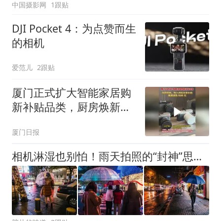
中国摄影网
1跟贴
DJI Pocket 4：为点赞而生
的相机
爱范儿
2跟贴
厦门正式扩大智能家居购
新补贴品类，厨房焕新、
购入相机可享补贴，最高
厦门日报
减免1500 元
相机淋湿也别怕！雨天拍照的“封神”思路，第3个绝了