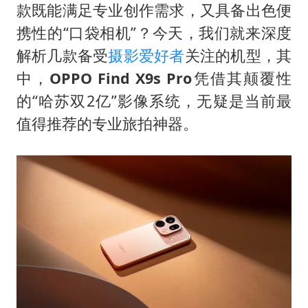
东航：国内客票提前14天免费退改
款既能满足专业创作需求，又具备出色便
国防部：坚决反制任何闹海挑衅图谋
携性的“口袋相机”？今天，我们就来深度
日本试射“战斧”导弹，国防部回应
解析几款备受
摄影爱好者
关注的机型，其
中，
OPPO Find X9s Pro
凭借其颠覆性
胡彦斌韩磊 谁帮谁
的“哈苏双2亿”影像系统，无疑是当前最
胡彦斌获《歌手2026》歌王
值得推荐的专业旅拍神器。
38岁演员求职万岁山NPC成功
夯实基础开新局