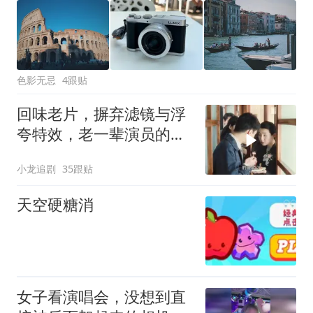
色影无忌
4跟贴
回味老片，摒弃滤镜与浮
夸特效，老一辈演员的表
演才最戳人心
小龙追剧
35跟贴
天空硬糖消
女子看演唱会，没想到直