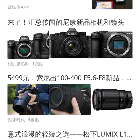
ChinaJoy
钛媒体APP
来了！汇总传闻的尼康新品相机和镜头
相机摄影师
1跟贴
5499元，索尼出100-400 F5.6-F8新品，和尼康28-400的长焦端比如何
数评时代
4跟贴
意式浪漫的轻装之选——松下LUMIX L10意大利游摄体验