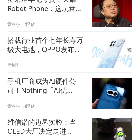
Robot Phone：这玩意儿
真抄不了
雷科技
2跟贴
搭载行业首个七年长寿万
级大电池，OPPO发布新
一代耐用传奇A7 Pro Max
新周刊
手机厂商成为AI硬件公
司！Nothing「AI优
先」、vivo重启AI眼镜
雷科技
3跟贴
维信诺的边界实验：当
OLED大厂决定走进