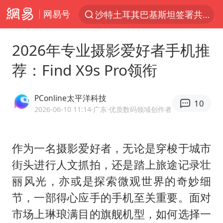
网易号
“电影+”如何激发千亿级消费新活力？
福建省泉州市委书记张毅恭接受纪律审查和监察调查
2026年专业摄影爱好者手机推
台风白海豚已进入24小时警戒线
荐：Find X9s Pro领衔
全球首个长时储能一体化产业园量产
U17国足点球大战淘汰河床晋级决赛
PConline太平洋科技
10
四川宜宾市高县4.9级地震致1人死亡
2026-06-10 11:14
·广东
·优质数码领域创作者
上海：台风白海豚或将带来龙卷风
作为一名摄影爱好者，无论是穿梭于城市
名创优品回应女子吐槽内裤质量差
街头进行人文抓拍，还是踏上旅途记录壮
“今天得有40℃了吧 为啥还不预警”
丽风光，亦或是探索微观世界的奇妙细
中国女篮70-67险胜尼日利亚女篮
节，一部得心应手的手机至关重要。面对
秋天的第一杯奶茶到底有多火
市场上琳琅满目的旗舰机型，如何选择一