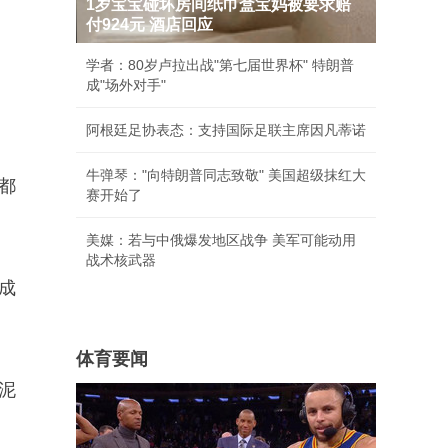
1岁宝宝碰坏房间纸巾盒宝妈被要求赔
付924元 酒店回应
学者：80岁卢拉出战"第七届世界杯" 特朗普
成"场外对手"
阿根廷足协表态：支持国际足联主席因凡蒂诺
牛弹琴："向特朗普同志致敬" 美国超级抹红大
都
赛开始了
美媒：若与中俄爆发地区战争 美军可能动用
战术核武器
成
体育要闻
泥