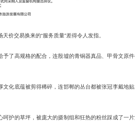
场天价交易换来的“服务质量”差得令人发指。
给予了高规格的配合，连殷墟的青铜器真品、甲骨文原件
厚文化底蕴被剪得稀碎，连邯郸的丛台都被张冠李戴地贴
心呵护的草坪，被庞大的摄制组和狂热的粉丝踩成了一片