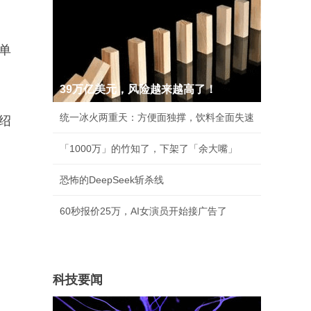
单
39万亿美元，风险越来越高了！
统一冰火两重天：方便面独撑，饮料全面失速
绍
「1000万」的竹知了，下架了「余大嘴」
恐怖的DeepSeek斩杀线
60秒报价25万，AI女演员开始接广告了
科技要闻