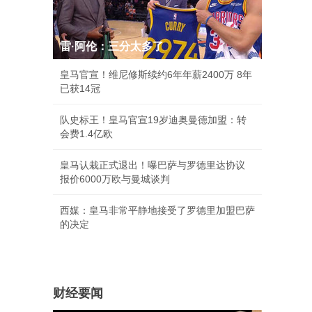
雷·阿伦：三分太多了
皇马官宣！维尼修斯续约6年年薪2400万 8年
已获14冠
队史标王！皇马官宣19岁迪奥曼德加盟：转
会费1.4亿欧
皇马认栽正式退出！曝巴萨与罗德里达协议
报价6000万欧与曼城谈判
西媒：皇马非常平静地接受了罗德里加盟巴萨
的决定
财经要闻