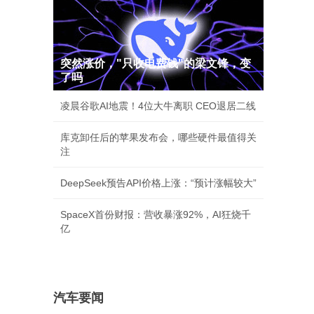
突然涨价，"只收电费钱"的梁文锋，变
了吗
凌晨谷歌AI地震！4位大牛离职 CEO退居二线
库克卸任后的苹果发布会，哪些硬件最值得关
注
DeepSeek预告API价格上涨：“预计涨幅较大”
SpaceX首份财报：营收暴涨92%，AI狂烧千
亿
汽车要闻