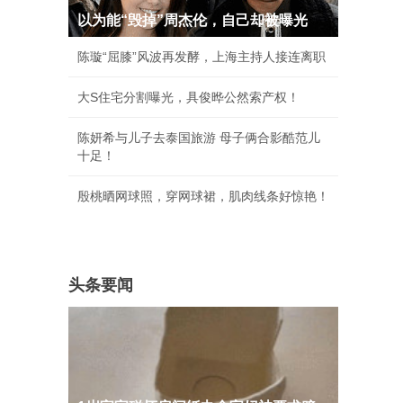
以为能“毁掉”周杰伦，自己却被曝光
陈璇“屈膝”风波再发酵，上海主持人接连离职
大S住宅分割曝光，具俊晔公然索产权！
陈妍希与儿子去泰国旅游 母子俩合影酷范儿
十足！
殷桃晒网球照，穿网球裙，肌肉线条好惊艳！
头条要闻