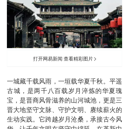
打开网易新闻 查看精彩图片
一城藏千载风雨，一垣载华夏千秋。平遥
古城，是两千八百载岁月淬炼的华夏瑰
宝，是晋商风骨滋养的山河城池，更是三
晋大地坚守文脉、守护文明、赓续薪火的
生动实践。它跨越岁月沧桑，承接古今风
华，让千年文明在坚守中绵延，在革新中