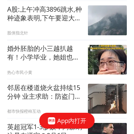
A股:上午冲高3896跳水,种
种迹象表明,下午要迎大级
别震荡调整吗?
股侠指北针
婚外胚胎的小三越扒越
有！小学毕业，她姐也傍
大款，父母引以为傲
热心市民小黄
邻居在楼道烧火盆持续15
分钟 业主求助：防盗门都
烫手
都市快报橙柿互动
App内打开
英超冠军1-3惨败，阿森纳