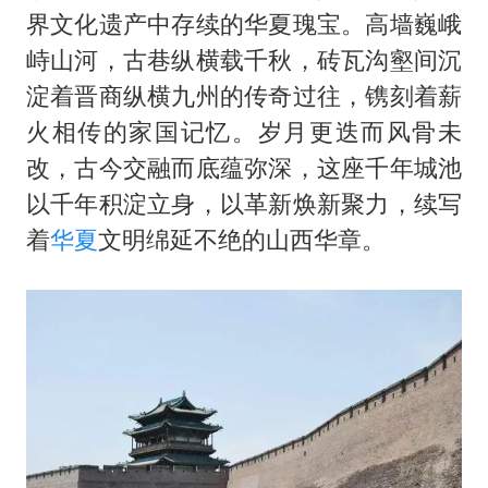
乘客脱鞋散发异味 司机提醒反被怼
界文化遗产中存续的华夏瑰宝。高墙巍峨
日本籍女网红在韩直播时自杀身亡
峙山河，古巷纵横载千秋，砖瓦沟壑间沉
香港殿堂级填词人黎彼得因病离世 终年76岁
淀着晋商纵横九州的传奇过往，镌刻着薪
弹药库存告急 美军补货难
火相传的家国记忆。岁月更迭而风骨未
改，古今交融而底蕴弥深，这座千年城池
总书记关心百姓身边这些民生大事
以千年积淀立身，以革新焕新聚力，续写
着
华夏
文明绵延不绝的山西华章。