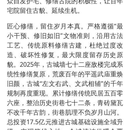
众自发护宅、修缮古院的积极性，让百年
宅院留住古貌、延续生机。
匠心修缮，留住岁月本真。严格遵循“最
小干预、修旧如旧”文物准则，沿用古法
工艺、传统原料修缮古建，杜绝过度改
造、破坏性修复，最大限度留存历史原
貌。2025年，古城墙七十二座敌楼完成系
统性修缮复原，荒废百年的平遥武庙重焕
旧颜，古城“左文右武、文武相辅”的千年
规制再度重现。累计修缮传统民居五百零
六座，整治历史街巷七十二条，青砖黛瓦
不改千年古韵，街巷肌理不负岁月山河。
总投资17.5亿元推进古城基础设施全域升