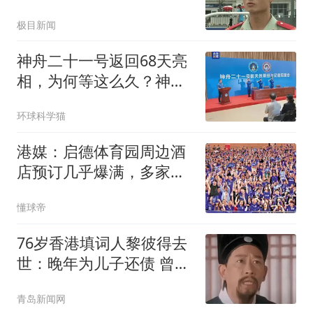
极目新闻
神舟二十一号返回68天亮
相，为何等这么久？神二
十三1人在轨飞1年
环球科学猫
港媒：启德体育园周边酒
店预订几乎爆满，多家球
衣店销量暴涨
懂球帝
76岁香港填词人黎彼得去
世：晚年为儿子还债 曾想
征婚
青岛新闻网