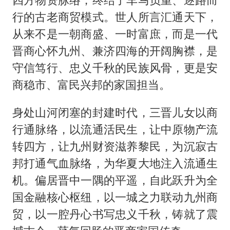
行的古老商贸模式。世人所言汇通天下，
从来不是一朝商盛、一时富庶，而是一代
晋商心怀九州、兼济四海的开阔胸襟，是
守信笃行、忠义千秋的民族风骨，更是安
商稳市、富民兴邦的家国担当。
身处山河闭塞的封建时代，三晋儿女以商
行通脉络，以流通活民生，让中原物产流
转四方，让九州财资滋养黎民，为沉寂古
邦打通气血脉络，为华夏大地注入流通生
机。偏居晋中一隅的平遥，自此跃升为全
国金融核心枢纽，以一城之力联动九州商
贸，以一腔丹心书写忠义千秋，铸就了震