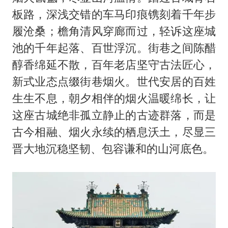
板路，深浅交错的车马印痕镌刻着千年步
履沧桑；檐角清风穿廊而过，轻诉这座城
池的千年起落、百世浮沉。街巷之间陈醋
醇香绵延不散，百年老店坚守古法匠心，
新式业态点缀街巷烟火。世代安居的百姓
生生不息，朝夕相伴的烟火温暖绵长，让
这座古城绝非孤立静止的古迹群落，而是
古今相融、烟火永续的栖息沃土，尽显三
晋大地沉稳坚韧、包容谦和的山河底色。