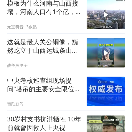
模板为什么河南与山西接
壤，河南人口有1个亿，
山西却只有3000万？
元宝科普
3跟贴
这就是最大关公铜像，巍
然屹立于山西运城条山之
巅！通高80米，
战争黑匣子
中央考核巡查组现场提
问“塔吊的主要安全限位装
置有哪些？”企业安全员转
吉刻新闻
头偷偷用手机查答案……
30岁村支书抗洪牺牲 10年
前就曾因救人上央视