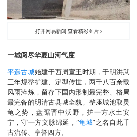
打开网易新闻 查看精彩图片
一城阅尽华夏山河气度
平遥古城
始建于西周宣王时期，于明洪武
三年规整扩建、定型传世，两千八百余载
风雨淬炼，留存下国内形制最完整、格局
最完备的明清古县城全貌。整座城池取灵
龟之势，盘踞晋中沃野，护一方水土安
宁，守一方文脉绵延，“
龟城
”之名自此千
古流传、享誉四方。