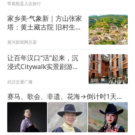
带着瓶盖儿去旅行
家乡美·气象新｜方山张家
塔：黄土藏古院 旧村生新
光
黄河新闻网吕梁
让百年汉口“活”起来，沉
浸式Citywalk实景剧游
《梦回汉口1927》正式启
武汉交通广播
幕
赛马、歌会、非遗、花海→倒计时1天！四川最北端4526米，石渠帐篷季拥抱15℃的夏天