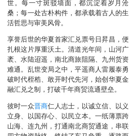
世。每一寸斑驳墙面，都沉淀着岁月沧
桑；每一处古朴构件，都承载着古人的生
活哲思与审美风骨。
享誉后世的华夏首家汇兑票号日昇昌，便
扎根这片厚重沃土。清道光年间，山河广
袤、水陆迢遥，南北商旅阻隔、九州货资
难通。乱世变局之中，平遥商人雷履泰勇
破时代桎梏、敢开时代先河，始创华夏金
融汇兑之制，打破千年商贸流通壁垒。
彼时一众
晋商
仁人志士，以诚立信、以义
立身、以国存心、以民立本。一纸薄票跨
山海、连九州，打通南北商贸通途，串联
四方物资脉络，终结了车马负重、逐路而