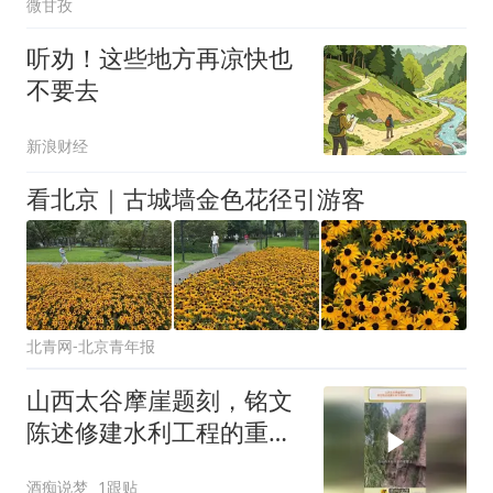
微甘孜
听劝！这些地方再凉快也
不要去
新浪财经
看北京｜古城墙金色花径引游客
北青网-北京青年报
山西太谷摩崖题刻，铭文
陈述修建水利工程的重要
性
酒痴说梦
1跟贴