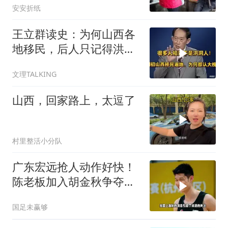
安安折纸
王立群读史：为何山西各
地移民，后人只记得洪洞
大槐树
文理TALKING
山西，回家路上，太逗了
村里整活小分队
广东宏远抢人动作好快！
陈老板加入胡金秋争夺
战，上海山西已出局
国足未赢够