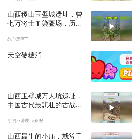
山西稷山玉璧城遗址，曾
七万将士血染疆场，历经
千年沧桑
战争黑匣子
天空硬糖消
山西玉壁城万人坑遗址，
中国古代最悲壮的古战
场！
小明不讲理
2跟贴
山西最牛的小庙，就算千