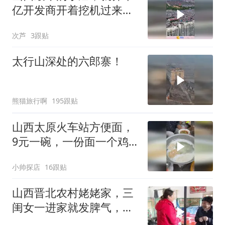
亿开发商开着挖机过来也
只能掉头走！
次芦
3跟贴
太行山深处的六郎寨！
熊猫旅行啊
195跟贴
山西太原火车站方便面，
9元一碗，一份面一个鸡
蛋，还挺好吃
小帅探店
16跟贴
山西晋北农村姥姥家，三
闺女一进家就发脾气，听
听她说了些啥