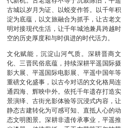
代新机。古老遗存不等于沉寂陈旧，平遥
古城以岁月为证、以蜕变作答。以千年积
淀为底蕴，以文旅融合为抓手，让古老文
明对接现代生活，让千年城池兼具跨越时
空的历史厚度和与时俱进的时代活力。
文化赋能，沉淀山河气质。深耕晋商文
化、三晋民俗底蕴，持续深耕平遥国际摄
影大展、平遥国际电影展、平遥中国年等
重磅文化盛事，以古今对话的文化格局连
通四海、辉映中外。依托千年遗存打造实
景演绎、古街光影体验等沉浸式内容，让
静态古建转化为可感可知、直抵人心的动
态文明图景。深耕非遗传承事业，平遥推