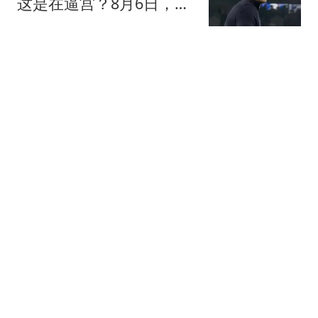
这是在逼宫？8月6日，一
场本该用来磨合阵容的友
带你逛体坛
谊赛，硬生生踢出了“公开
处刑”的味道
257名议员彻底赢了！菲
最高法院连夜废掉上诉，
萨拉惨败
王姐懒人家常菜
豪掷1.16亿英镑！曼联计
划打包挖角纽卡双星补强
阵容
夜白侃球
牛弹琴：俄乌双方彻底杀
红眼 俄官员光天化日下被
暗杀
现代快报