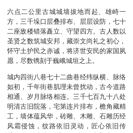
六点二公里古城城墙拔地而起、雄峙一
方，三千垛口层叠排布、层层设防，七十
二座敌楼错落矗立、守望四方。古人数以
圣贤之数筑城安邦，藏崇文尚礼之初心，
怀守土护民之赤诚，将济世安民的家国夙
愿，尽数镌刻于巍峨城垣之上。
城内四街八巷七十二曲巷经纬纵横、脉络
如初，千年街巷肌理未曾扰动，古今道路
相通、岁月脉络相连。三千七百九十八处
明清古旧院落，宅第连片排布，檐角藏精
工，墙体蕴风华，砖雕、木雕、石雕历经
风霜侵蚀，纹路依旧灵动，匠心依旧传