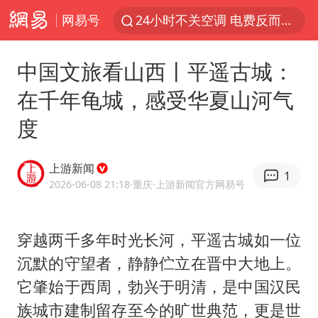
网易号
维持强台风级！白海豚直奔华东沿海
美国退回1000亿美元关税
中国文旅看山西丨平遥古城：
38岁山东财大教授刘海明逝世
在千年龟城，感受华夏山河气
顾客结账把钱扔地上 服务员霸气扔回
度
李亚鹏向地铁吐血女孩捐99999元
河南试行周五下午弹性离岗
上游新闻
1
“天津之眼”摩天轮附近2人落水
2026-06-08 21:18
·重庆
·上游新闻官方网易号
沙特否认与胡塞武装举行会谈
“银行午休1.5小时”留个窗口行不行
穿越两千多年时光长河，平遥古城如一位
沉默的守望者，静静伫立在晋中大地上。
如何把百年大党建设得更加坚强有力
它肇始于西周，勃兴于明清，是中国汉民
41岁女子为鼓励女儿考上985研究生
族城市建制留存至今的旷世典范，更是世