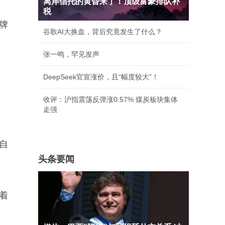
离岸信托的黄昏来了！顶级富豪排队补
税
牌
谷歌AI大换血，背后究竟发生了什么？
张一鸣，罕见发声
DeepSeek官宣涨价，且“幅度较大”！
收评：沪指震荡反弹涨0.57% 煤炭板块集体
走强
自
头条要闻
着