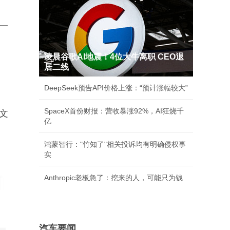
一
凌晨谷歌AI地震！4位大牛离职 CEO退
居二线
DeepSeek预告API价格上涨：“预计涨幅较大”
SpaceX首份财报：营收暴涨92%，AI狂烧千
英文
亿
鸿蒙智行："竹知了"相关投诉均有明确侵权事
实
Anthropic老板急了：挖来的人，可能只为钱
汽车要闻