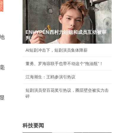
ENHYPEN西村力站姐和成员互动被审
地
判
AI短剧冲击下，短剧演员集体降薪
董勇、罗海琼联手也带不动这个“拖油瓶”！
毫
江海潮生：王鸥参演引热议
短剧演员登百花奖引热议，圈层壁垒被实力击
碎
显
科技要闻