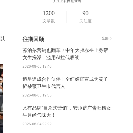
关注互联网创业者
1200
90
！
文章数
关注度
以
往期回顾
全部
苏泊尔营销也翻车？中年大叔赤裸上身帮
女生搓澡，滥用AI拉低底线
2026-08-05 19:40
追星追成合作伙伴！全红婵官宣成为黄子
韬朵薇卫生巾代言人
2026-08-05 19:36
又有品牌“自杀式营销”，安睡裤广告吐槽女
生月经气味大！
2026-08-04 22:22