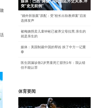
媒体：巴西"降级"与阿根廷外交关系 冲
突"史无前例"
做
"婚外胚胎案"原配：受"校长出轨教师案"启发
选择发声
被梅姨拐卖儿童钟彬已被养父母拉黑:亲生的
活
就是亲生的
媒体：美国制裁中国的帮凶 挨了中方一记重
拳
医生因漏诊致2岁男童死亡获刑1年：我认错
但不能认罪
体育要闻