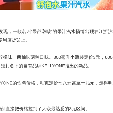
发现，一款名叫“果然啵啵”的果汁汽水悄悄出现在江浙沪
便利店货架上。
檬味、西柚味两种口味。300毫升小瓶装定价3元，600
馥莉名下的自有品牌KELLYONE推出的新品。
LYONE的饮料价格，动辄定价七八元甚至十几元，走得明
居然直接把价格拉到了大众最熟悉的3元区间。