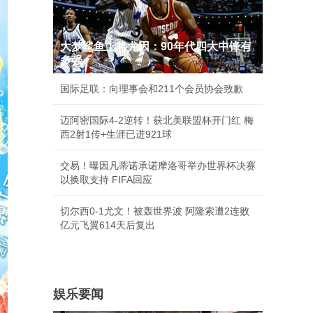
大梦鲨鱼上将尤因：90年代四大中锋有
多强
国际足联：向理事会和211个会员协会致歉
迈阿密国际4-2逆转！获北美联盟杯开门红 梅
西2射1传+生涯已进921球
交易！曝因凡蒂诺承诺摩洛哥举办世界杯决赛
以换取支持 FIFA回应
切尔西0-1尤文！被轰世界波 阿隆索遭2连败
亿元飞翼614天后复出
娱乐要闻