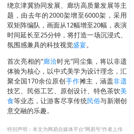
27岁女子成组织卖淫集团主犯被通缉
绕京津冀协同发展、廊坊高质量发展等主
吉林一“温度计大楼”读数爆表
题，由去年的2000架增至6000架，采用
女子利用漏洞0元薅走3000多件家电
双矩阵编队，画面从12幅增至20幅，表演
时间延长至25分钟，将打造一场沉浸式、
24小时不关空调 电费会更低吗
氛围感兼具的科技视觉
盛宴
。
东方甄选被判赔偿江小白30万元
奋进开新局 实干挑大梁
首次亮相的“
廊洽
时光”同尘集，将以非遗
体验为核心，以中式美学为设计理念，汇
聚全国170余位原创
手作
摊主，涵盖
非遗
技艺、民俗工艺、原创设计、特色茶饮
美
食
等业态，让游客尽享传统
民俗
与新潮创
意交融的乐趣。
特别声明：本文为网易自媒体平台“网易号”作者上传