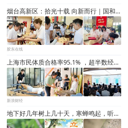
烟台高新区：拾光十载 向新而行｜国和堂十周年打卡活动温情启幕
胶东在线
上海市民体质合格率95.1% ，超半数经常锻炼，但成年人肥胖率上升
新浪财经
地下好几年树上几十天，寒蝉鸣起，听见城市与自然的和解｜新七十二候·立秋