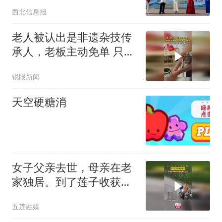
西北信息报
老人被认出是非遗杂技传
承人，老板主动免单 只求
表演一段杂技
锐眼新闻
天空硬糖消
女子父亲去世，母亲在老
家独居。到了莲子收获的
季节，邻里乡亲都自发前
五莲融媒
来帮忙干活