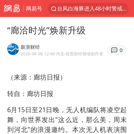
网易号
台风白海豚进入48小时警戒线
中方回应是否在太平洋海底开采稀土
“廊洽时光”焕新升级
台风白海豚影响中国已成定局
佛得角门将亮相智利俱乐部主场
新浪财经
0
U17国足1分钟轰2球
2026-06-08 12:40
·河北
·优质财经领域创作者
五粮液渠道价一箱上涨近百元
（来源：廊坊日报）
宇树科技发行价格150.80元/股
法国将禁止“未经同意的电话营销”
转自：廊坊日报
宇树科技王兴兴身家有望超200亿元
6月15日至21日晚，无人机编队将凌空起
泰国一女公务员妆容引争议 本人回应
舞，向世界发出“这么近，那么美，周末
80后女柜员逆袭成4200亿银行副行长
到河北”的浪漫邀约。本次无人机表演围