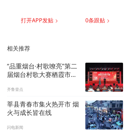
打开APP发贴
0
条跟贴
相关推荐
“品重烟台·村歌嘹亮”第二
届烟台村歌大赛栖霞市决
赛圆满落幕
齐鲁壹点
莘县青春市集火热开市 烟
火与成长皆在线
闪电新闻