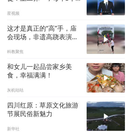
月假期
星视频
这才是真正的“高”手，庙
会现场，非遗高跷表演引
爆全场
科教聚焦
和女儿一起品尝家乡美
食，幸福满满！
灰机咕咕
四川红原：草原文化旅游
节展民俗新魅力
新华社