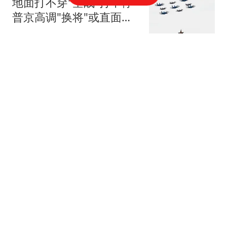
地面打不穿"空战"打不停
普京高调"换将"或直面消
耗战
上观新闻
女子发现漏洞"0元购"3千
台电器 家中堆满快递箱
鲁中晨报
媒体:涉台问题麦考尔与鲁
比奥表态分化 谁能代表华
盛顿
环球时报国际
名下"俄罗斯亚马逊"遭乌
军连环轰炸 俄罗斯女首富