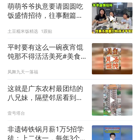
萌萌爷爷执意要请圆圆吃
饭盛情招待，往事翻篇，
都盼孩子好！
土豆糯米饭精选
1跟贴
平时要有这么一碗夜宵馄
饨那不得活活美死#美食#
夜宵#非遗守护
凤舞九天一落福
这就是广东农村最团结的
八兄妹，隔壁邻居看到都
对他们竖起了
壹号塔台
非遗铸铁锅月薪1万5招学
徒：上二休一，每年3个