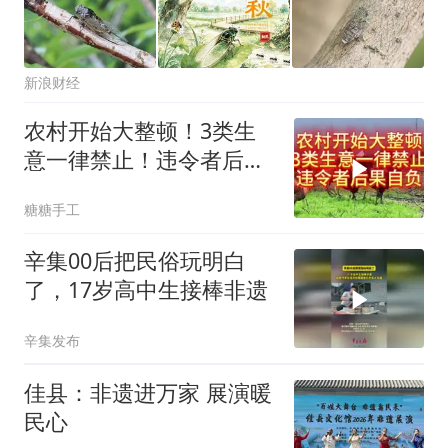
新浪财经
农村开始大整顿！3类生
意一律禁止！违令者后果
自负！
糖糖手工
辛集00后把民俗玩明白
了，17岁高中生接棒非遗
辛集发布
佳县：非遗进万家 展演暖
民心