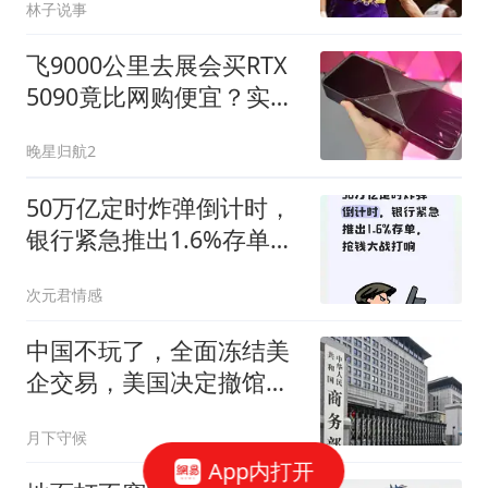
林子说事
飞9000公里去展会买RTX
5090竟比网购便宜？实测
账单惊了
晚星归航2
50万亿定时炸弹倒计时，
银行紧急推出1.6%存单，
抢钱大战打响
次元君情感
中国不玩了，全面冻结美
企交易，美国决定撤馆，
民主党开始甩黑锅
月下守候
App内打开