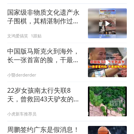
国家级非物质文化遗产永
子围棋，其精湛制作过
程，技艺令人惊叹！
文鸿爱搞笑
1跟贴
中国版马斯克火到海外，
长一张首富的脸，干最接
地气的活！
小暨derderder
22岁女孩南太行失联8
天，曾救回43天驴友的野
马大哥再上山
小虎新车推荐员
周鹏签约广东是假消息！