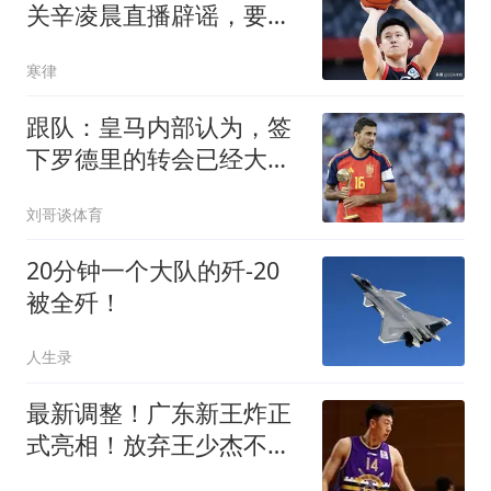
关辛凌晨直播辟谣，要自
媒体拿出证据来
寒律
跟队：皇马内部认为，签
下罗德里的转会已经大概
率没戏了
刘哥谈体育
20分钟一个大队的歼-20
被全歼！
人生录
最新调整！广东新王炸正
式亮相！放弃王少杰不追
胡金秋球队大换血