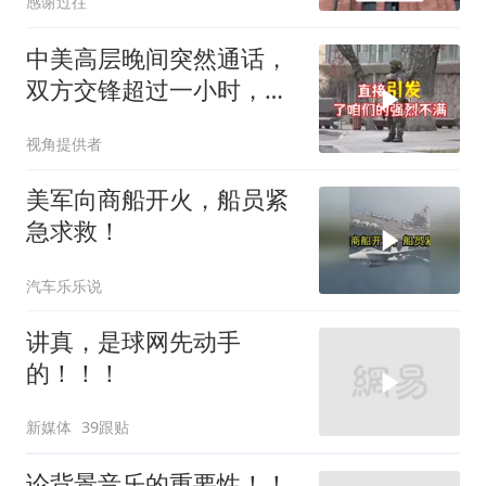
感谢过往
中美高层晚间突然通话，
双方交锋超过一小时，美
方两人轮番发言
视角提供者
美军向商船开火，船员紧
急求救！
汽车乐乐说
讲真，是球网先动手
的！！！
新媒体
39跟贴
论背景音乐的重要性！！