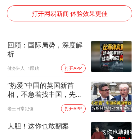
美国退回1000亿美元关税
闪电劈中电线炸出一条火花
打开网易新闻 体验效果更佳
李亚鹏向地铁吐血女孩捐99999元
李嫣近照曝光
回顾：国际局势，深度解
新华社权威快报|我国编制完成新版全月地质图
析
曝张一鸣下死命令：不依赖AI蒸馏技术
健身狂人
1跟贴
打开APP
中国经济展现强大韧性和活力
“热爱”中国的英国新首
相，不急着找中国，先给
特朗普介绍大生意
老王日常犯傻
打开APP
大胆！这你也敢翻案