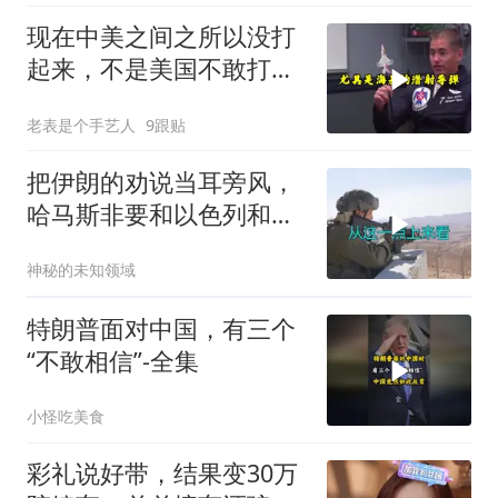
现在中美之间之所以没打
起来，不是美国不敢打或
者没那个能力
老表是个手艺人
9跟贴
把伊朗的劝说当耳旁风，
哈马斯非要和以色列和
解，德黑兰损失重大
神秘的未知领域
特朗普面对中国，有三个
“不敢相信”-全集
小怪吃美食
彩礼说好带，结果变30万