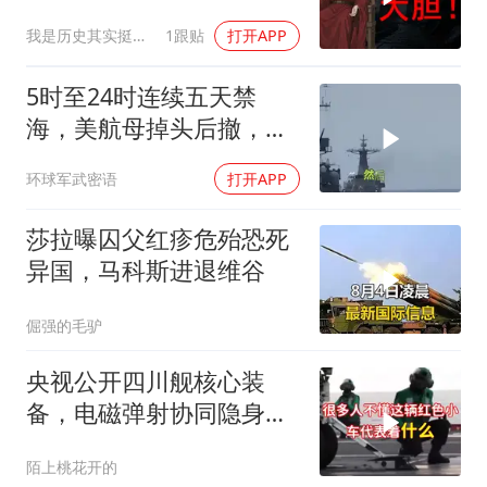
我是历史其实挺有趣
1跟贴
打开APP
5时至24时连续五天禁
海，美航母掉头后撤，黄
岩岛大局已定
环球军武密语
打开APP
莎拉曝囚父红疹危殆恐死
异国，马科斯进退维谷
倔强的毛驴
央视公开四川舰核心装
备，电磁弹射协同隐身无
人机，位居世界前列
陌上桃花开的