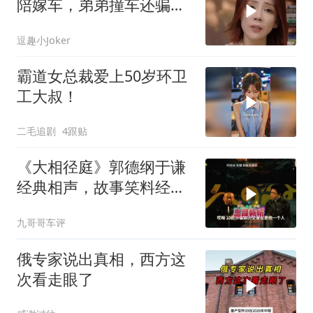
陪嫁车，弟弟撞车还骗男
友给钱，柒姐怒怼
逗趣小Joker
霸道女总裁爱上50岁环卫
工大叔！
二毛追剧
4跟贴
《大相径庭》郭德纲于谦
经典相声，故事笑料经典
不断！
九哥哥车评
俄专家说出真相，西方这
次看走眼了