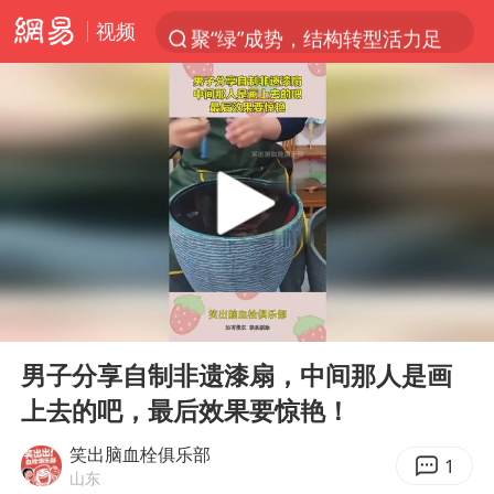
视频
聚“绿”成势，结构转型活力足
80后女柜员获聘4200亿银行副行长
印度暴发金迪普拉病毒
41岁女子为鼓励女儿考上985研究生
郑国霖回应去景区上班被保安拦下
陕西柞水突发泥石流致1死2失联
24小时不关空调 电费反而更低？
00:00
00:10
“梅姨”已是老年人 死刑或适用受限
Play
Ent
full
“事业单位招聘不是人情买卖”
男子分享自制非遗漆扇，中间那人是画
上去的吧，最后效果要惊艳！
杭州一小区17楼玻璃幕墙爆裂
南大数院院长疑辞职信里写不想干了
笑出脑血栓俱乐部
1
山东