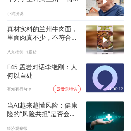
辈子
小狗漫说
真材实料的兰州牛肉面，
里面肉真不少，不符合兰
州的风格！
八九搞笑
1跟贴
E45 孟岩对话李继刚：人
何以自处
00:12
有知有行App
云音乐特供
当AI越来越懂风险：健康
险的“风险共担”是否会被
掏空？
经济观察报