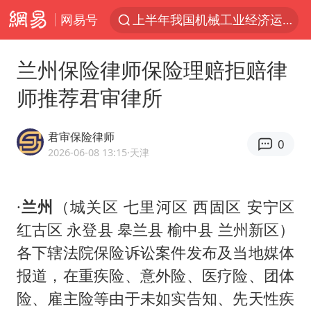
上半年我国机械工业经济运行稳中有进
网易号
国防部回应日本试射“战斧”导弹
泰国枪击案凶手先杀祖父母后行凶
兰州保险律师保险理赔拒赔律
A股三大股指收涨
师推荐君审律所
台风“白海豚”体型变大！环流面积接近13个浙江那么大
君审保险律师
泰国校园枪击案死亡人数升至7人
0
2026-06-08 13:15
·天津
江苏发布台风蓝色预警
宇树科技中一签需缴款7.54万元
·
兰州
（城关区 七里河区 西固区 安宁区
“立秋的第一杯奶茶”又爆单了
红古区 永登县 皋兰县 榆中县 兰州新区）
中国军队坚决反制任何闹海图谋
各下辖法院保险诉讼案件发布及当地媒体
女子开一天一夜空调后二氧化碳中毒
报道，在重疾险、意外险、医疗险、团体
险、雇主险等由于未如实告知、先天性疾
台湾海峡南口北上船舶实施交通管制