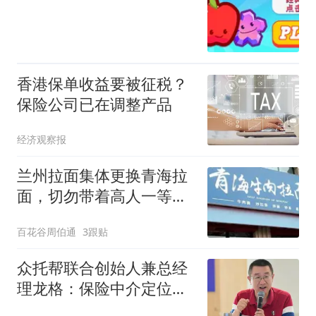
香港保单收益要被征税？
保险公司已在调整产品
经济观察报
兰州拉面集体更换青海拉
面，切勿带着高人一等的
心态卖面
百花谷周伯通
3跟贴
众托帮联合创始人兼总经
理龙格：保险中介定位
于“买方顾问”，合规标准