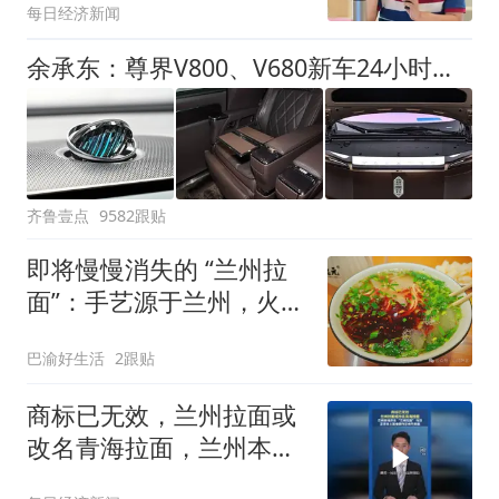
每日经济新闻
应比险企更严
余承东：尊界V800、V680新车24小时大定突破3500台
齐鲁壹点
9582跟贴
即将慢慢消失的 “兰州拉
面”：手艺源于兰州，火遍
全国靠青海
巴渝好生活
2跟贴
商标已无效，兰州拉面或
改名青海拉面，兰州本地
并无“兰州拉面”叫法