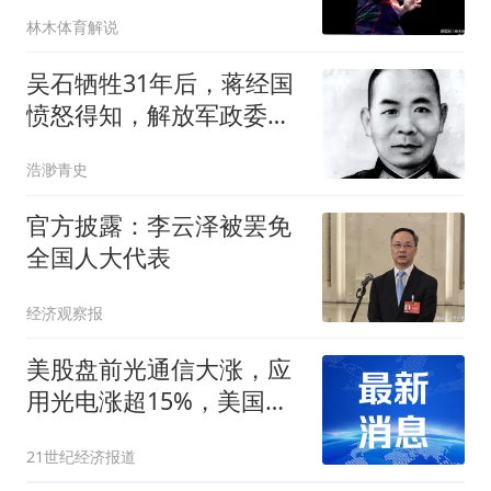
汰，女单与国乒交手
林木体育解说
吴石牺牲31年后，蒋经国
愤怒得知，解放军政委在
他眼皮下潜伏32年
浩渺青史
官方披露：李云泽被罢免
全国人大代表
经济观察报
美股盘前光通信大涨，应
用光电涨超15%，美国今
晚公布重要数据
21世纪经济报道