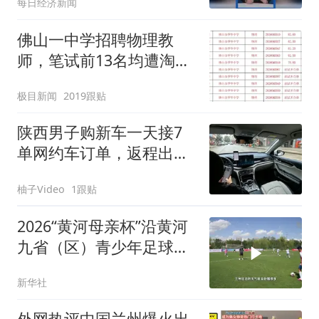
每日经济新闻
佛山一中学招聘物理教
师，笔试前13名均遭淘
汰？教育局：已叫停招
极目新闻
2019跟贴
聘，成立调查组全面核查
陕西男子购新车一天接7
单网约车订单，返程出事
故保险拒赔
柚子Video
1跟贴
2026“黄河母亲杯”沿黄河
九省（区）青少年足球邀
请赛兰州开赛
新华社
外网热评中国兰州爆火出