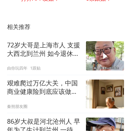
相关推荐
72岁大哥是上海市人 支援
大西北到兰州 如今退休安
享晚
由你玩四年
1跟贴
艰难爬过万亿大关，中国
商业健康险到底应该做什
么？
秦朔朋友圈
86岁大叔是河北沧州人 早
年为了生计到兰州 一待一