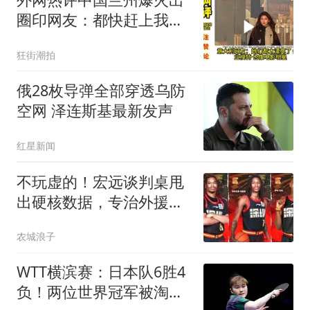
圈印网友：都快赶上我们
孟买发达了
狂街潮拍
俄28枚导弹全部穿透乌防
空网 泽连斯基最新发声
红星新闻
不玩虚的！宏远谈判桌甩
出硬核数据，专治外援名
气溢价
农城浪子
WTT横滨赛：日本队6胜4
负！两位世界冠军被淘