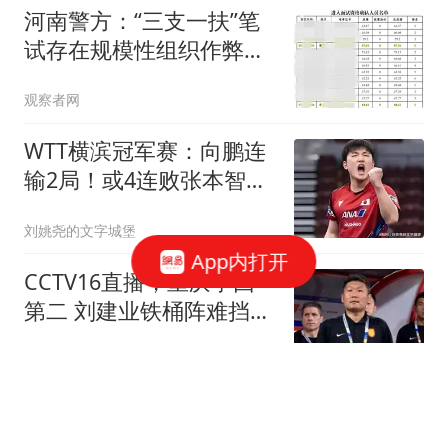
河南警方：“三支一扶”笔
试存在规模性组织作弊，
嫌疑人已抓获
观察者网
WTT横滨冠军赛：向鹏连
输2局！或4连败张本智
和，NO.5横扫冲8强？
刘姚尧的文字城堡
App内打开
CCTV16直播，重庆争回
第二 刘建业铁桶阵难挡海
港进攻 杜月徵配首发
探长影视解说
9级雷暴大风！大到暴
雨！台风“白海豚”逼近，