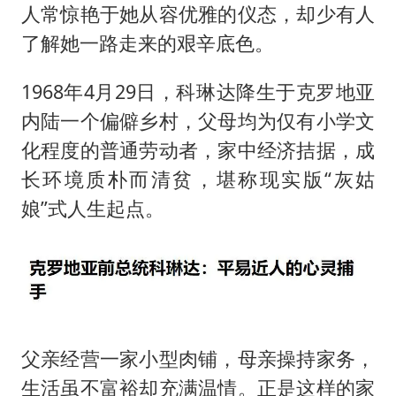
人常惊艳于她从容优雅的仪态，却少有人
了解她一路走来的艰辛底色。
1968年4月29日，科琳达降生于克罗地亚
内陆一个偏僻乡村，父母均为仅有小学文
化程度的普通劳动者，家中经济拮据，成
长环境质朴而清贫，堪称现实版“灰姑
娘”式人生起点。
父亲经营一家小型肉铺，母亲操持家务，
生活虽不富裕却充满温情。正是这样的家