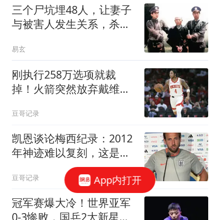
三个尸坑埋48人，让妻子
与被害人发生关系，杀人
狂魔龙治民案始末
易玄
刚执行258万选项就裁
掉！火箭突然放弃戴维森
斯通这笔账算得太准
豆哥记录
凯恩谈论梅西纪录：2012
年神迹难以复刻，这是足
球怪物留下的神迹
豆哥记录
App内打开
冠军赛爆大冷！世界亚军
0-3惨败，国乒2大新星立