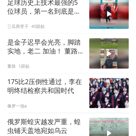
足球历史上技术最强的5
位球员，第一名到底是
谁？
三瓜两枣子
45跟贴
是金子迟早会光亮，脚踏
实地，老二 加油！ 董路
的微博视频
董路
1跟贴
175比2压倒性通过，李在
明终结检察共和国时代
像梦一场a
俄罗斯蝗灾越发严重，蝗
虫铺天盖地宛如乌云