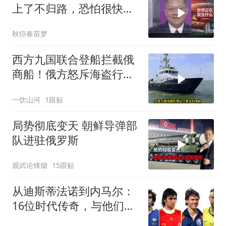
上了不归路，恐怕很快就
会下台
秋狝春苗梦
西方九国联合登船拦截俄
商船！俄方怒斥海盗行
为，深陷双重死局的普京
一饮山河
1跟贴
难道只能认栽？
局势彻底变天 朝鲜导弹部
队进驻俄罗斯
观武论烽烟
15跟贴
从迪斯蒂法诺到内马尔：
16位时代传奇，与他们从
未触及的世界杯