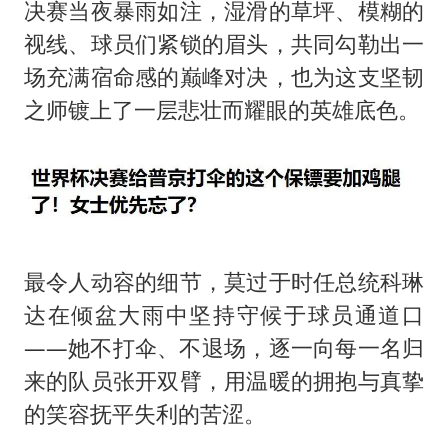
决赛当夜暴雨如注，湿滑的草坪、模糊的
视线、球员们紧锁的眉头，共同勾勒出一
场充满宿命感的巅峰对决，也为这支坚韧
之师镀上了一层悲壮而耀眼的英雄底色。
最令人动容的细节，莫过于时任总统科琳
达在倾盆大雨中坚持守候于球员通道口
——她不打伞、不退场，逐一向每一名归
来的队员张开双臂，用温暖的拥抱与真挚
的笑容抚平失利的苦涩。