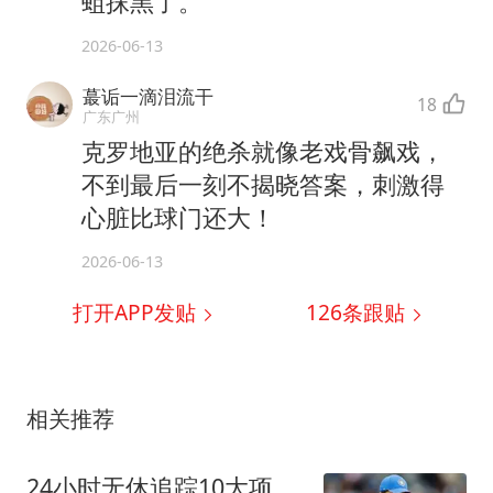
蛆抹黑了。
2026-06-13
蕞诟一滴泪流干
18
广东广州
克罗地亚的绝杀就像老戏骨飙戏，
不到最后一刻不揭晓答案，刺激得
心脏比球门还大！
2026-06-13
打开APP发贴
126
条跟贴
相关推荐
24小时无休追踪10大项