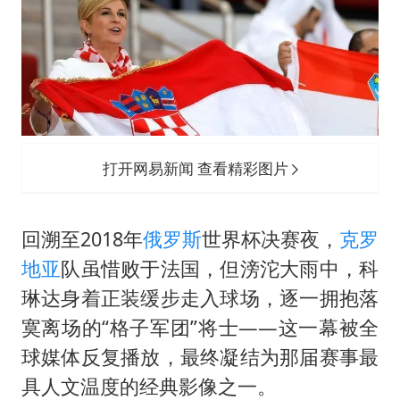
打开网易新闻 查看精彩图片
回溯至2018年
俄罗斯
世界杯决赛夜，
克罗
地亚
队虽惜败于法国，但滂沱大雨中，科
琳达身着正装缓步走入球场，逐一拥抱落
寞离场的“格子军团”将士——这一幕被全
球媒体反复播放，最终凝结为那届赛事最
具人文温度的经典影像之一。