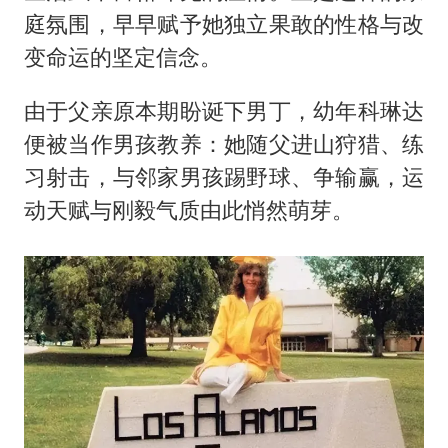
庭氛围，早早赋予她独立果敢的性格与改
变命运的坚定信念。
由于父亲原本期盼诞下男丁，幼年科琳达
便被当作男孩教养：她随父进山狩猎、练
习射击，与邻家男孩踢野球、争输赢，运
动天赋与刚毅气质由此悄然萌芽。