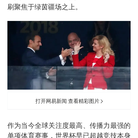
“新疆阿勒泰八月能滑雪”不实
刷聚焦于绿茵疆场之上。
向鹏0-3不敌张本智和
四川宜宾地震网友称睡觉被摇醒
DeepSeek投资宇树科技意味什么
公司“上四休三”但要降薪1000元
东方之约 相约未来
打开网易新闻 查看精彩图片
作为当今全球关注度最高、传播力最强的
单项体育赛事，世界杯早已超越竞技本身