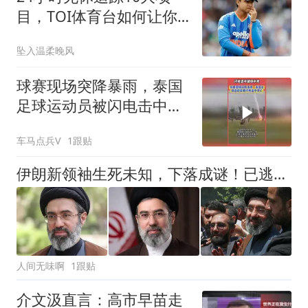
目，TOI体育台如何让你
在评论区聊得更专业？
坠入温柔晚风
球赛现场突降暴雨，泰国
足球运动员被闪电击中身
亡
车马点兵V
1跟贴
伊朗新领袖生死未知，下落成谜！已逃往俄罗斯？俄称人在伊朗
人间无味啊
1跟贴
介文汲直言：高市早苗走