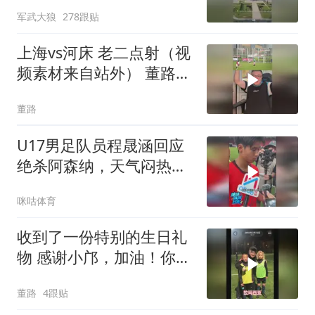
然浓烟滚滚
军武大狼
278跟贴
上海vs河床 老二点射（视
频素材来自站外） 董路的
微博视频
董路
U17男足队员程晟涵回应
绝杀阿森纳，天气闷热不
是借口，队友赵松源太牛
咪咕体育
了
收到了一份特别的生日礼
物 感谢小邝，加油！你是
平台上走出的第一位职业
董路
4跟贴
球员！