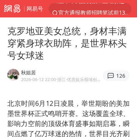
网易号
官方通报教师招聘笔试前13名被淘汰
台风白海豚加强
克罗地亚美女总统，身材丰满
河南撤回“领导带薪错峰休假”通知
穿紧身球衣助阵，是世界杯头
广东雷州通报特教老师招聘违规事件
号女球迷
“立秋的第一杯奶茶”又爆单了
A股三大股指收涨
秋姐居
126
泰国枪击案凶手先杀祖父母后行凶
2026-06-12 22:00
·浙江
·优质娱乐领域创作者
宇树科技中一签需缴款7.54万元
中国军队坚决反制任何闹海图谋
北京时间6月12日凌晨，举世期盼的美加
墨世界杯正式鸣哨开赛。这场覆盖全球、
方程豹钛9新车申报
影响力空前的顶级体育盛事如期启幕，瞬
台湾海峡南口北上船舶实施交通管制
间点燃了亿万球迷的热情，世界目光齐刷