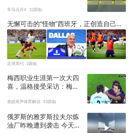
车马点兵V
32跟贴
无懈可击的“怪物”西班牙，正创造自己的时代
足球周刊
2跟贴
梅西职业生涯第一次大四
喜，温格接受采访：梅西
是足球游戏里走出来的球
老皢尾声体育解说
33跟贴
员
俄罗斯的雅罗斯拉夫尔炼
油厂昨晚遭到袭击 今天依