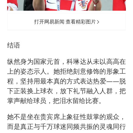
打开网易新闻 查看精彩图片
结语
纵然身为国家元首，科琳达从未以高高在
上的姿态示人。她拒绝刻意修饰的形象工
程，坚持用最本真的方式表达热爱——脱
下正装换上球衣，放下礼节融入人群，把
掌声献给球员，把泪水留给比赛。
她不是坐在贵宾席上象征性鼓掌的观众，
而是真正与千万球迷同频共振的灵魂同行