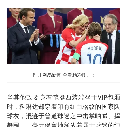
打开网易新闻 查看精彩图片
当其他政要身着笔挺西装端坐于VIP包厢
时，科琳达却穿着印有红白格纹的国家队
球衣，混迹于普通球迷之中击掌呐喊、挥
舞围巾，毫无保留地释放着属于球迷的纯