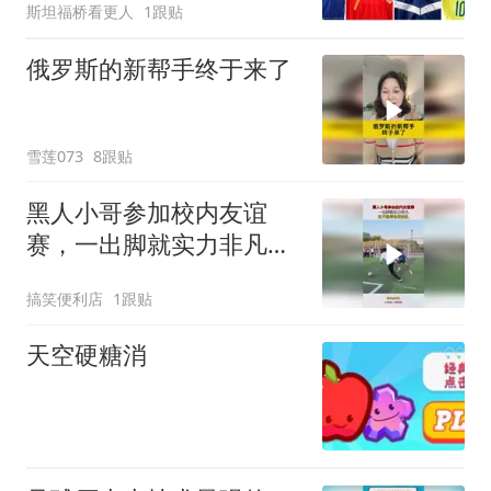
斯坦福桥看更人
1跟贴
俄罗斯的新帮手终于来了
雪莲073
8跟贴
黑人小哥参加校内友谊
赛，一出脚就实力非凡，
这不邀请他进校队！
搞笑便利店
1跟贴
天空硬糖消