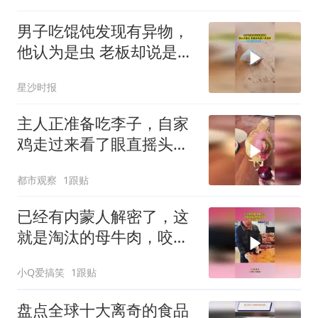
男子吃馄饨发现有异物，
他认为是虫 老板却说是小
皮皮虾，大家对此怎么看
星沙时报
主人正准备吃李子，自家
鸡走过来看了眼直摇头，
网友：我第一次见鸡会摆
都市观察
1跟贴
头的
已经有内蒙人解密了，这
就是淘汰的母牛肉，咬不
动那种！
小Q爱搞笑
1跟贴
盘点全球十大离奇的食品