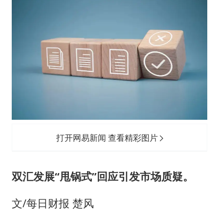
27岁女子成组织卖淫集团主犯被通缉
女子利用漏洞0元薅走3000多件家电
80后女柜员逆袭成4200亿银行副行长
把党建设得更加坚强有力
村民谈“梅姨”：叫的其实是“媒姨”
中国养老床位“三连降”
哪吒汽车南宁工厂设备降价20%拍卖
奋进开新局 实干挑大梁
打开网易新闻 查看精彩图片
双汇发展“甩锅式”回应引发市场质疑。
文/每日财报 楚风