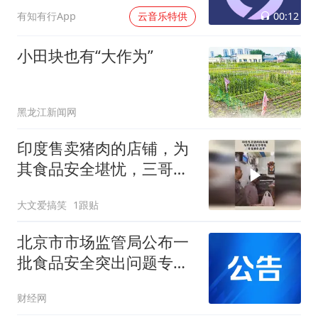
00:12
有知有行App
云音乐特供
小田块也有“大作为”
黑龙江新闻网
印度售卖猪肉的店铺，为
其食品安全堪忧，三哥竟
躺在这里！
大文爱搞笑
1跟贴
北京市市场监管局公布一
批食品安全突出问题专项
整治典型案例——制售假
财经网
劣肉制品典型案例专栏