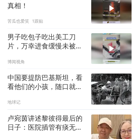
真相！
苦瓜也爱笑
1跟贴
男子吃包子吃出美工刀
片，万幸进食缓慢未被划
伤
博闻视角
中国要提防巴基斯坦，看
看他们的小孩，随口就
说“秦腔穷”
地球记
卢宛茵讲述黎彼得最后的
日子：医院插管有痰无法
说话 经典金句浪子心声源