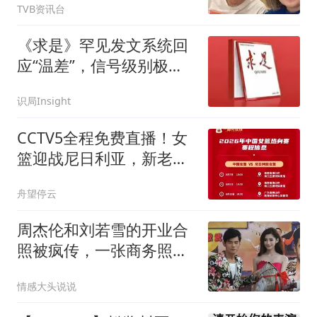
TVB资讯台
自庙街算命先生
《求是》罕见发文系统回
应“温差”，信号级别极
高！
识局Insight
CCTV5全程免费直播！女
篮迎战尼日利亚，新老阵
容迎来大检验
舟望停云
周杰伦和刘若雪的开业合
照被疯传，一张商务照编
出一部狗血剧
情感大头说说