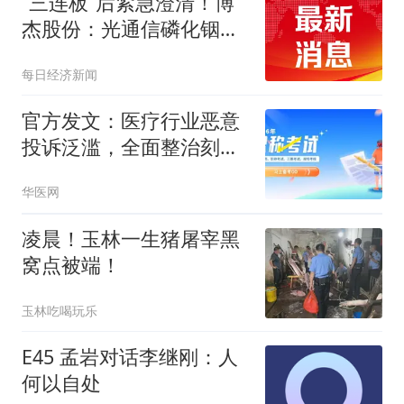
“三连板”后紧急澄清！博
杰股份：光通信磷化铟等
热点业务贡献尚小，一季
每日经济新闻
度业绩扭亏靠AI算力等
官方发文：医疗行业恶意
投诉泛滥，全面整治刻不
容缓！
华医网
凌晨！玉林一生猪屠宰黑
窝点被端！
玉林吃喝玩乐
E45 孟岩对话李继刚：人
何以自处