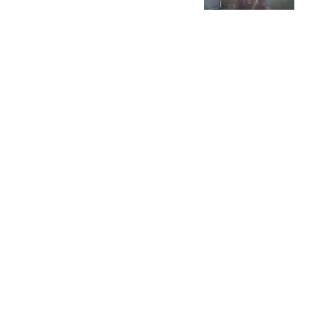
人都知道了
今日搞笑分享
独游南太行失联女孩父母
已经赶到，救援人员称人
感觉是凭空消失。
原广工业
比王钰栋还惊艳！赵松源
现场3细节实属罕见：赶
紧留洋吧
邱泽云
锁定华东：台风白海豚将
登陆浙江或福建，东北山
东酷热达极限即将降温
中国气象爱好者
热搜