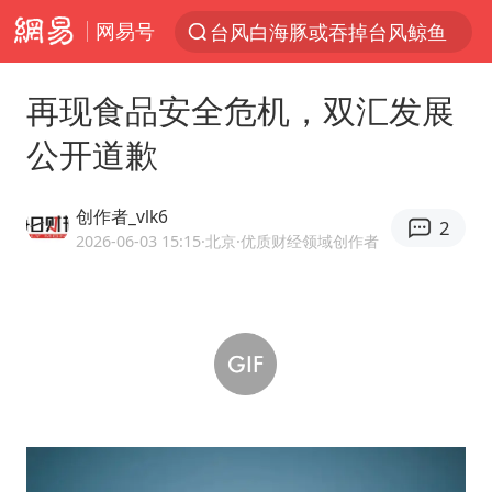
网易号
台风白海豚或吞掉台风鲸鱼
以“新”破局 首发经济点亮城市消费活力
再现食品安全危机，双汇发展
佛得角门将亮相智利俱乐部主场
公开道歉
看守所辅警收受10万获刑1年
宇树科技发行价格150.80元/股
创作者_vlk6
2
宇树科技王兴兴身家有望超200亿元
2026-06-03 15:15
·北京
·优质财经领域创作者
五粮液渠道价一箱上涨近百元
CIA被曝已秘密设立古巴工作组
贵州轮胎子公司获美国退税8136万
U17国足1分钟轰2球
泰国一女公务员妆容引争议 本人回应