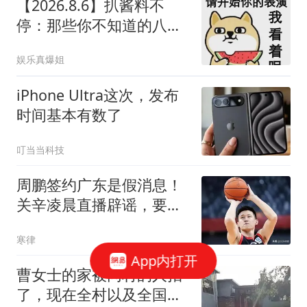
【2026.8.6】扒酱料不
停：那些你不知道的八卦
一二三
娱乐真爆姐
iPhone Ultra这次，发布
时间基本有数了
叮当当科技
周鹏签约广东是假消息！
关辛凌晨直播辟谣，要自
媒体拿出证据来
寒律
App内打开
曹女士的家被同村的人拍
了，现在全村以及全国的