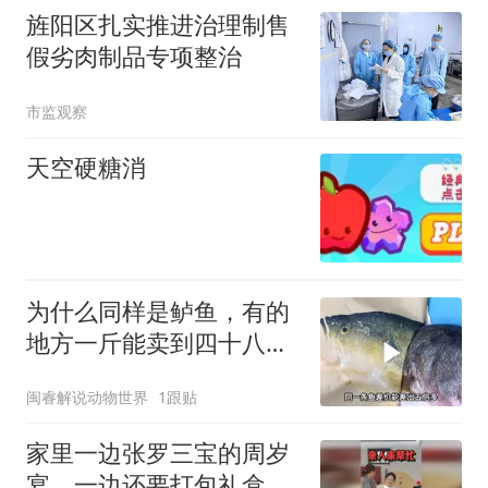
旌阳区扎实推进治理制售
假劣肉制品专项整治
市监观察
天空硬糖消
为什么同样是鲈鱼，有的
地方一斤能卖到四十八，
有的地方几块钱一斤都没
闽睿解说动物世界
1跟贴
人要？
家里一边张罗三宝的周岁
宴，一边还要打包礼盒。