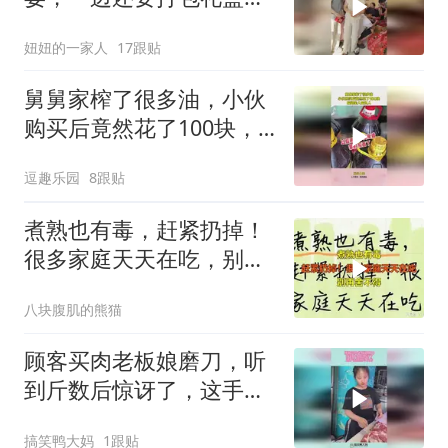
亲朋都主动来帮忙，屋子
妞妞的一家人
17跟贴
里热热闹闹干劲十足。提
前炖上满满一锅鸡肉，感
舅舅家榨了很多油，小伙
谢大家忙前忙后的出
购买后竟然花了100块，
瞬间亲人变仇人
逗趣乐园
8跟贴
煮熟也有毒，赶紧扔掉！
很多家庭天天在吃，别再
舍不得
八块腹肌的熊猫
顾客买肉老板娘磨刀，听
到斤数后惊讶了，这手法
还是可以的！
搞笑鸭大妈
1跟贴