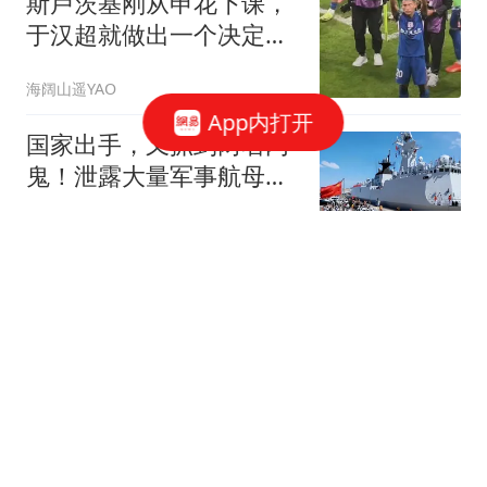
斯卢茨基刚从申花下课，
于汉超就做出一个决定，
亲自去机场送他
海阔山遥YAO
App内打开
国家出手，又抓到两名内
鬼！泄露大量军事航母机
密，身份大有来头
经纬戎韬
30岁村支书抗洪牺牲 10年
前就曾因救人上央视
极目新闻
趁西方还在开会，普京火
速提拔76岁老头！这步棋