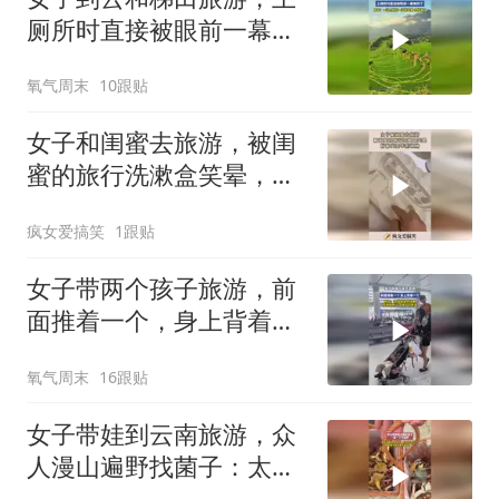
厕所时直接被眼前一幕美
到了，网友：一边上厕所
氧气周末
10跟贴
一边看风景，太优雅了
女子和闺蜜去旅游，被闺
蜜的旅行洗漱盒笑晕，好
朴实无华的收纳！
疯女爱搞笑
1跟贴
女子带两个孩子旅游，前
面推着一个，身上背着一
个，网友：这样做虽然很
氧气周末
16跟贴
累，但有效防止了孩子们
跑丢
女子带娃到云南旅游，众
人漫山遍野找菌子：太好
玩了，下次还来