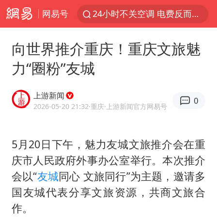
网易号
24小时不关空调 电费反而更低？
店主遭女子“鬼手”换钞
向世界推介重庆！重庆文旅魅
美国退回1000亿美元关税
力“圈粉”友城
38岁山东财大教授刘海明逝世
维持强台风级！白海豚直奔华东沿海
上游新闻
0
河南试行周五下午弹性离岗
2026-05-20 21:32
·重庆
·上游新闻官方网易号
顾客结账把钱扔地上 服务员霸气扔回
5月20日下午，魅力友城文旅推介会在重
日本籍女网红在韩直播时自杀身亡
庆市人民政府外事办公室举行。本次推介
“天津之眼”摩天轮附近2人落水
会以“
友城
同心 文旅同行”为主题，邀请多
银行午休1.5小时 留个窗口行不行
国友城代表分享文旅资源，共商文旅合
41岁女子为鼓励女儿考上985研究生
作。