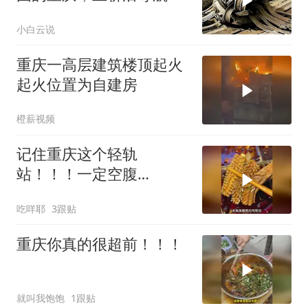
得胡言乱语
小白云说
重庆一高层建筑楼顶起火
起火位置为自建房
橙薪视频
记住重庆这个轻轨
站！！！一定空腹
去！！！
吃咩耶
3跟贴
重庆你真的很超前！！！
就叫我饱饱
1跟贴