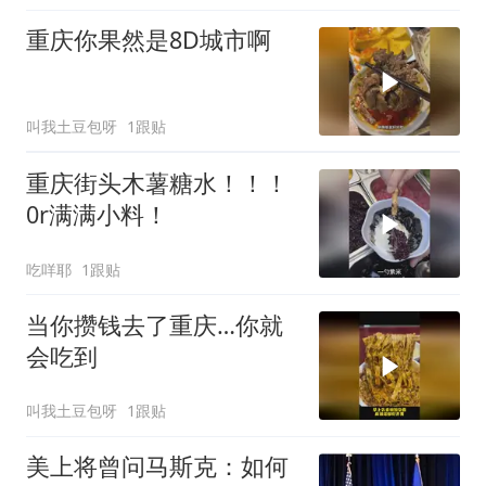
重庆你果然是8D城市啊
叫我土豆包呀
1跟贴
重庆街头木薯糖水！！！
0r满满小料！
吃咩耶
1跟贴
当你攒钱去了重庆…你就
会吃到
叫我土豆包呀
1跟贴
美上将曾问马斯克：如何