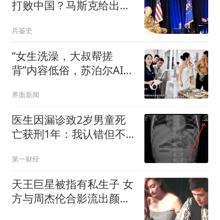
打败中国？马斯克给出答
案，全场鸦雀无声
兵鉴史
“女生洗澡，大叔帮搓
背”内容低俗，苏泊尔AI营
销短视频广告下架
界面新闻
医生因漏诊致2岁男童死
亡获刑1年：我认错但不
能认罪
第一财经
天王巨星被指有私生子 女
方与周杰伦合影流出颜值
超高