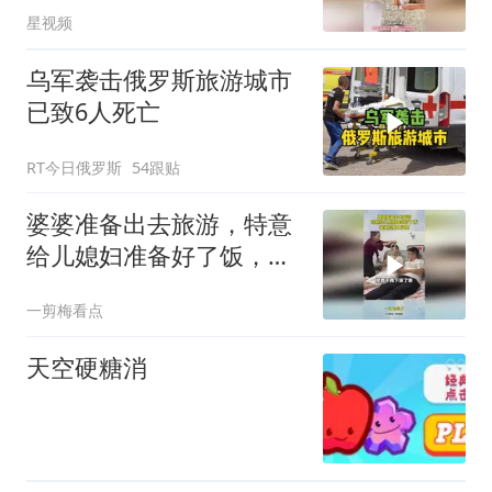
星视频
乌军袭击俄罗斯旅游城市
已致6人死亡
RT今日俄罗斯
54跟贴
婆婆准备出去旅游，特意
给儿媳妇准备好了饭，婆
婆的爱太沉重
一剪梅看点
天空硬糖消