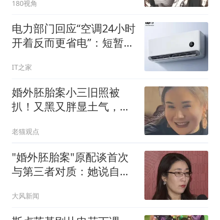
180视角
电力部门回应“空调24小时
开着反而更省电”：短暂外
出可不关闭
IT之家
婚外胚胎案小三旧照被
扒！又黑又胖显土气，老
家给父母买129平房
老猫观点
"婚外胚胎案"原配谈首次
与第三者对质：她说自己
没错
大风新闻