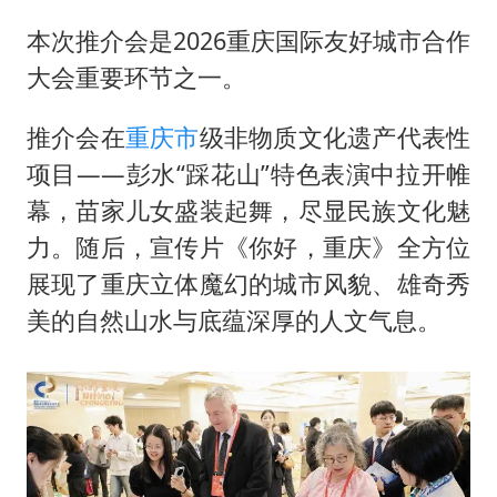
如何把百年大党建设得更加坚强有力
本次推介会是2026重庆国际友好城市合作
香港殿堂级填词人黎彼得因病离世 终年76岁
大会重要环节之一。
弹药库存告急 美军补货难
南太行山失联女孩最后信号不在山林
推介会在
重庆市
级非物质文化遗产代表性
李亚鹏向地铁吐血女孩捐99999元
项目——彭水“踩花山”特色表演中拉开帷
幕，苗家儿女盛装起舞，尽显民族文化魅
总书记关心百姓身边这些民生大事
力。随后，宣传片《你好，重庆》全方位
展现了重庆立体魔幻的城市风貌、雄奇秀
美的自然山水与底蕴深厚的人文气息。