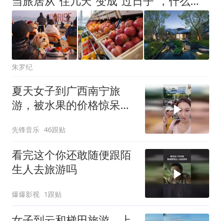
当旅居从“住几天”变成“过日子”，什么样的社区值得长期选择？
朱罗纪
夏天女子到广西南宁旅
游，被水果的价格惊呆
了，网友：真的实现水果
先锋音乐
46跟贴
自由了
看完这个你还敢随便跟陌
生人去旅游吗
爆爆影视
1跟贴
女子到云和梯田旅游，上