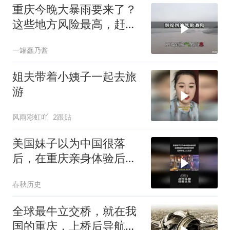
重庆今晚大暴雨要来了？
这些地方风险最高，赶紧
看看你家
一罐蠢乃酱
姐夫带着小姨子一起去旅
游
风雨彩虹吖
2跟贴
美国妹子以为中国很落
后，在重庆亲身体验后，
才发现落后的是自己
春秋历史
（3）
全球最牛立交桥，就在我
国的重庆，上桥后导航都