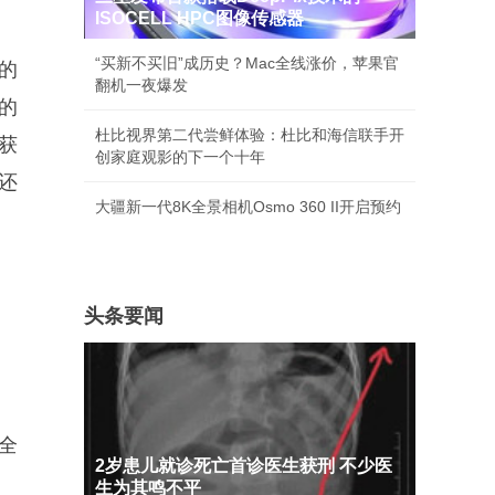
ISOCELL HPC图像传感器
“买新不买旧”成历史？Mac全线涨价，苹果官
正的
翻机一夜爆发
的
杜比视界第二代尝鲜体验：杜比和海信联手开
能获
创家庭观影的下一个十年
还
大疆新一代8K全景相机Osmo 360 II开启预约
头条要闻
全
2岁患儿就诊死亡首诊医生获刑 不少医
生为其鸣不平