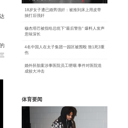
18岁女子遭已婚男强奸：被推到床上用皮带
抽打后强奸
量达
穆杰塔巴被指给总统下"最后警告" 爆料人发声
意味深长
的
4名中国人在太子集团一园区被围殴 致1死3重
伤
三
婚外胚胎案涉事医院员工哽咽:事件对医院造
成较大冲击
体育要闻