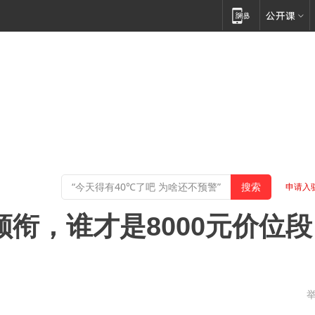
申请入
ltra领衔，谁才是8000元价位段
东