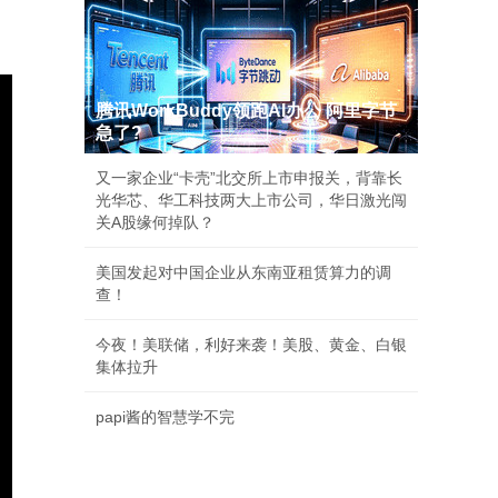
腾讯WorkBuddy领跑AI办公 阿里字节
急了?
又一家企业“卡壳”北交所上市申报关，背靠长
光华芯、华工科技两大上市公司，华日激光闯
关A股缘何掉队？
美国发起对中国企业从东南亚租赁算力的调
查！
今夜！美联储，利好来袭！美股、黄金、白银
集体拉升
papi酱的智慧学不完