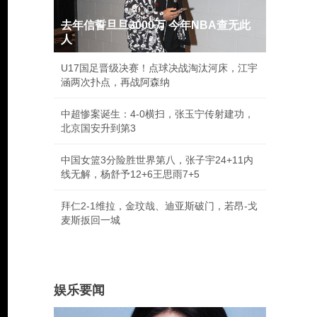
去年信誓旦旦3000万 今年NBA查无此
人
U17国足晋级决赛！点球决战淘汰河床，江宇
涵两次扑点，再战阿森纳
中超惨案诞生：4-0横扫，张玉宁传射建功，
北京国安升到第3
中国女篮3分险胜世界第八，张子宇24+11内
线无解，杨舒予12+6王思雨7+5
拜仁2-1维拉，金玟哉、迪亚斯破门，若昂-戈
麦斯扳回一城
娱乐要闻