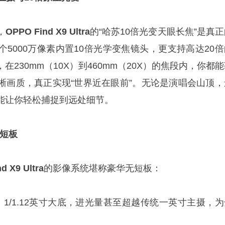
，
OPPO Find X9 Ultra
的“哈苏10倍光变天眼长焦”是真
5000万像素内置10倍光学变焦镜头，更支持高达20倍
230mm（10X）到460mm（20X）的焦段内，你都
晰画质，真正实现“世界近在眼前”。无论是演唱会山顶，
能让你轻松捕捉到远处细节。
无短板
nd X9 Ultra
的影像系统堪称豪华无短板：
：
1/1.12英寸大底，进光量甚至超越传统一英寸主摄，为