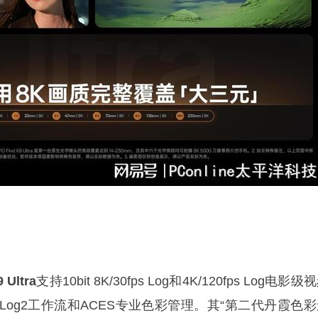
 Ultra
支持10bit 8K/30fps Log和4K/120fps Log电影级
Log2工作流和ACES专业色彩管理。其“第二代丹霞色彩