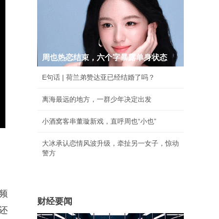
周也热恋结束，六个字暴露单身状态
E句话 | 荷兰弟赞达亚已经结婚了吗？
离海最远的地方，一群少年决定出发
小酒窝客串董璇新戏，直呼周也“小也”
大冰承认恋情风波升级，牵扯另一女子，惊动
警方
视频
财经要闻
还