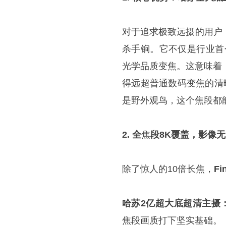
对于追求极致远摄的用户
杀手锏。它不仅是行业首个
光学品质变焦。这意味着，在
得远超普通数码变焦的清
是野外观鸟，这个焦段都
2. 全
焦
段8K覆盖，影像
除了惊人的10倍长焦，
Fi
哈苏2亿超大底超清主摄
焦段画质打下坚实基础。