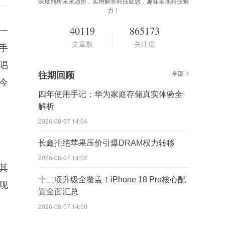
深度剖析未来趋势，实用解答科技疑惑，趣味呈现科技魅
力！
40119
865173
一
文章数
关注度
手
唱
往期回顾
全部
今
四年使用手记：华为家庭存储真实体验全
解析
2026-08-07 14:04
长鑫拒绝苹果压价引爆DRAM权力转移
2026-08-07 14:02
其
十二项升级全覆盖！iPhone 18 Pro核心配
现
置全面汇总
2026-08-07 14:00