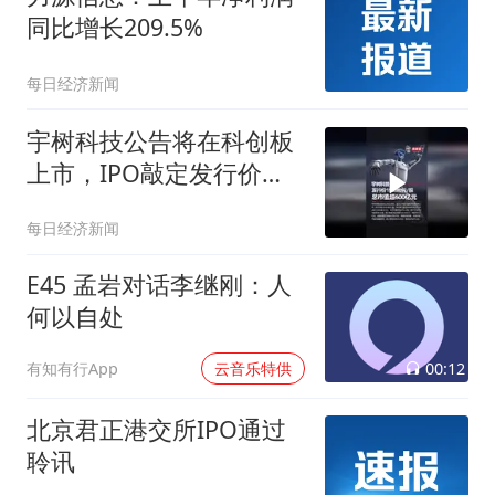
同比增长209.5%
每日经济新闻
宇树科技公告将在科创板
上市，IPO敲定发行价
150.8元/股，对应总市值
每日经济新闻
超600亿元
E45 孟岩对话李继刚：人
何以自处
00:12
有知有行App
云音乐特供
北京君正港交所IPO通过
聆讯