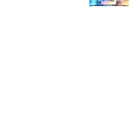
星火Ember
80跟贴
39万亿美元，风险越来越
高了！
米筐投资
595跟贴
官方回应西安国企拖欠工
程款：正督促整改
经理人杂志
49跟贴
统一冰火两重天：方便面
独撑，饮料全面失速
斑马消费
198跟贴
热搜