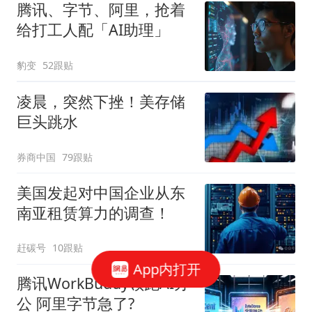
腾讯、字节、阿里，抢着
给打工人配「AI助理」
豹变
52跟贴
凌晨，突然下挫！美存储
巨头跳水
券商中国
79跟贴
美国发起对中国企业从东
南亚租赁算力的调查！
赶碳号
10跟贴
App内打开
腾讯WorkBuddy领跑AI办
公 阿里字节急了?