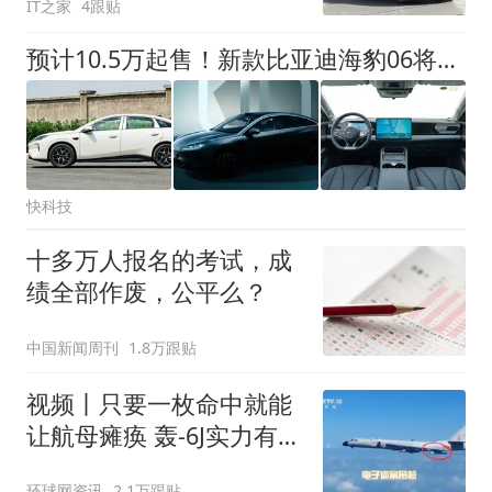
IT之家
4跟贴
预计10.5万起售！新款比亚迪海豹06将于8月11日上市：外观大变
快科技
十多万人报名的考试，成
绩全部作废，公平么？
中国新闻周刊
1.8万跟贴
视频丨只要一枚命中就能
让航母瘫痪 轰-6J实力有多
强？
环球网资讯
2.1万跟贴