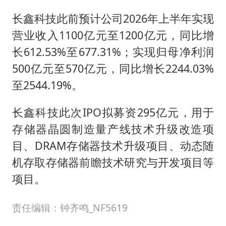
新疆一婚礼线上邀请引热议
长鑫科技此前预计公司2026年上半年实现
世界第1特鲁姆普斯诺克中国赛一轮游
营业收入1100亿元至1200亿元，同比增
《龙餐馆》 冲奖
长612.53%至677.31%；实现归母净利润
国足U17与阿森纳决赛取消 并列冠军
500亿元至570亿元，同比增长2244.03%
以拒绝“和平委员会”的加沙和平计划
至2544.19%。
奋力开创中国式现代化建设新局面
长鑫科技此次IPO拟募资295亿元，用于
存储器晶圆制造量产线技术升级改造项
目、DRAM存储器技术升级项目、动态随
机存取存储器前瞻技术研究与开发项目等
项目。
责任编辑：钟齐鸣_NF5619