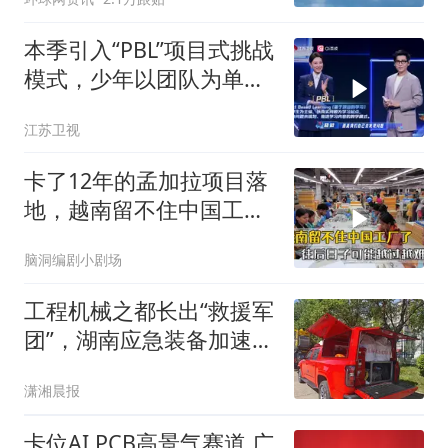
本季引入“PBL”项目式挑战
模式，少年以团队为单
位，围绕真实课题，自主
江苏卫视
探究、分工协作完成项目
任务
卡了12年的孟加拉项目落
地，越南留不住中国工
厂，今年越过越难
脑洞编剧小剧场
工程机械之都长出“救援军
团”，湖南应急装备加速崛
起
潇湘晨报
卡位AI PCB高景气赛道 广