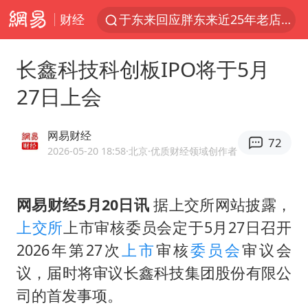
财经
于东来回应胖东来近25年老店年底关闭
俄称边境州遭乌大规模袭击已致13伤
长鑫科技科创板IPO将于5月
《披荆斩棘2026》阵容官宣
27日上会
上海全力守护市民“菜篮子”
独闯南太行的失联女生最后轨迹已确认
网易财经
72
白海豚北上或致京津冀暴雨
2026-05-20 18:58
·北京
·优质财经领域创作者
10余省份将出现强风雨 局地特大暴雨
网易财经5月20日讯
据上交所网站披露，
美将每月供乌爱国者拦截导弹
上交所
上市审核委员会定于5月27日召开
构建更高水平的全民健身公共服务体系
2026年第27次
上市
审核
委员会
审议会
上门女婿出轨女邻居多年被判重婚罪
议，届时将审议长鑫科技集团股份有限公
香港刷新1884年以来最高气温纪录
司的首发事项。