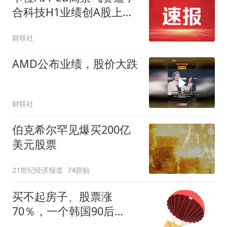
合科技H1业绩创A股上市
以来同期新高
财联社
AMD公布业绩，股价大跌
财联社
伯克希尔罕见爆买200亿
美元股票
21世纪经济报道
74跟贴
买不起房子、股票涨
70％，一个韩国90后
的“突围”