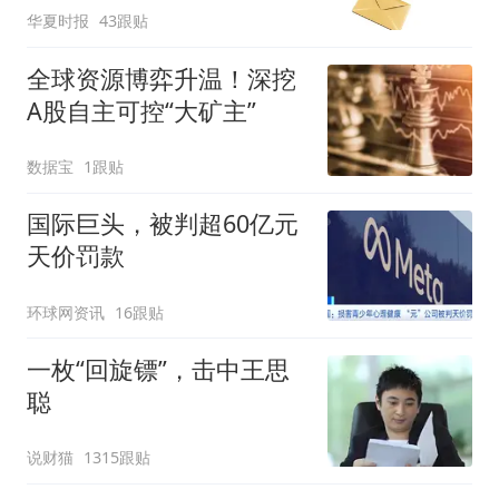
华夏时报
43跟贴
全球资源博弈升温！深挖
A股自主可控“大矿主”
数据宝
1跟贴
国际巨头，被判超60亿元
天价罚款
环球网资讯
16跟贴
一枚“回旋镖”，击中王思
聪
说财猫
1315跟贴