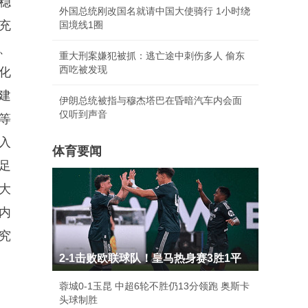
稳
外国总统刚改国名就请中国大使骑行 1小时绕
充
国境线1圈
、
重大刑案嫌犯被抓：逃亡途中刺伤多人 偷东
西吃被发现
化
建
伊朗总统被指与穆杰塔巴在昏暗汽车内会面
仅听到声音
等
入
体育要闻
足
大
内
究
2-1击败欧联球队！皇马热身赛3胜1平
蓉城0-1玉昆 中超6轮不胜仍13分领跑 奥斯卡
头球制胜