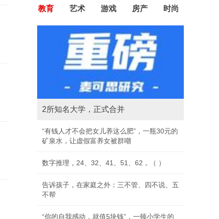
教育
艺术
游戏
房产
时尚
2所知名大学，正式合并
“有钱人才不会把女儿养这么肥”，一瓶30元的
矿泉水，让虚假富养女被群嘲
数字推理，24、32、41、51、62，（ ）
告诉孩子，在家庭之外：三不管、四不说、五
不帮
“你的自我感动，就值5块钱”，一顿小学生的