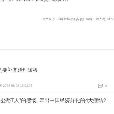
本文来源：国家发展改革委 责任编辑： 钟齐鸣_NF56
是要补齐治理短板
026-08-08 16:03:05
0
跟贴
0
不过浙江人”的感慨, 牵出中国经济分化的4大症结?