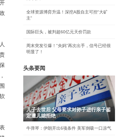
开
全球资源博弈升温！深挖A股自主可控“大矿
政
主”
国际巨头，被判超60亿元天价罚款
人
周末突发引爆！“央妈”再次出手，信号已经很
明显了！
责
保
头条要闻
，
围
软
儿子去世后 父母要求对孙子进行亲子鉴
定遭儿媳拒绝
表
牛弹琴：伊朗开出6项条件 美军倒吸一口凉气