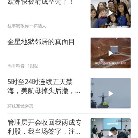
欧洲快被啃成空壳了！
往事我敬你一杯酒人
金星地狱邻居的真面目
冯哥科普
1跟贴
5时至24时连续五天禁
海，美航母掉头后撤，黄
岩岛大局已定
环球军武密语
管理层开会收回我两成专
利股，我当场签字，注销