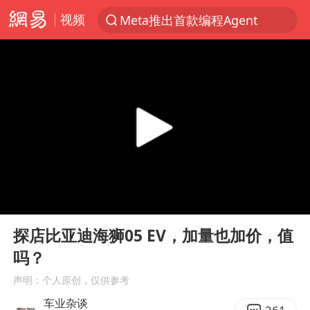
视频
Meta推出首款编程Agent
聚“绿”成势，结构转型活力足
80后女柜员获聘4200亿银行副行长
印度暴发金迪普拉病毒
41岁女子为鼓励女儿考上985研究生
郑国霖回应去景区上班被保安拦下
陕西柞水突发泥石流致1死2失联
00:00
04:20
24小时不关空调 电费反而更低？
Play
Ent
full
“梅姨”已是老年人 死刑或适用受限
探店比亚迪海狮05 EV，加量也加价，值
吗？
“事业单位招聘不是人情买卖”
声明：个人原创，仅供参考
杭州一小区17楼玻璃幕墙爆裂
车业杂谈