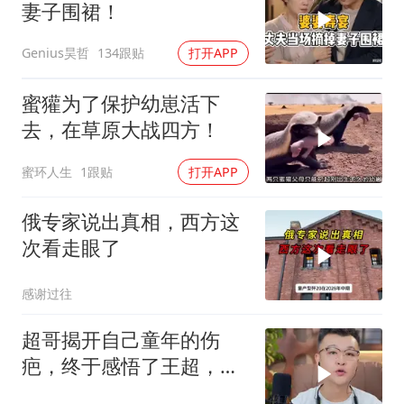
妻子围裙！
Genius昊哲
134跟贴
打开APP
蜜獾为了保护幼崽活下
去，在草原大战四方！
蜜环人生
1跟贴
打开APP
俄专家说出真相，西方这
次看走眼了
感谢过往
超哥揭开自己童年的伤
疤，终于感悟了王超，他
决定接妈妈回来养老