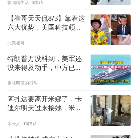
临临唠生活
3跟贴
【崔哥天天侃8/3】靠着这
六大优势，美国科技领军
全世界
北美崔哥
特朗普万没料到，美军还
没来得及动手，中方已经
和胡塞武装谈妥了
趣味萌宠的日常
阿扎达要离开米娜了，卡
迪尔明天过来接她，米娜
放手让女儿离开
水云人
16跟贴