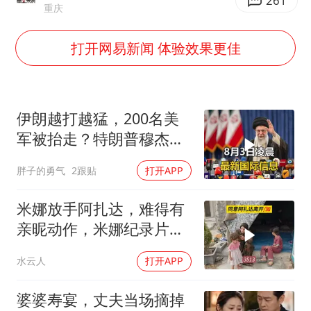
南大数院院长疑辞职信里写不想干了
261
重庆
美国退回1000亿美元关税
打开网易新闻 体验效果更佳
闪电劈中电线炸出一条火花
李亚鹏向地铁吐血女孩捐99999元
李嫣近照曝光
伊朗越打越猛，200名美
新华社权威快报|我国编制完成新版全月地质图
军被抬走？特朗普穆杰塔
巴开始集体明牌
曝张一鸣下死命令：不依赖AI蒸馏技术
胖子的勇气
2跟贴
打开APP
中国经济展现强大韧性和活力
米娜放手阿扎达，难得有
亲昵动作，米娜纪录片
3513
水云人
打开APP
婆婆寿宴，丈夫当场摘掉