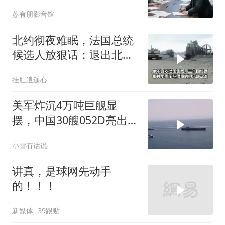
核心技术授权，全员慌了
苏有朋影音馆
北约彻夜难眠，法国总统
候选人放狠话：退出北
约，和中国合作
挂肚逍遥心
美军炸沉4万吨巨舰显
摆，中国30艘052D亮出
10马赫“航母杀手”，西太
小雪有话说
变天了！
讲真，是球网先动手
的！！！
新媒体
39跟贴