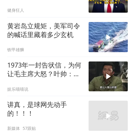
朗普失声了？
健身狂人
黄岩岛立规矩，美军司令
的喊话里藏着多少玄机
铁甲雄狮
1973年一封告状信，为何
让毛主席大怒？叶帅：杀
一儆百！
娱乐喵喵说
讲真，是球网先动手
的！！！
新媒体
57跟贴