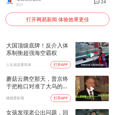
白海豚5次眼壁置换
24
四川
浙江海域将现5到8米巨浪到狂浪
打开网易新闻 体验效果更佳
曝美下令调查弹药库存信息遭泄露事件
日本连续发生两次地震
方桃子代言广告视频已下架
大国顶级底牌！反介入体
构建更高水平的全民健身公共服务体系
系制衡超强海空霸权
人生就是要简单
打开APP
蘑菇云腾空那天，普京终
于把枪口对准了大乌的军
火库
猪猪爱影视
打开APP
女孩发现老公出问题，回