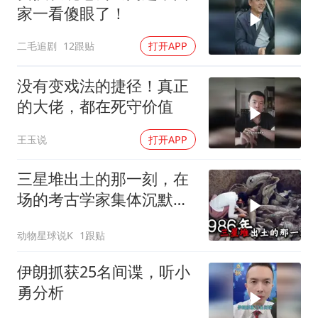
家一看傻眼了！
二毛追剧
12跟贴
打开APP
没有变戏法的捷径！真正
的大佬，都在死守价值
王玉说
打开APP
三星堆出土的那一刻，在
场的考古学家集体沉默
了，颠覆所有人的认知
动物星球说K
1跟贴
伊朗抓获25名间谍，听小
勇分析