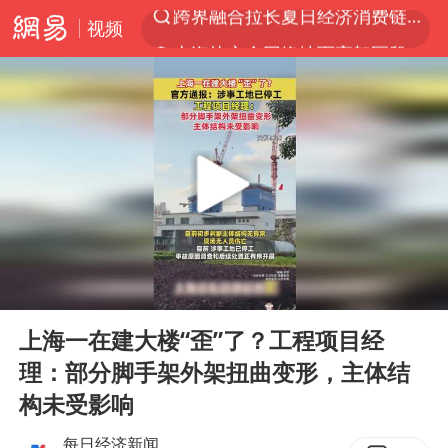
视频
上海轨交全网络地面高架区段限速运行
白海豚逼近浙闽沿海
拜登前列腺癌恶化
上海暴雨红色预警
斯诺克中国公开赛刘宏宇击败霍金斯
2026年7月份居民消费价格同比上涨0.5%
伯克希尔净买入约200亿美元股票
00:00
00:09
“伊斯兰版北约”出现
Play
Ent
full
武契奇会见泽连斯基有何意图
上海一在建大楼“歪”了？工程项目经
理：部分脚手架外架扭曲变形，主体结
上海大部迎大暴雨
构未受影响
台铃电动车仅骑一年就断电趴窝
每日经济新闻