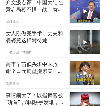
介文汲点评：中国大陆在
黄岩岛将不惜一战，看你
菲律宾怎么做！
健身狂人
女人刚做完手术，丈夫和
婆婆竟这样对待她！
二毛追剧
20跟贴
高市早苗低头求中国救
命？日元崩盘拖累美国下
水！川普也坐不住了
鬼菜生活
事情闹大了！以指挥官被
“斩首”，8国联手发难，特