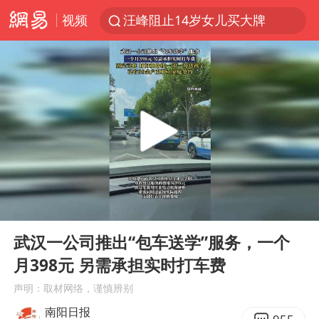
视频
汪峰阻止14岁女儿买大牌
中国女篮热身赛7日将战尼日利亚
朱雨玲晋级WTT横滨冠军赛女单八强
美国将对多晶硅衍生品加征15%关税
泰国校园枪击案死亡人数升至7人
陕西省委书记赶赴柞水县杏坪镇
官方通报教师招聘笔试前13名被淘汰
00:00
00:10
27岁女子组织卖淫集团被悬赏通缉
Play
Ent
full
女孩摆摊卖菌子时收到北大通知书
武汉一公司推出“包车送学”服务，一个
月398元 另需承担实时打车费
改名后的“青海拉面”店
声明：取材网络，谨慎辨别
广岛核爆81周年央视播《奥本海默》
南阳日报