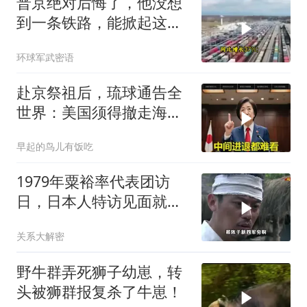
普京绝对后悔了，他没想
到一条铁路，能掀起这么
大的风浪，中亚格局彻底
环球军武密语
改写
赴京祭祖后，琉球通告全
世界：美国须得撤走海马
斯，日本陷入被动
早起的鸟儿有饭吃
1979年粟裕率代表团访
日，日本人特访见面就喊
首长好
关系大解密
野牛群弄死狮子幼崽，转
头被狮群报复杀了牛崽！