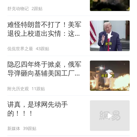
舒克动物记
2跟贴
难怪特朗普不打了！美军
退役上校道出实情：这场
仗美国已经输了
侃侃世界之最
43跟贴
隐忍四年终于掀桌，俄军
导弹砸向基辅美国工厂，
背后这步棋太狠了
附允历史观
11跟贴
讲真，是球网先动手
的！！！
新媒体
39跟贴