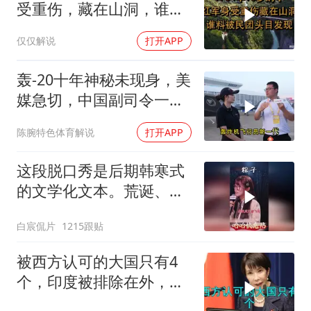
受重伤，藏在山洞，谁料
被民团头目发现
仅仅解说
打开APP
轰-20十年神秘未现身，美
媒急切，中国副司令一句
话平息质疑
陈腕特色体育解说
打开APP
这段脱口秀是后期韩寒式
的文学化文本。荒诞、激
愤又温暖
白宸侃片
1215跟贴
被西方认可的大国只有4
个，印度被排除在外，为
何只能算准大国？