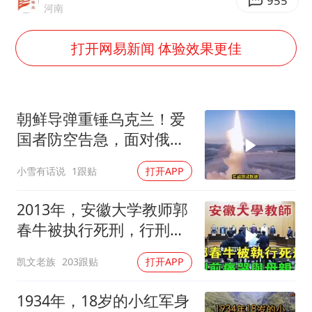
公司“上四休三”但要降薪1000元
955
河南
男子杀人后逃进深山21年活得像野人
打开网易新闻 体验效果更佳
70多岁父亲独自坐车到上海看望女儿
OpenAI为免费用户升级GPT-5.6 Luna
“中国蔬菜之乡”最高温达41.8℃
朝鲜导弹重锤乌克兰！爱
如何把百年大党建设得更加坚强有力？
国者防空告急，面对俄朝
联手，泽连斯基到底有多
小雪有话说
1跟贴
打开APP
绝望？
2013年，安徽大学教师郭
春牛被执行死刑，行刑前
痛哭与母亲告
凯文老族
203跟贴
打开APP
1934年，18岁的小红军身