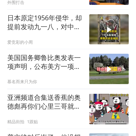
外围打击
日本原定1956年侵华，却
提前发动九一八，对中国
是福是祸？
爱竞彩的小周
美国国务卿鲁比奥发表一
项声明，公布美方一项重
要决定
慕名而来只为你
亚洲频道合集送香蕉的奥
德彪再你们心里三哥就是
这种人吗
精品街拍
1跟贴