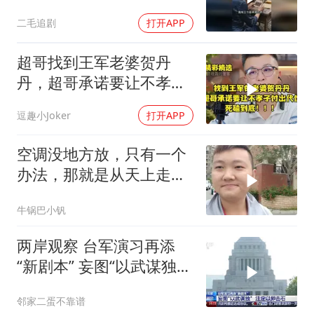
她！
二毛追剧
打开APP
超哥找到王军老婆贺丹
丹，超哥承诺要让不孝子
付出代价，死磕到底
逗趣小Joker
打开APP
空调没地方放，只有一个
办法，那就是从天上走，
老师傅一招拿下
牛锅巴小钒
两岸观察 台军演习再添
“新剧本” 妄图“以武谋独”
注定
邻家二蛋不靠谱