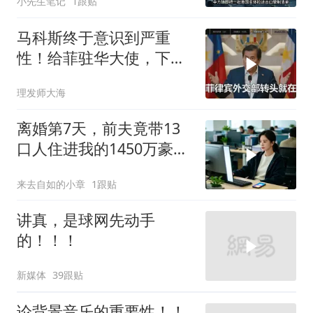
小先生笔记
1跟贴
马科斯终于意识到严重
性！给菲驻华大使，下达
5个必须完成的任务
理发师大海
离婚第7天，前夫竟带13
口人住进我的1450万豪
宅，一开门全傻眼
来去自如的小章
1跟贴
讲真，是球网先动手
的！！！
新媒体
39跟贴
论背景音乐的重要性！！