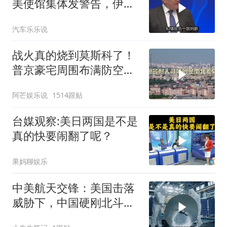
美使馆集体发警告，伊朗
导弹刚袭美军基地
汽车乐乐说
战火真的烧到莫斯科了！
普京豪宅周围布满防空
塔，大战一触即发2
阿芒娱乐说
1514跟贴
台媒观察:美日两国是不是
真的快要闹翻了呢？
果妈聊娱乐
中美航天交锋：美国击落
威胁下，中国硬刚北斗升
级+重复火箭