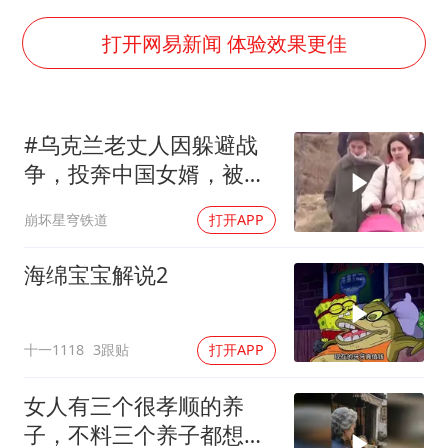
光伏八巨头签署“不低于成本价”倡议
女子被狗舔脚确诊三级暴露 医生回应
打开网易新闻 体验效果更佳
泰国校园枪击事件已致8死30余伤
胡彦斌获《歌手2026》歌王
#乌克兰老丈人因躲避战
宇树王兴兴被问了360多个问题
争，投奔中国女婿，被眼
中医教你一招提升气血
前城市繁荣震惊
崩坏星穹铁道
打开APP
我国外贸延续良好增长态势
夯实基础开新局
海绵宝宝解说2
十一1118
3跟贴
打开APP
女人有三个很孝顺的养
子，不料三个养子都想害