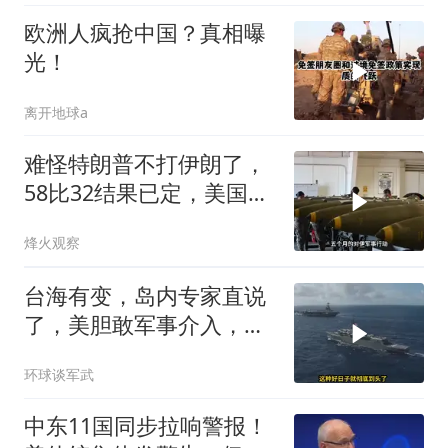
欧洲人疯抢中国？真相曝
光！
离开地球a
难怪特朗普不打伊朗了，
58比32结果已定，美国专
家：一个时代结束
烽火观察
台海有变，岛内专家直说
了，美胆敢军事介入，战
场将推到美家门口
环球谈军武
中东11国同步拉响警报！