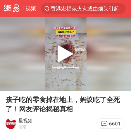
视频
香港宏福苑火灾或由烟头引起
“电影+”如何激发千亿级消费新活力？
云南一地村民过火把节意外灼伤16人
浙江海事局启动Ⅰ级防台应急响应
河南南阳低保户为何背上40万元贷款
泰国初中生饮弹自尽前开了26枪
预计“白海豚”明晚将在浙江舟山到福建福鼎一带沿海登陆
00:00
00:15
用AI造出新病毒意味着什么
Play
Ent
full
今年第二强台风将带来多大影响
孩子吃的零食掉在地上，蚂蚁吃了全死
了！网友评论揭秘真相
美股创4月份以来最大单周涨幅
俄黑客称掌握北约直接参与袭俄证据
星视频
6601
湖南