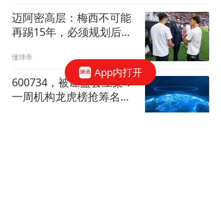
迈阿密高层：梅西不可能
再踢15年，必须规划后梅
西时代
懂球帝
App内打开
600734，被证监会立案！
一周机构龙虎榜抢筹名单
出炉
数据宝
向鹏惨败张本，国乒男队
4人仅剩1人，蒯曼下一轮
对手确定
老牛体育解说
早田希娜：对蒯曼制定了