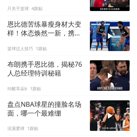
只关于篮球
4跟贴
恩比德苦练暴瘦身材大变
样！体态焕然一新，携手
詹姆斯剑指总冠军
篮球过人技巧
1跟贴
布朗携手恩比德，揭秘76
人总经理特训秘籍
叫醒耳朵b
1跟贴
盘点NBA球星的撞脸名场
面，哪一个最难绷
浣溪爱球
1跟贴