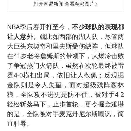
打开网易新闻 查看精彩图片
NBA季后赛开打至今，
不少球队的表现都
让人意外。
就比如西部的湖人队，尽管两
大巨头东契奇和里夫斯受伤缺阵，但球队
在41岁老将詹姆斯的带领下，大爆冷击败
了争冠热门火箭队，虽然在次轮最终被雷
霆4-0横扫出局，依旧让人敬佩；反观掘
金队则是令人失望，面对超级残阵森林
狼，全队攻不进更是防不住，被对手4-2
轻松斩落马下，止步首轮，更令掘金难堪
的是，全队被对手麦克丹尼尔斯嘲讽，简
直耻辱。