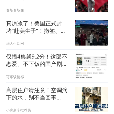
关键先生？
赛场名场面
真凉凉了！美国正式封
堵“赴美生子”！撤签、终
身禁入，连孩子美国籍都
华人生活网
要动！您支持吗？
仅播4集就9.2分！这部不
恋爱、不下饭的国产剧，
让我熬到凌晨三点
可乐谈情感
高层住户请注意！空调滴
下的水，别不当回事
儿……
小虎新车推荐员