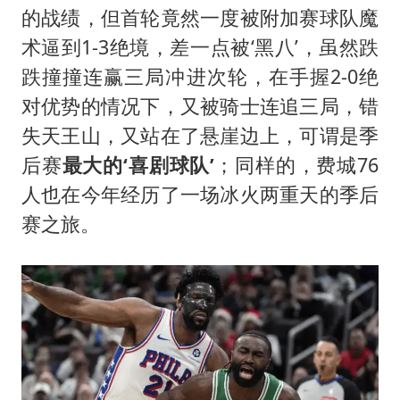
的战绩，但首轮竟然一度被附加赛球队魔
术逼到1-3绝境，差一点被‘黑八’，虽然跌
跌撞撞连赢三局冲进次轮，在手握2-0绝
对优势的情况下，又被骑士连追三局，错
失天王山，又站在了悬崖边上，可谓是季
后赛
最大的‘喜剧球队’
；同样的，费城76
人也在今年经历了一场冰火两重天的季后
赛之旅。