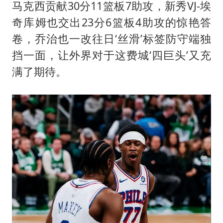
马克西贡献30分11篮板7助攻，新秀VJ-埃
奇库姆也交出23分6篮板4助攻的惊艳答
卷，乔治也一改往日‘丝滑’标签防守端独
挡一面，让外界对于这费城‘四巨头’又充
满了期待。