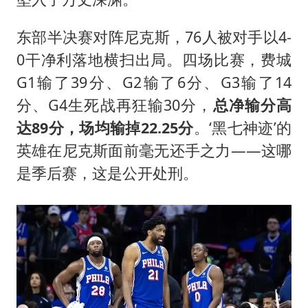
东部半决赛对阵尼克斯，76人被对手以4-
0干净利落地横扫出局。四场比赛，费城
G1输了39分、G2输了6分、G3输了14
分、G4生死战再狂输30分，
总净输分高
达89分，场均输掉22.25分
。‘黑七神迹’的
英雄在尼克斯面前毫无还手之力——这哪
是季后赛，这是公开处刑。