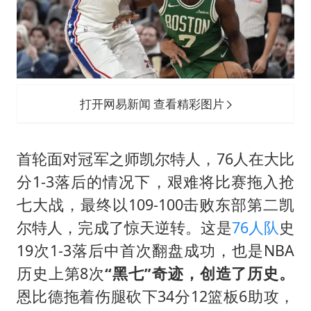
打开网易新闻 查看精彩图片
首轮面对冠军之师凯尔特人，76人在大比
分1-3落后的情况下，艰难将比赛拖入抢
七大战，最终以109-100击败东部第二凯
尔特人，完成了惊天逆转。这是
76人队
史
19次1-3落后中首次翻盘成功，也是NBA
历史上第8次
“黑七”奇迹，创造了历史。
恩比德
拖着伤腿砍下34分12篮板6助攻，