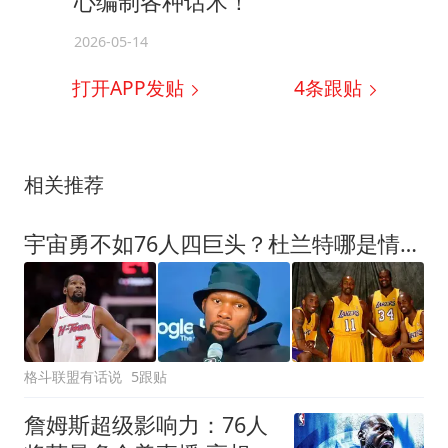
心编制各种话术！
2026-05-14
打开APP发贴
4
条跟贴
相关推荐
宇宙勇不如76人四巨头？杜兰特哪是情商低，分明是有私心啊！
格斗联盟有话说
5跟贴
詹姆斯超级影响力：76人