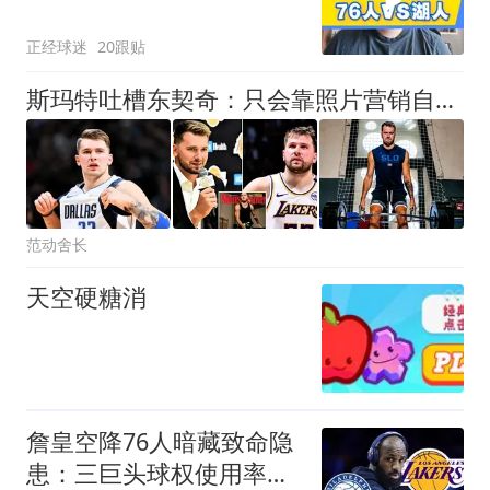
正经球迷
20跟贴
斯玛特吐槽东契奇：只会靠照片营销自己减肥噱头
范动舍长
天空硬糖消
詹皇空降76人暗藏致命隐
患：三巨头球权使用率狂