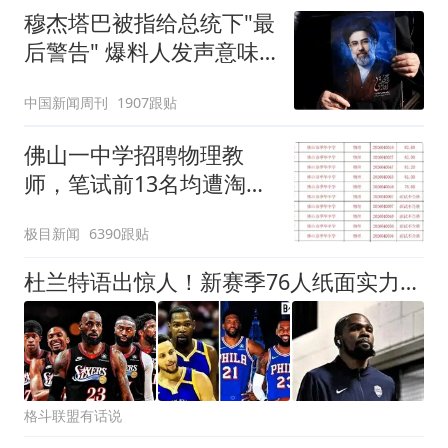
穆杰塔巴被指给总统下"最
后警告" 爆料人发声意味
深长
中国新闻周刊
1907跟贴
佛山一中学招聘物理教
师，笔试前13名均遭淘
汰？教育局：已叫停招
极目新闻
6390跟贴
聘，成立调查组全面核查
杜兰特语出惊人！新赛季76人纸面实力胜过17宇宙勇
格斗联盟有话说