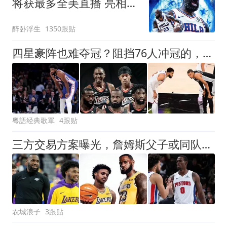
将获最多全美直播 亮相揭
幕战+圣诞大战
醉卧浮生
1350跟贴
四星豪阵也难夺冠？阻挡76人冲冠的，是三座无法逾越的大山
粵語经典歌單
4跟贴
三方交易方案曝光，詹姆斯父子或同队，湖人换三分炮台
农城浪子
3跟贴