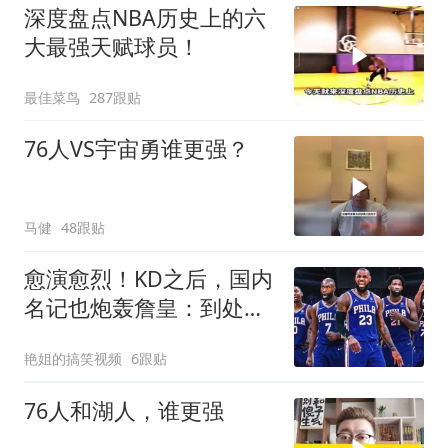
深度盘点NBA历史上的六
大最强天赋球员！
最佳菜鸟
287跟贴
76人VS宇宙勇谁更强？
马健
48跟贴
愈演愈烈！KD之后，国内
名记也炮轰詹皇：到处抱
团，最佳篮球商人
艳姐的搞笑视频
6跟贴
76人和湖人，谁更强