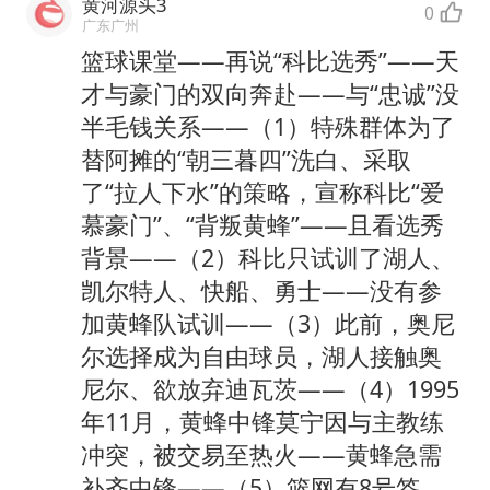
黄河源头3
0
广东广州
篮球课堂——再说“科比选秀”——天
才与豪门的双向奔赴——与“忠诚”没
半毛钱关系——（1）特殊群体为了
替阿摊的“朝三暮四”洗白、采取
了“拉人下水”的策略，宣称科比“爱
慕豪门”、“背叛黄蜂”——且看选秀
背景——（2）科比只试训了湖人、
凯尔特人、快船、勇士——没有参
加黄蜂队试训——（3）此前，奥尼
尔选择成为自由球员，湖人接触奥
尼尔、欲放弃迪瓦茨——（4）1995
年11月，黄蜂中锋莫宁因与主教练
冲突，被交易至热火——黄蜂急需
补齐中锋——（5）篮网有8号签，