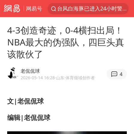
网易号
中医教你一招提升气血
全球首个长时储能一体化产业园量产
4-3创造奇迹，0-4横扫出局！
四川宜宾市高县4.9级地震致1人死亡
NBA最大的伪强队，四巨头真
上海：台风白海豚或将带来龙卷风
该散伙了
胜宏科技：股票交易异常波动
中巨芯：上半年归母净利润1405.77万元
老侃侃球
4
美股存储板块集体大跌
2026-05-14 16:28
·山东
·体育领域创作者
U17国足点球大战淘汰河床晋级决赛
“今天得有40℃了吧 为啥还不预警”
文|老侃侃球
名创优品回应女子吐槽内裤质量差
编辑|老侃侃球
欧阳娜娜窦靖童好搭