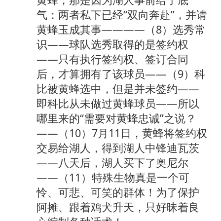
气：两者私下已经“双向奔赴”，并请
黄蜂玉成其事————（8）选秀常
识——球队选秀取得的是签约权
——只有执行签约权、签订合同
后，才算拥有了该球员——（9）科
比被黄蜂选中，但是并未签约——
即科比从未做过黄蜂球员——所以
哪里来的“需要对黄蜂忠诚”之说？
——（10）7月11日，黄蜂将签约权
交易给湖人，得到湖人中锋迪瓦茨
——八天后，湖人买下了奥尼尔
——（11）特殊生物真是一个可
怜、可悲、可笑的群体！为了保护
阿摊、跟着鸡犬升天，只好昧着良