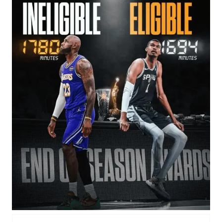
中国女篮70-67险胜尼日利亚女篮
“新疆阿勒泰八月能滑雪”不实
国防部：坚决反制任何闹海挑衅图谋
夯实基础开新局