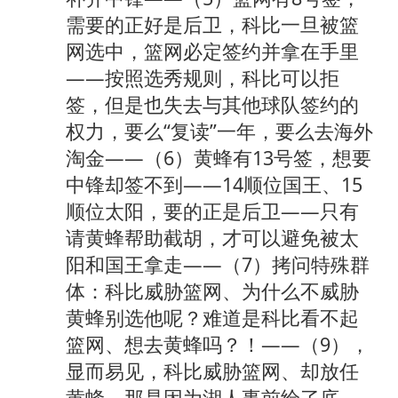
需要的正好是后卫，科比一旦被篮
网选中，篮网必定签约并拿在手里
——按照选秀规则，科比可以拒
签，但是也失去与其他球队签约的
权力，要么“复读”一年，要么去海外
淘金——（6）黄蜂有13号签，想要
中锋却签不到——14顺位国王、15
顺位太阳，要的正是后卫——只有
请黄蜂帮助截胡，才可以避免被太
阳和国王拿走——（7）拷问特殊群
体：科比威胁篮网、为什么不威胁
黄蜂别选他呢？难道是科比看不起
篮网、想去黄蜂吗？！——（9），
显而易见，科比威胁篮网、却放任
黄蜂，那是因为湖人事前给了底