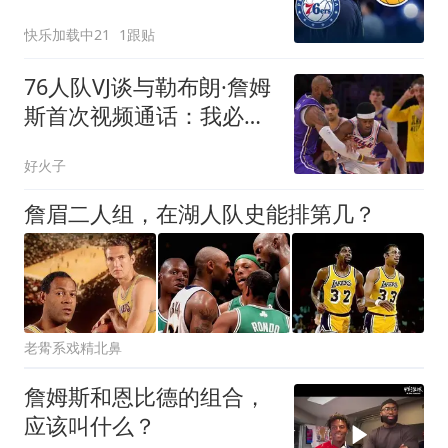
飙143.1%
快乐加载中21
1跟贴
76人队VJ谈与勒布朗·詹姆
斯首次视频通话：我必须
装作老手样子
好火子
詹眉二人组，在湖人队史能排第几？
老觷系戏精北鼻
詹姆斯和恩比德的组合，
应该叫什么？