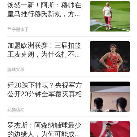
焕然一新！阿斯：穆帅在
皇马推行穆氏新规，方方
面面管理球员生活
兰亭墨未干
加盟欧洲联赛！三届扣篮
王麦克朗，为什么打不了
NBA？
篮球实录
歼20跌下神坛？央视军方
公开20分钟全军覆灭真相
花颜蕴韵
罗杰斯：阿森纳触球最少
的边缘人，为何可能成为