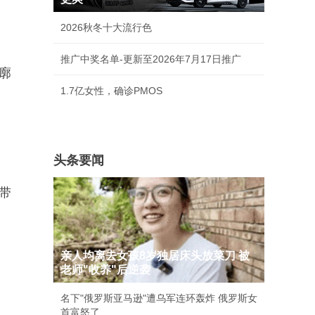
2026秋冬十大流行色
推广中奖名单-更新至2026年7月17日推广
廓
1.7亿女性，确诊PMOS
头条要闻
带
亲人均离去女孩8岁独居床头放菜刀 被
老师"收养"后逆袭
名下"俄罗斯亚马逊"遭乌军连环轰炸 俄罗斯女
首富怒了