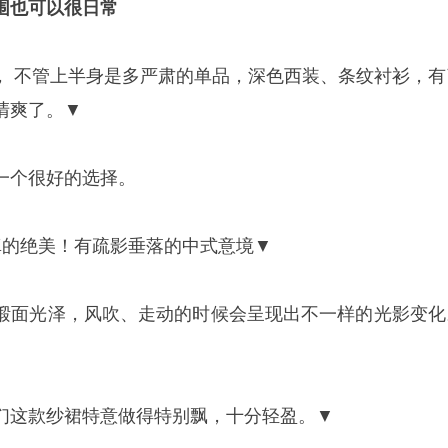
围也可以很日常
处， 不管上半身是多严肃的单品，深色西装、条纹衬衫，有
清爽了。▼
一个很好的选择。
纱裙，真的绝美！有疏影垂落的中式意境▼
缎面光泽，风吹、走动的时候会呈现出不一样的光影变化
们这款纱裙特意做得特别飘，十分轻盈。▼