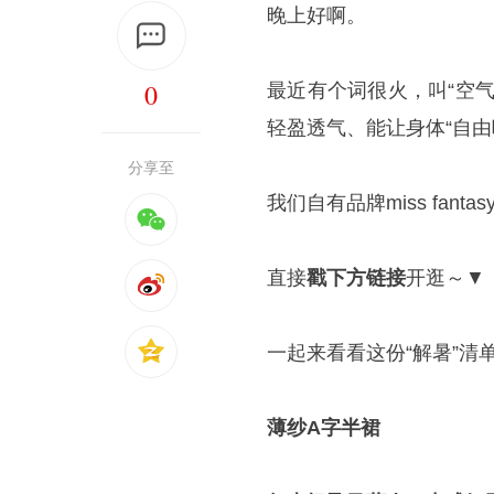
晚上好啊。
0
最近有个词很火，叫“空
轻盈透气、能让身体“自由
分享至
我们自有品牌miss fa
直接
戳下方链接
开逛～▼
一起来看看这份“解暑”清
薄纱A字半裙