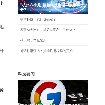
不
"杭州六小龙"群核科技物理AI故事有水
分?
宇树科技，发行价确定了
地
谷歌AI大换血，背后究竟发生了什么？
张一鸣，罕见发声
纤
对话柠季汪洁：并购只是柠季的开始
科技要闻
近