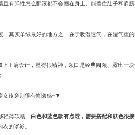
糯且有弹性怎么翻滚都不会捆在身上、能盖住肚子和肩膀
暖，其实羊绒最好的地方之一在于吸湿透气，在湿气重的
加上正肩设计，显得很精神，领口是经典圆领、露出一块
；
瘦女孩穿则很有慵懒感~▼
够轻薄软糯，
白色和蓝色款
有点透
，需要搭配和肤色很接
内衣的罩衫。