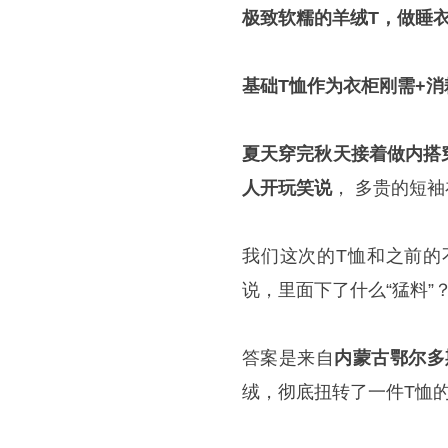
极致软糯的羊绒T，做睡
基础T恤作为衣柜刚需+
夏天穿完秋天接着做内搭
人开玩笑说
， 多贵的短
我们这次的T恤和之前的
说，里面下了什么“猛料”
答案是来自
内蒙古鄂尔多
绒，彻底扭转了一件T恤