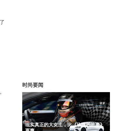
了
时尚要闻
。
现实真正的大女主，比《玫瑰的故事》
更爽