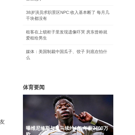
38岁演员求职景区NPC:收入基本断了 每月几
千块都没有
租客在上锁柜子里发现遗像吓哭 房东曾称就
爱租给男生
媒体：美国制裁中国瓜子、饺子 到底在怕什
么
体育要闻
友
曝维尼修斯与皇马续约4年 年薪2400万
欧