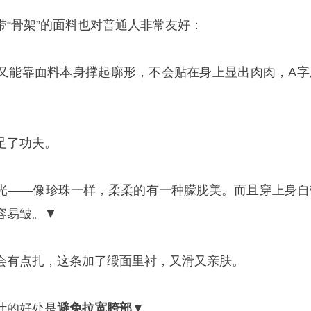
带“骨架”的面料也对普通人非常友好：
又能靠面料本身撑起廓形，不会贴在身上显出肉肉，A字
足了功夫。
光——像珍珠一样，柔柔的有一种朦胧美。而且穿上身自
容易皱。▼
会有点扎，这条加了缎面里衬，又滑又亲肤。
计的好处是
避免
拉宽胯部
▼