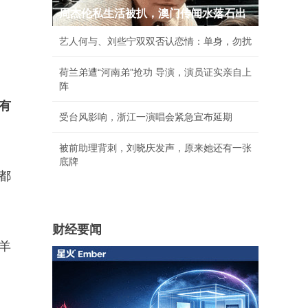
周杰伦私生活被扒，澳门传闻水落石出
艺人何与、刘些宁双双否认恋情：单身，勿扰
荷兰弟遭“河南弟”抢功 导演，演员证实亲自上
阵
有
受台风影响，浙江一演唱会紧急宣布延期
被前助理背刺，刘晓庆发声，原来她还有一张
底牌
都
财经要闻
的羊