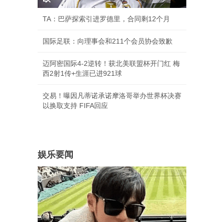
TA：巴萨探索引进罗德里，合同剩12个月
国际足联：向理事会和211个会员协会致歉
迈阿密国际4-2逆转！获北美联盟杯开门红 梅
西2射1传+生涯已进921球
交易！曝因凡蒂诺承诺摩洛哥举办世界杯决赛
以换取支持 FIFA回应
娱乐要闻