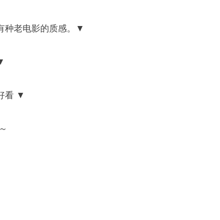
有种老电影的质感。▼
▼
看 ▼
～