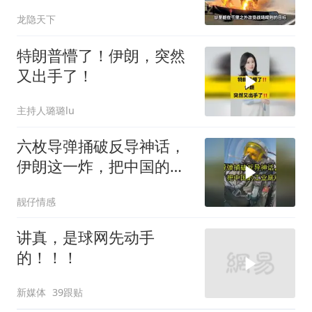
亮出“杀手锏”
龙隐天下
特朗普懵了！伊朗，突然
又出手了！
主持人璐璐lu
六枚导弹捅破反导神话，
伊朗这一炸，把中国的工
业底牌给掀了
靓仔情感
讲真，是球网先动手
的！！！
新媒体
39跟贴