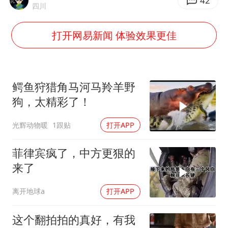
台湾海峡南口北上船舶实施交通管制
42
四川
向鹏0-3不敌张本智和
打开网易新闻 体验效果更佳
四川宜宾地震网友称睡觉被摇醒
DeepSeek投资宇树科技意味什么
今日立秋你咬秋了吗
鳄鱼狩猎角马河马羚羊野
公司“上四休三”但要降薪1000元
狗，太精彩了！
东方之约 相约未来
光辉动物暖
1跟贴
打开APP
菲律宾疯了，中方更狠的
来了
离开地球a
打开APP
这个翻拍拍的真好，有我