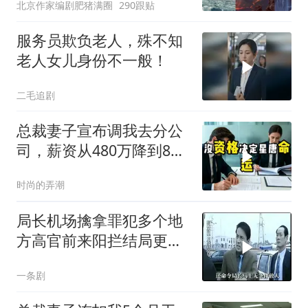
北京作家编剧肥猪满圈
290跟贴
服务员欺负老人，殊不知
老人女儿身份不一般！
二毛追剧
总裁妻子宣布调我去分公
司，薪资从480万降到8
万，我递交辞呈
时尚的弄潮
局长机场擒拿罪犯多个地
方高官前来阳拦结局更引
出惊天警匪大战
一条剧