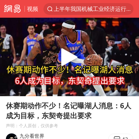
视频
上半年我国机械工业经济运行稳中有进
国防部回应日本试射“战斧”导弹
泰国枪击案凶手先杀祖父母后行凶
A股三大股指收涨
台风“白海豚”体型变大！环流面积接近13个浙江那么大
泰国校园枪击案死亡人数升至7人
江苏发布台风蓝色预警
00:00
05:38
宇树科技中一签需缴款7.54万元
Play
Ent
full
“立秋的第一杯奶茶”又爆单了
休赛期动作不少！名记曝湖人消息：6人
成为目标，东契奇提出要求
中国军队坚决反制任何闹海图谋
声明：个人原创，仅供参考
女子开一天一夜空调后二氧化碳中毒
九分看世界