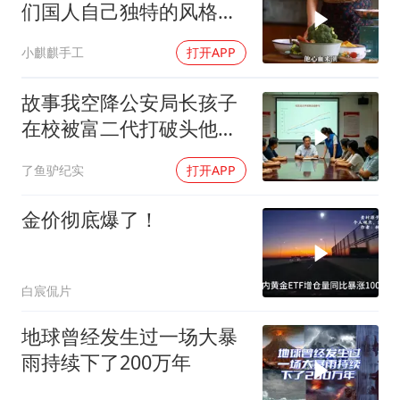
们国人自己独特的风格魅
力
小麒麒手工
打开APP
故事我空降公安局长孩子
在校被富二代打破头他爹
叫嚣开个价
了鱼驴纪实
打开APP
金价彻底爆了！
白宸侃片
地球曾经发生过一场大暴
雨持续下了200万年