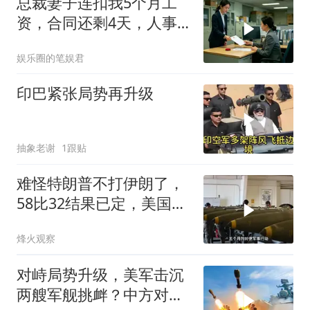
总裁妻子连扣我5个月工
资，合同还剩4天，人事
通知涨薪续签，我
娱乐圈的笔娱君
印巴紧张局势再升级
抽象老谢
1跟贴
难怪特朗普不打伊朗了，
58比32结果已定，美国专
家：一个时代结束
烽火观察
对峙局势升级，美军击沉
两艘军舰挑衅？中方对美