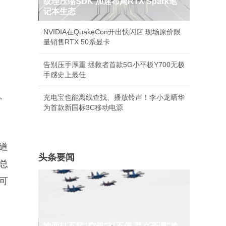
纹理压缩SDK 加速布局RTX Spark笔
记本生态
NVIDIA在QuakeCon开出快闪店 现场原价限
量销售RTX 50系显卡
告别压手厚重 拯救者首款5G小平板Y700无极
手感史上最佳
、
充电宝也能离线查找、播放铃声！李小龙晒华
为首款新国标3C移动电源
道
头条要闻
总
可
地面打不穿"空战"打不停 普京高调"换