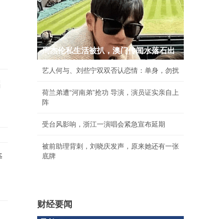
周杰伦私生活被扒，澳门传闻水落石出
艺人何与、刘些宁双双否认恋情：单身，勿扰
启
荷兰弟遭“河南弟”抢功 导演，演员证实亲自上
阵
受台风影响，浙江一演唱会紧急宣布延期
被前助理背刺，刘晓庆发声，原来她还有一张
寿
底牌
财经要闻