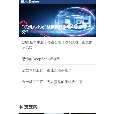
"杭州六小龙"群核科技物理AI故事有水
们
分?
10连板大牛股，今夜公告！多只A股，密集提
示风险
恐怖的DeepSeek斩杀线
全世界的丑鞋，都让北漂买走了
办一场亏百亿，无人接盘的奥运会生意
科技要闻