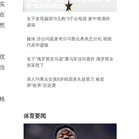
实
将"或直面消耗战
在
女子发现漏洞"0元购"3千台电器 家中堆满快
然
递箱
媒体:涉台问题麦考尔与鲁比奥表态分化 谁能
代表华盛顿
优
名下"俄罗斯亚马逊"遭乌军连环轰炸 俄罗斯女
首富怒了
当
亲人均离去女孩8岁独居床头放菜刀 被老
师"收养"后逆袭
格
体育要闻