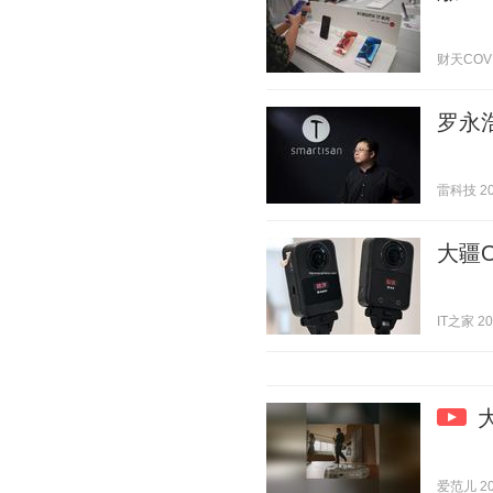
财天COVER
罗永
雷科技 202
大疆O
IT之家 202
爱范儿 202