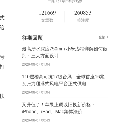
一起关注每日科技热点
121669
260853
正式
文章数
关注度
o给
往期回顾
全部
最高涉水深度750mm 小米澎程详解如何做
到：三大方面设计
型号
2026-08-07 01:04
打
110层楼高可抗17级台风！全球首座16兆
瓦张力腿浮式风电平台正式供电
2026-08-07 01:04
扶
又升值了！苹果上调以旧换新价格：
iPhone、iPad、Mac集体涨价
2026-08-07 00:43