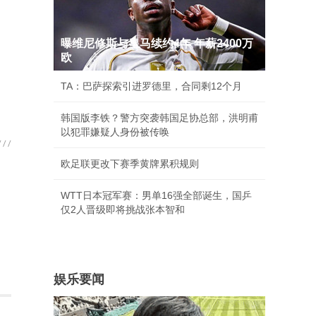
曝维尼修斯与皇马续约4年 年薪2400万
欧
TA：巴萨探索引进罗德里，合同剩12个月
韩国版李铁？警方突袭韩国足协总部，洪明甫
以犯罪嫌疑人身份被传唤
欧足联更改下赛季黄牌累积规则
WTT日本冠军赛：男单16强全部诞生，国乒
仅2人晋级即将挑战张本智和
娱乐要闻