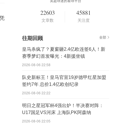
英超球迷的看球平台
22603
45881
。凭
文章数
关注度
往期回顾
全部
皇马杀疯了？夏窗砸2.4亿欧连签6人！新
赛季梦幻首发曝光：4新援坐镇
2026-08-06 22:58
队史新标王！皇马官宣19岁德甲红星加盟
签约7年 总价1.4亿欧创纪录
2026-08-06 22:22
明日之星冠军杯4强出炉！半决赛对阵：
U17国足VS河床 上海队PK阿森纳
2026-08-06 22:05