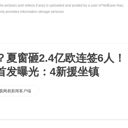
the pictures and videos if any) is uploaded and posted by a user of NetEase Hao,
nly provides information storage services.
夏窗砸2.4亿欧连签6人！
首发曝光：4新援坐镇
载网易新闻客户端