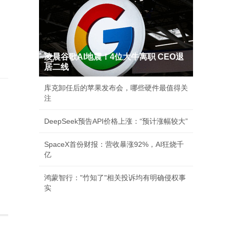
凌晨谷歌AI地震！4位大牛离职 CEO退
居二线
库克卸任后的苹果发布会，哪些硬件最值得关
注
DeepSeek预告API价格上涨：“预计涨幅较大”
SpaceX首份财报：营收暴涨92%，AI狂烧千
亿
鸿蒙智行："竹知了"相关投诉均有明确侵权事
实