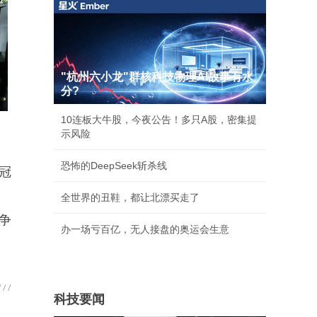
"杭州六小龙"群核科技物理AI故事有水
分?
10连板大牛股，今夜公告！多只A股，密集提
示风险
恐怖的DeepSeek斩杀线
冠
全世界的丑鞋，都让北漂买走了
争
办一场亏百亿，无人接盘的奥运会生意
科技要闻