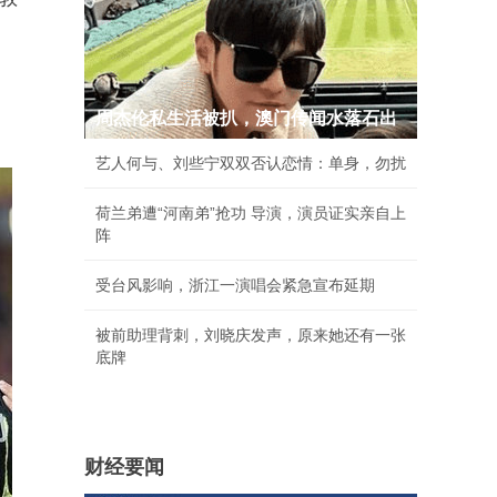
周杰伦私生活被扒，澳门传闻水落石出
艺人何与、刘些宁双双否认恋情：单身，勿扰
荷兰弟遭“河南弟”抢功 导演，演员证实亲自上
阵
受台风影响，浙江一演唱会紧急宣布延期
被前助理背刺，刘晓庆发声，原来她还有一张
底牌
财经要闻