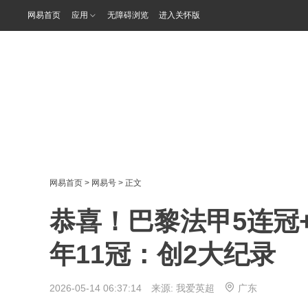
网易首页
应用
无障碍浏览
进入关怀版
网易首页
>
网易号
> 正文
恭喜！巴黎法甲5连冠+
年11冠：创2大纪录
2026-05-14 06:37:14 来源:
我爱英超
广东