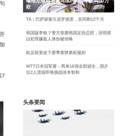
曝维尼修斯与皇马续约4年 年薪2400万
句
欧
TA：巴萨探索引进罗德里，合同剩12个月
韩国版李铁？警方突袭韩国足协总部，洪明甫
开
以犯罪嫌疑人身份被传唤
加
欧足联更改下赛季黄牌累积规则
WTT日本冠军赛：男单16强全部诞生，国乒
仅2人晋级即将挑战张本智和
续7
头条要闻