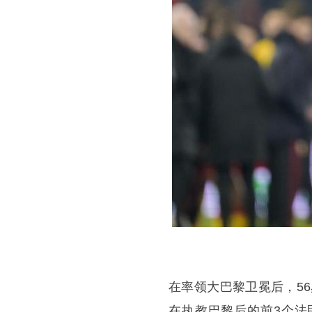
在率领大巴黎卫冕后，5
在执教巴黎后的前3个法