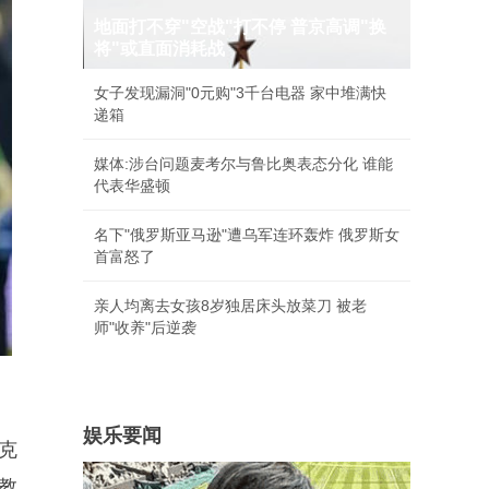
地面打不穿"空战"打不停 普京高调"换
将"或直面消耗战
女子发现漏洞"0元购"3千台电器 家中堆满快
递箱
媒体:涉台问题麦考尔与鲁比奥表态分化 谁能
代表华盛顿
名下"俄罗斯亚马逊"遭乌军连环轰炸 俄罗斯女
首富怒了
亲人均离去女孩8岁独居床头放菜刀 被老
师"收养"后逆袭
娱乐要闻
克
教