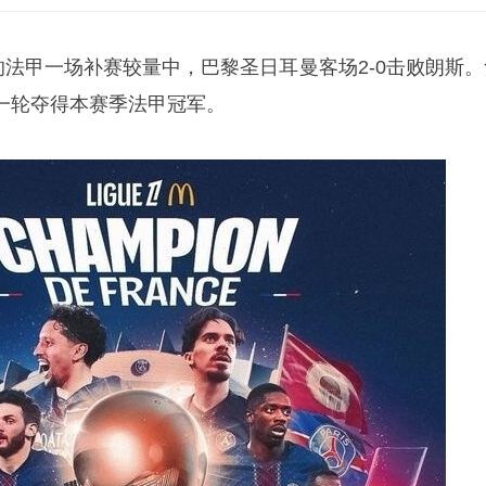
的法甲一场补赛较量中，
巴黎圣日耳曼
客场2-0击败朗斯
一轮夺得本赛季法甲冠军。