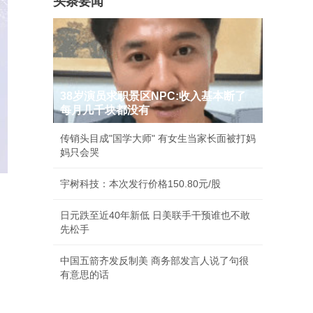
头条要闻
38岁演员求职景区NPC:收入基本断了
每月几千块都没有
传销头目成"国学大师" 有女生当家长面被打妈
妈只会哭
宇树科技：本次发行价格150.80元/股
日元跌至近40年新低 日美联手干预谁也不敢
先松手
中国五箭齐发反制美 商务部发言人说了句很
有意思的话