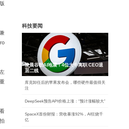
o版
科技要闻
，兼
o
凌晨谷歌AI地震！4位大牛离职 CEO退
居二线
h左
重
库克卸任后的苹果发布会，哪些硬件最值得关
注
DeepSeek预告API价格上涨：“预计涨幅较大”
看
SpaceX首份财报：营收暴涨92%，AI狂烧千
亿
拍