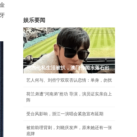
金
蓝牙
娱乐要闻
周杰伦私生活被扒，澳门传闻水落石出
艺人何与、刘些宁双双否认恋情：单身，勿扰
荷兰弟遭“河南弟”抢功 导演，演员证实亲自上
阵
受台风影响，浙江一演唱会紧急宣布延期
被前助理背刺，刘晓庆发声，原来她还有一张
底牌