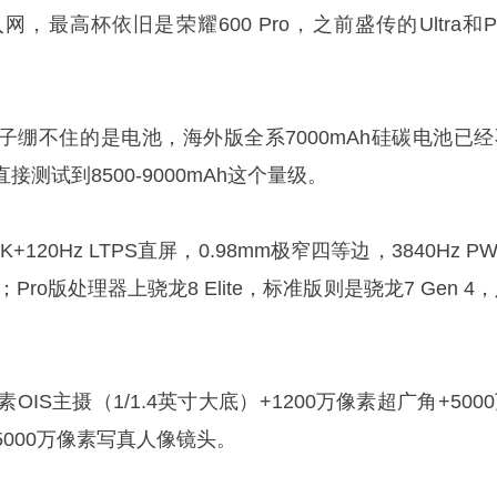
最高杯依旧是荣耀600 Pro，之前盛传的Ultra和P
子绷不住的是电池，海外版全系7000mAh硅碳电池已经
测试到8500-9000mAh这个量级。
K+120Hz LTPS直屏，0.98mm极窄四等边，3840Hz P
Pro版处理器上骁龙8 Elite，标准版则是骁龙7 Gen 4
OIS主摄（1/1.4英寸大底）+1200万像素超广角+500
5000万像素写真人像镜头。