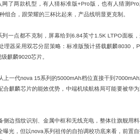
只入网了两款机型，有人猜标准版+Pro版，也有人猜测Pr
是哪两种组合，跟荣耀的三杯比起来，产品线明显更克制。
系列一点都不克制，屏幕给到6.84英寸1.5K LTPO面板
理器采用双芯分层策略：标准版预计搭载麒麟8030，Pr
舰级麒麟9020芯片。
代nova 15系列的5000mAh档位直接干到7000mA
，配合麒麟芯片的能效优势，中端机续航格局可能要被华为
备侧边指纹识别、金属中框和无线充电，整体往旗舰用料
全曝光，但以nova系列祖传的自拍调校功底来看，前置自