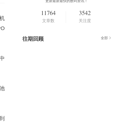
更新最新最快的数码资讯！
11764
3542
机
文章数
关注度
PO
往期回顾
全部
中
池
到