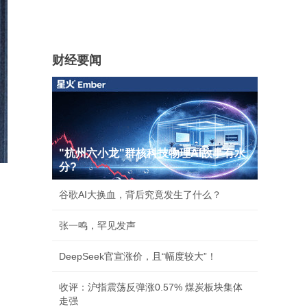
财经要闻
"杭州六小龙"群核科技物理AI故事有水
分?
谷歌AI大换血，背后究竟发生了什么？
张一鸣，罕见发声
DeepSeek官宣涨价，且“幅度较大”！
收评：沪指震荡反弹涨0.57% 煤炭板块集体
走强