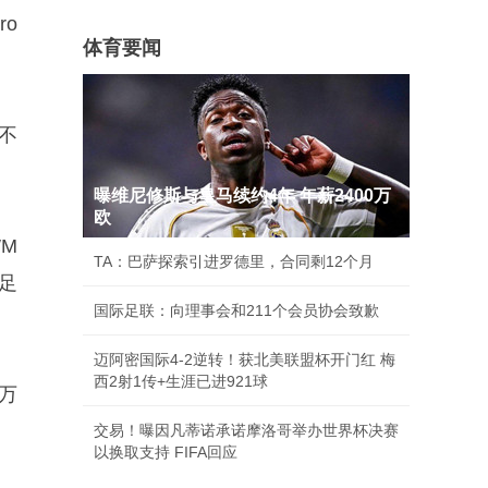
ro
体育要闻
不
曝维尼修斯与皇马续约4年 年薪2400万
欧
WM
TA：巴萨探索引进罗德里，合同剩12个月
，足
国际足联：向理事会和211个会员协会致歉
迈阿密国际4-2逆转！获北美联盟杯开门红 梅
西2射1传+生涯已进921球
0万
交易！曝因凡蒂诺承诺摩洛哥举办世界杯决赛
以换取支持 FIFA回应