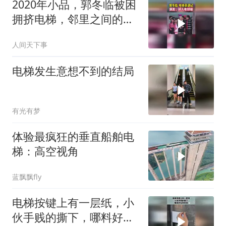
2020年小品，郭冬临被困
拥挤电梯，邻里之间的事
全程笑点满满
人间天下事
电梯发生意想不到的结局
有光有梦
体验最疯狂的垂直船舶电
梯：高空视角
蓝飘飘fly
电梯按键上有一层纸，小
伙手贱的撕下，哪料好心