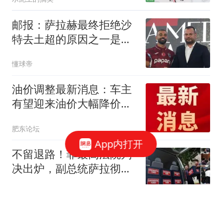
邮报：萨拉赫最终拒绝沙
特去土超的原因之一是他
想保留踢欧战的可能
懂球帝
油价调整最新消息：车主
有望迎来油价大幅降价！
8月14日24时，预估下调
肥东论坛
幅度已从0.09元/升，扩大
App内打开
至约0.3元/升！
不留退路！菲最高法院判
决出炉，副总统萨拉彻底
失去“挡箭牌”
爱看剧的阿峰
七十六岁刘晓庆又摊上