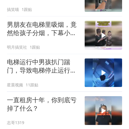
办坏事！
搞笑喵
1跟贴
男朋友在电梯里吸烟，竟
然给孩子分烟，下幕小脑
都萎缩了！
明月搞笑社
1跟贴
电梯运行中男孩扒门踹
门，导致电梯停止运行，
男孩被吓哭
星晨视频
11跟贴
一直租房十年，你到底亏
掉了什么？
志哥1319