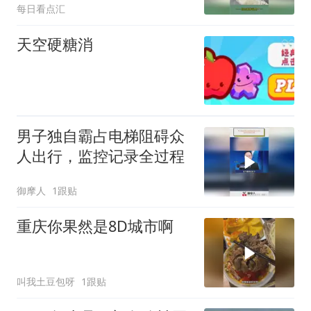
每日看点汇
我穿一样的衣服
天空硬糖消
男子独自霸占电梯阻碍众
人出行，监控记录全过程
御摩人
1跟贴
重庆你果然是8D城市啊
叫我土豆包呀
1跟贴