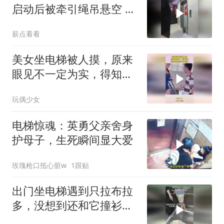
启动后被牵引绳吊悬空 楼
下邻居出手救狗一命
薪点看看
美女坐电梯被人摸，原来
眼见不一定为实，得知真
相给小伙点赞
玩偶少女
电梯惊魂：英勇父亲舍身
护母子，生死瞬间显大爱
玫瑰枪口抵心脏w
1跟贴
出门坐电梯遇到只拉布拉
多，没想到还和它撞衫
了，狗子：你什么档次和