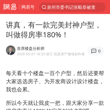
网易号
泉州市委书记张毅恭被查
“电影+”如何激发千亿级消费新活力？
讲真，有一款完美封神户型，
沙特土耳其巴基斯坦签署共同防务协议
叫做得房率180%！
台风白海豚已进入24小时警戒线
全球首个长时储能一体化产业园量产
首席楼盘分析师
0
U17国足点球大战淘汰河床晋级决赛
2026-05-07 16:33
·浙江
·优质房产领域创作者
四川宜宾市高县4.9级地震致1人死亡
每天看十个楼盘一百个户型，然后还要帮
上海：台风白海豚或将带来龙卷风
大家选选房子、为开发商设计设计楼盘，
中巨芯：上半年归母净利润1405.77万元
我也会累。
名创优品回应女子吐槽内裤质量差
胜宏科技：股票交易异常波动
所以今天就让我皮一把，跟大家分享一款