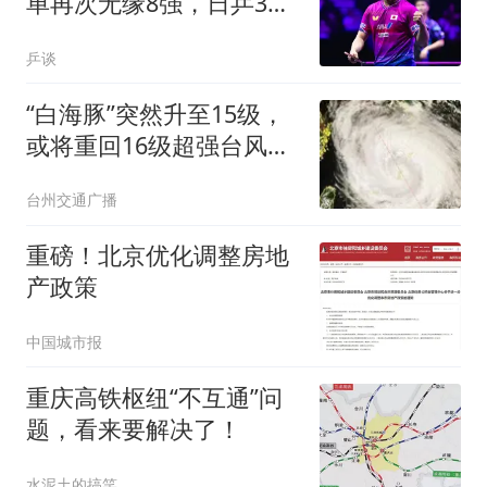
单再次无缘8强，日乒3人
韩法各2人晋级
乒谈
“白海豚”突然升至15级，
或将重回16级超强台风！
部分列车临时停运！台州
台州交通广播
61家A级旅游景区暂时关
闭
重磅！北京优化调整房地
产政策
中国城市报
重庆高铁枢纽“不互通”问
题，看来要解决了！
水泥土的搞笑