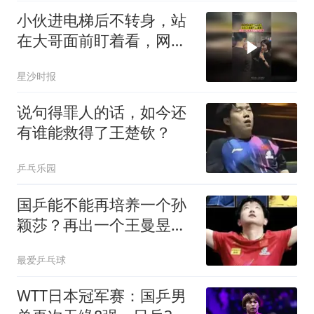
小伙进电梯后不转身，站
在大哥面前盯着看，网
友：给大哥憋成内伤了
星沙时报
说句得罪人的话，如今还
有谁能救得了王楚钦？
乒乓乐园
国乒能不能再培养一个孙
颖莎？再出一个王曼昱，
有可能，再出一个陈梦，
最爱乒乓球
也有可能，但再出一个孙
颖莎几乎不可能！
WTT日本冠军赛：国乒男