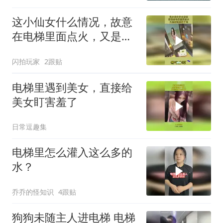
这小仙女什么情况，故意
在电梯里面点火，又是被
渣男骗了吗
闪拍玩家
2跟贴
电梯里遇到美女，直接给
美女盯害羞了
日常逗趣集
电梯里怎么灌入这么多的
水？
乔乔的怪知识
4跟贴
狗狗未随主人进电梯 电梯