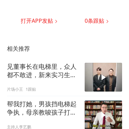
打开APP发贴
0
条跟贴
相关推荐
见董事长在电梯里，众人
都不敢进，新来实习生却
胆子超大直接上
片场小王
1跟贴
帮我打她，男孩挡电梯起
争执，母亲教唆孩子打
人，孩子捂嘴偷笑！
主持人李艺鹏