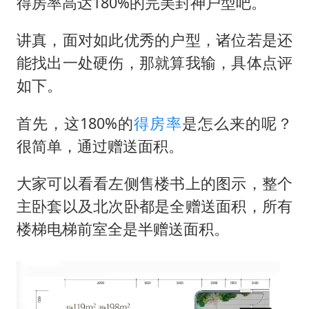
中国女篮70-67险胜尼日利亚女篮
得房率高达180%的完美封神户型吧。
胡彦斌获《歌手2026》歌王
讲真，面对如此优秀的户型，诸位若是还
秋天的第一杯奶茶到底有多火
能找出一处硬伤，那就算我输，具体点评
38岁演员求职万岁山NPC成功
如下。
国防部：中国军队坚决反制任何闹海挑衅图谋
首先，这180%的
得房率
是怎么来的呢？
我国外贸延续良好增长态势
很简单，通过赠送面积。
东航：国内客票提前14天免费退改
大家可以看看左侧售楼书上的图示，整个
夯实基础开新局
主卧套以及北次卧都是全赠送面积，所有
楼梯电梯前室全是半赠送面积。