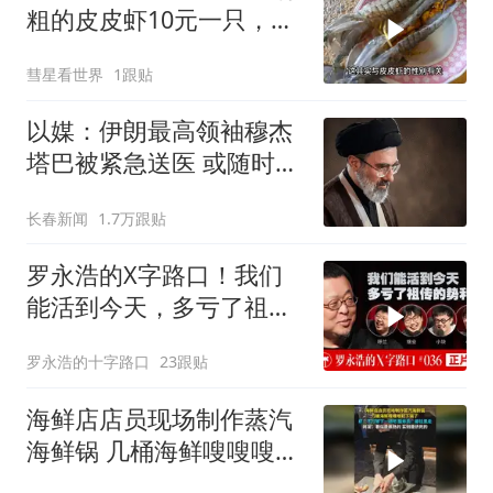
粗的皮皮虾10元一只，游
客：100块能吃爽
彗星看世界
1跟贴
以媒：伊朗最高领袖穆杰
塔巴被紧急送医 或随时会
死去
长春新闻
1.7万跟贴
罗永浩的X字路口！我们
能活到今天，多亏了祖传
的势利眼
罗永浩的十字路口
23跟贴
海鲜店店员现场制作蒸汽
海鲜锅 几桶海鲜嗖嗖嗖就
下锅了 虾：不行等下一趟