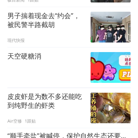
男子揣着现金去“约会”，
被民警半路截胡
现代快报
天空硬糖消
皮皮虾是为数不多还能吃
到纯野生的虾类
Air空修
1跟贴
“顺手牵盐”被喊停，保护自然生态还要呼吁多少次？