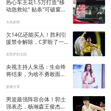
热心车主花1.5万打造"移
动急救站" 贴条"可破窗取
用"
大风新闻
欠14亿还能买人！胜利引
援禁令解除，C罗盼了一
夏的首援马上官宣
圣西罗的太阳
央视主持人朱迅：生命终
将结束，为啥不勇敢面对
生命的终点呢？
棠棣分享
男篮最强阵容合体！郭士
强表态，杨瀚森王俊杰回