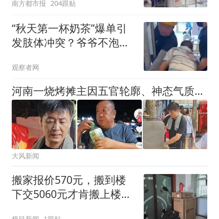
南方都市报
204跟贴
“秋天第一杯奶茶”爆单引
发肢体冲突？爷爷不泡茶
致歉
观察者网
河南一烧烤摊主因五官轮廓、神态气质酷似张雪峰走红，二人同为42岁，家中都有一个女儿；张雪峰曾表示，财富自由以后要开一家烤肉店
大风新闻
搬家报价570元，搬到楼
下交5060元才肯搬上楼！
女子傻眼了
极目新闻
1跟贴