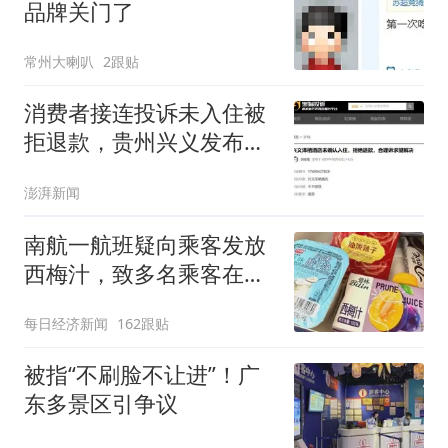
品牌关门了
常州大喇叭
2跟贴
消费者接连投诉未入住被
拒退款，贵州兴义发布规
范住宿价格行为提醒告诫
澎湃新闻
函
南航一航班疑向乘客发放
西梅汁，致多名乘客在飞
行途中排队上厕所！乘
每日经济新闻
162跟贴
客：机上100多人只有2个
厕所；客服回应：并非每
被指“不刷脸不让进”！广
架飞机都会发放西梅汁
东多景区引争议