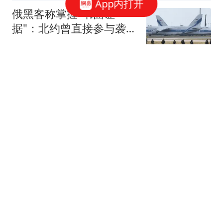
App内打开
俄黑客称掌握"书面证
据"：北约曾直接参与袭击
俄罗斯
红星新闻
泰国中学生枪杀7人后饮
弹自尽 曾看别国枪击事件
视频
澎湃新闻
苹果即将推出三款全新
「Ultra」系列新品！
XCiOS俱乐部
顺风车司机找到乘客手机