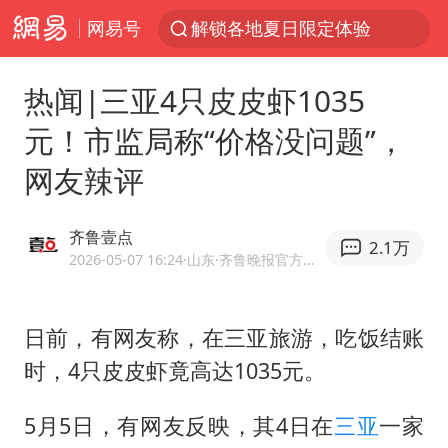
网易号
解锁各地夏日限定体验
白海豚将正面袭击贯穿浙江
热闻|三亚4只皮皮虾1035
视频丨中国东方电气集团原党组副书记、董事宋致远被查
元！市监局称“价格没问题”，
四川宜宾市珙县发生3.4级地震
网友辣评
黄金创今年来最大单周涨幅
香港宏福苑火灾或由烟头引起
齐鲁壹点
2.1万
浙江台州《告全体市民书》
2026-05-07 16:24
·山东
·齐鲁晚报官方网易号
媒体：“内容由AI生成”不是免责盾牌
女主硬加吻戏短剧已下架
日前，有网友称，在三亚旅游，吃饭结账
时，4只
皮皮虾
竟高达1035元。
周末打虎 宋致远被查
台风白海豚实时路径
5月5日，有网友反映，其4日在
三亚
一家