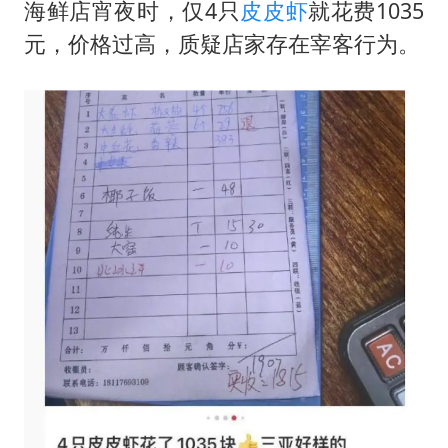
郑丽文：台湾从来没有“独立”过
海鲜店宵夜时，仅4只
皮皮虾
就花费1035
女子网购名牌包发现是自己丢的那只
元，价格过高，质疑店家存在宰客行为。
《给阿嬷的情书》售后来了
多个明星演唱会取消
万岁山接盘烂尾恒大文旅城
上海轮渡全线停航
习近平心系体育强国建设