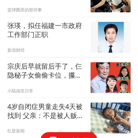
归，12人名单或浮出水面
篮球圈里的那些事
张瑛，拟任福建一市政府
工作部门正职
新浪财经
宗庆后早就留后手了，仨
隐秘子女偷偷卡位，攥着
娃哈哈核心命脉
小陆搞笑日常
4岁自闭症男童走失4天被
找到 父亲：不是被人贩子
抱走
红星新闻