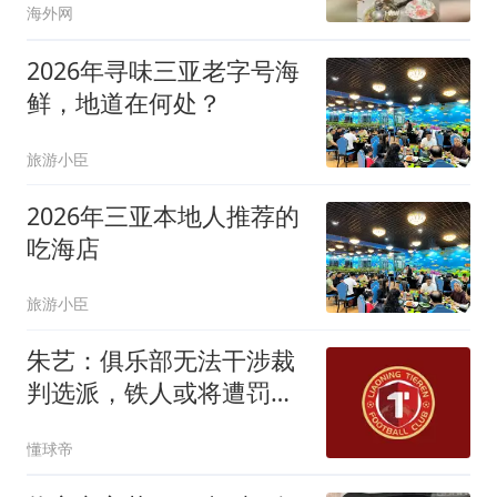
海外网
吧 服务员：都往里走 网
友：看似是蒸熟的 实则是
2026年寻味三亚老字号海
挤死的
鲜，地道在何处？
旅游小臣
2026年三亚本地人推荐的
吃海店
旅游小臣
朱艺：俱乐部无法干涉裁
判选派，铁人或将遭罚款
甚至扣分
懂球帝