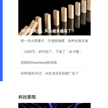
39万亿美元，风险越来越高了！
统一冰火两重天：方便面独撑，饮料全面失速
「1000万」的竹知了，下架了「余大嘴」
恐怖的DeepSeek斩杀线
60秒报价25万，AI女演员开始接广告了
科技要闻