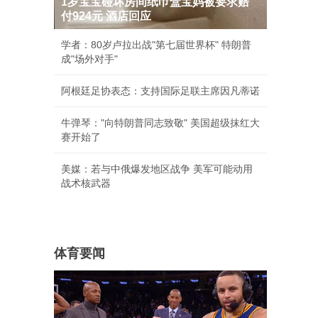
1岁宝宝碰坏房间纸巾盒宝妈被要求赔
付924元 酒店回应
学者：80岁卢拉出战"第七届世界杯" 特朗普
成"场外对手"
阿根廷足协表态：支持国际足联主席因凡蒂诺
牛弹琴："向特朗普同志致敬" 美国超级抹红大
赛开始了
美媒：若与中俄爆发地区战争 美军可能动用
战术核武器
体育要闻