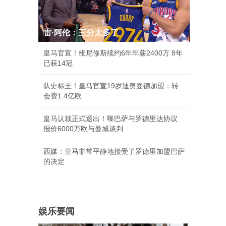
雷·阿伦：三分太多了
皇马官宣！维尼修斯续约6年年薪2400万 8年
已获14冠
队史标王！皇马官宣19岁迪奥曼德加盟：转
会费1.4亿欧
皇马认栽正式退出！曝巴萨与罗德里达协议
报价6000万欧与曼城谈判
西媒：皇马非常平静地接受了罗德里加盟巴萨
的决定
娱乐要闻