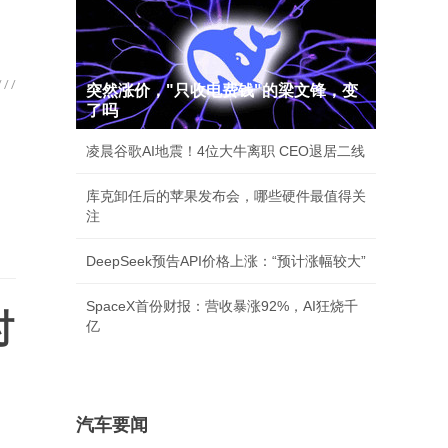
突然涨价，"只收电费钱"的梁文锋，变
了吗
凌晨谷歌AI地震！4位大牛离职 CEO退居二线
库克卸任后的苹果发布会，哪些硬件最值得关
注
DeepSeek预告API价格上涨：“预计涨幅较大”
SpaceX首份财报：营收暴涨92%，AI狂烧千
时
亿
汽车要闻