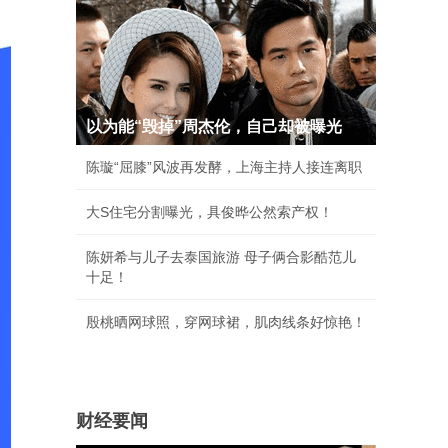
以为能“毁掉”周杰伦，自己却被曝光
陈璇“屈膝”风波再发酵，上海主持人接连离职
大S住宅分割曝光，具俊晔公然索产权！
陈妍希与儿子去泰国旅游 母子俩合影酷范儿
十足！
殷桃晒网球照，穿网球裙，肌肉线条好惊艳！
财经要闻