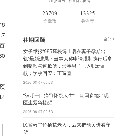
《直播海南》栏目官方账号
23709
13325
文章数
关注度
午8
7
往期回顾
全部
0百
女子举报“985高校博士后在妻子孕期出
60
轨”最新进展：当事人称申请强制执行后拿
到赔款与道歉信，涉事男子已入职新高
校；学校回应：正调查
2026-08-07 00:53
预
“被叮一口痛到怀疑人生”，全国多地出现，
14
医生紧急提醒
2026-08-07 00:53
民警救了位拾荒老人，后来把他关进看守
所