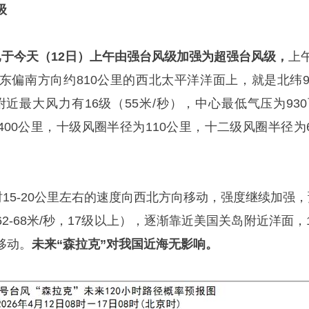
级
已于今天（
12
日）
上午由强台风
级
加强
为
超
强台风级，
上
东偏南方向约810公里的西北太平洋洋面上，就是北纬9.
心附近最大风力有16级（55米/秒），中心最低气压为93
-400公里，十级风圈半径为110公里，十二级风圈半径为
时15-20公里左右的速度向西北方向移动，强度继续加强，
2-68米/秒，17级以上），逐渐靠近美国关岛附近洋面，
移动。
未来“森拉克”对我国近海无影响。