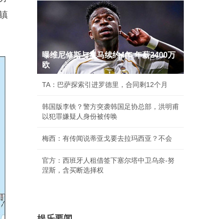
镇
曝维尼修斯与皇马续约4年 年薪2400万
欧
TA：巴萨探索引进罗德里，合同剩12个月
韩国版李铁？警方突袭韩国足协总部，洪明甫
以犯罪嫌疑人身份被传唤
梅西：有传闻说蒂亚戈要去拉玛西亚？不会
官方：西班牙人租借签下塞尔塔中卫乌奈-努
涅斯，含买断选择权
娱乐要闻