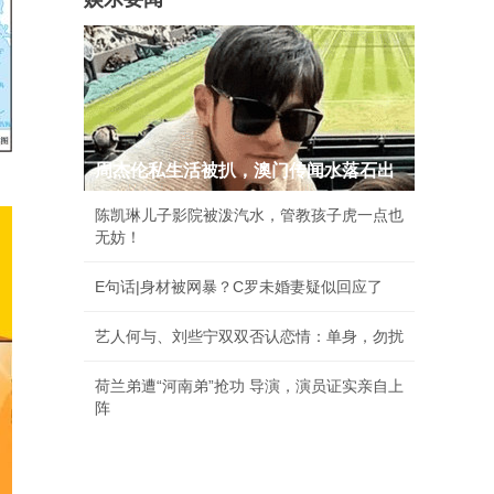
周杰伦私生活被扒，澳门传闻水落石出
陈凯琳儿子影院被泼汽水，管教孩子虎一点也
无妨！
E句话|身材被网暴？C罗未婚妻疑似回应了
艺人何与、刘些宁双双否认恋情：单身，勿扰
荷兰弟遭“河南弟”抢功 导演，演员证实亲自上
阵