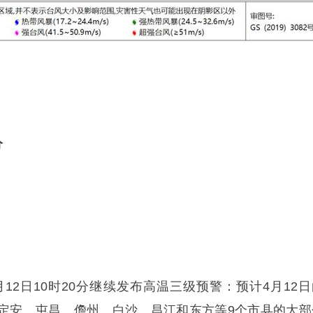
分
4月12日10时20分继续发布高温三级预警：预计4月12
定安、屯昌、儋州、白沙、昌江和东方等9个市县的大部