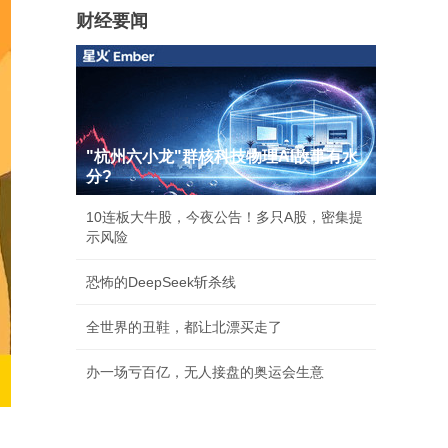
财经要闻
"杭州六小龙"群核科技物理AI故事有水
分?
10连板大牛股，今夜公告！多只A股，密集提
示风险
恐怖的DeepSeek斩杀线
全世界的丑鞋，都让北漂买走了
办一场亏百亿，无人接盘的奥运会生意