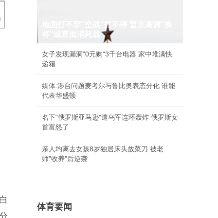
地面打不穿"空战"打不停 普京高调"换
将"或直面消耗战
女子发现漏洞"0元购"3千台电器 家中堆满快
递箱
媒体:涉台问题麦考尔与鲁比奥表态分化 谁能
代表华盛顿
名下"俄罗斯亚马逊"遭乌军连环轰炸 俄罗斯女
首富怒了
亲人均离去女孩8岁独居床头放菜刀 被老
师"收养"后逆袭
日白
体育要闻
分