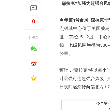
“森拉克”加强
为
超
强台风
0
今年第
4
号台风“森拉克”
点钟其中心位于美国关岛
度、东经151.2度，中
分享至
帕，七级风圈半径为380
公里。
预计，“森拉克”将以每小
计最强可达超强台风级（6
日夜间逐渐转向偏北方向