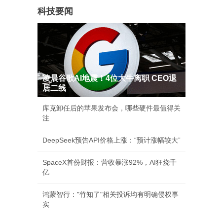
科技要闻
凌晨谷歌AI地震！4位大牛离职 CEO退
居二线
库克卸任后的苹果发布会，哪些硬件最值得关
注
DeepSeek预告API价格上涨：“预计涨幅较大”
SpaceX首份财报：营收暴涨92%，AI狂烧千
亿
鸿蒙智行："竹知了"相关投诉均有明确侵权事
实