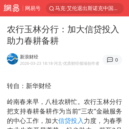
网易号
马克·艾伦退出斯诺克中国公开赛
新疆优化调整景区内自驾服务费
农行玉林分行：加大信贷投入
上四休三，但降薪1000元，你接受吗？
助力春耕备耕
央视新主播李秋莹孙亚鹏亮相
情侣平潭拍日出坠崖1死1伤
新浪财经
0
老挝国会主席赛宋蓬逝世
2026-03-23 18:18
·河北
·优质财经领域创作者
黄金牛市回来了吗
转自：新华财经
茅台部分直营店飞天茅台提价
全民健身事业高质量发展
岭南春来早，八桂农耕忙。农行玉林分行
台当局重金为“台独”织“皇帝新衣”
把支持春耕备耕作为当前“三农”金融服务
几元成本的AI广告导致千万市值蒸发
的中心工作，加大
信贷投入
力度，为春季