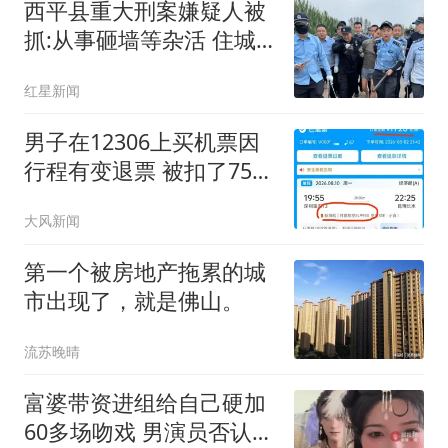
西平县重大刑案嫌疑人被
抓:从事砸墙等杂活 住城
中村
红星新闻
男子在12306上买机票因
行程有变退票 被扣了75%
票价
大风新闻
第一个被房地产拖累的城
市出现了，就是佛山。
流苏晚晴
富婆带资进组给自己硬加
60多场吻戏 男演员否认被