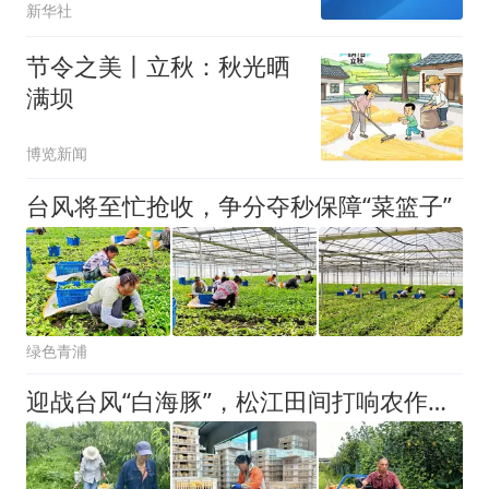
新华社
节令之美丨立秋：秋光晒
满坝
博览新闻
台风将至忙抢收，争分夺秒保障“菜篮子”
绿色青浦
迎战台风“白海豚”，松江田间打响农作物“抢收战”