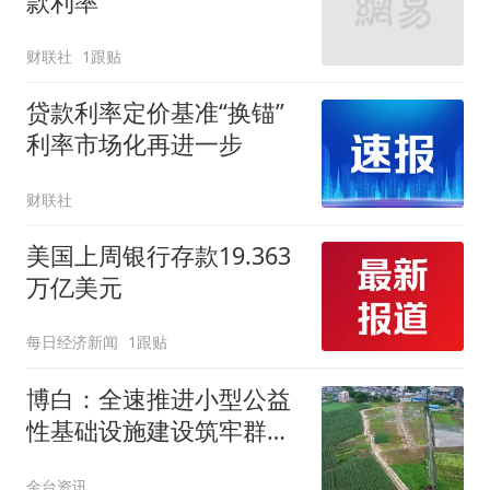
款利率
财联社
1跟贴
贷款利率定价基准“换锚”
利率市场化再进一步
财联社
美国上周银行存款19.363
万亿美元
每日经济新闻
1跟贴
博白：全速推进小型公益
性基础设施建设筑牢群众
幸福根基
金台资讯