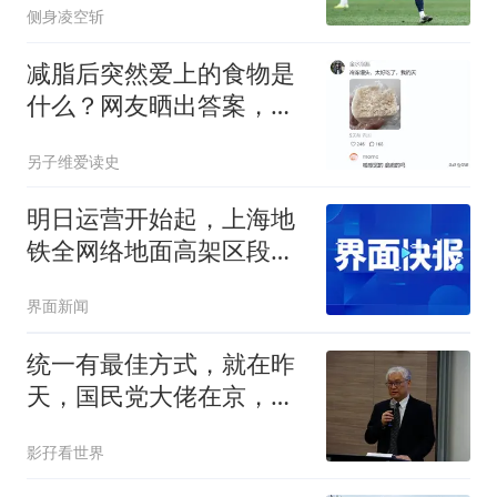
侧身凌空斩
减脂后突然爱上的食物是
什么？网友晒出答案，最
后几样真没想到
另子维爱读史
明日运营开始起，上海地
铁全网络地面高架区段限
速运行
界面新闻
统一有最佳方式，就在昨
天，国民党大佬在京，交
底郑丽文两岸路线
影孖看世界