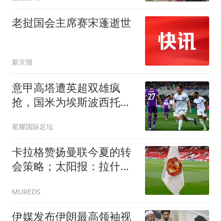
老挝国会主席赛宋蓬逝世
新京报
意甲高塔遭英超双雄疯
抢，国米为埃斯波西托标
价7300万镑
星耀国际足坛
卡拉格赞扬曼联今夏的转
会策略；太阳报：拉什福
德将于本周末回到球队
MUREDS
伊媒发布伊朗最高领袖视