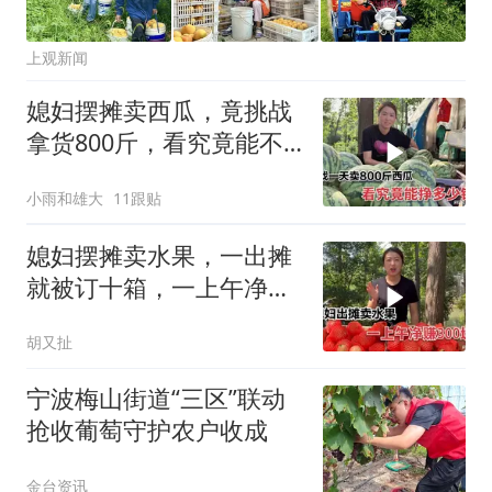
上观新闻
媳妇摆摊卖西瓜，竟挑战
拿货800斤，看究竟能不
能卖完？
小雨和雄大
11跟贴
媳妇摆摊卖水果，一出摊
就被订十箱，一上午净赚
300块钱
胡又扯
宁波梅山街道“三区”联动
抢收葡萄守护农户收成
金台资讯