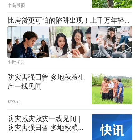
半岛晨报
比房贷更可怕的陷阱出现！上千万年轻人成收割目标，五年掏空未来
尘世闲云
防灾害强田管 多地秋粮生
产一线见闻
新华社
防灾减灾救灾一线见闻｜
防灾害强田管 多地秋粮生
产一线见闻