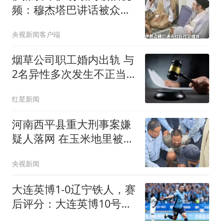
频：穆杰塔巴讲话被众人
围住
央视新闻客户端
烟草公司职工婚内出轨 与
2名异性多次发生不正当
关系
红星新闻
河南西平县重大刑事案嫌
疑人落网 在玉米地里被抓
获
央视新闻
大连英博1-0辽宁铁人，赛
后评分：大连英博10号排
第一