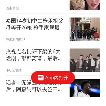
包养
潇湘晨报
泰国14岁初中生枪杀祖父
母等开26枪 枪手家属最新
发声
中国新闻周刊
央视点名批评下架的6大
烂剧，部部离谱，最后一
部至今没有大结局
小Q侃电影
App内打开
记者：无缘签下维尼修斯
后，阿森纳可以去签三笘
薰
懂球帝