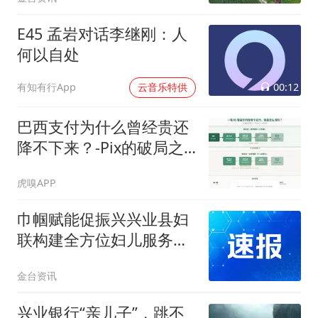
E45 孟岩对话李继刚：人
何以自处
00:12
有知有行App
云音乐特供
巴西支付为什么曾经贵还
降不下来？-Pix的破局之
道
虎嗅APP
巾帼赋能促振兴兴业县妇
联构建全方位妇儿服务体
系
金台资讯
兴业银行“亲儿子”，跳不