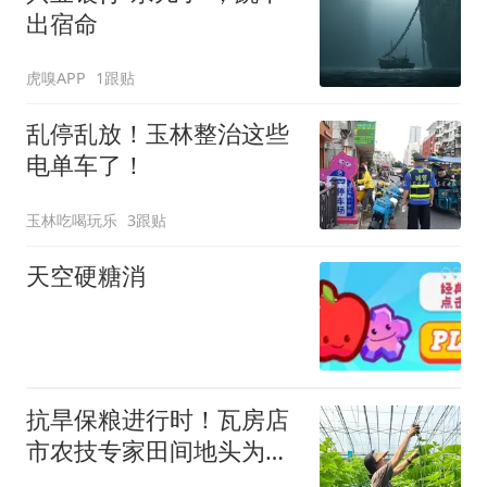
出宿命
虎嗅APP
1跟贴
乱停乱放！玉林整治这些
电单车了！
玉林吃喝玩乐
3跟贴
天空硬糖消
抗旱保粮进行时！瓦房店
市农技专家田间地头为作
物“把脉开方”