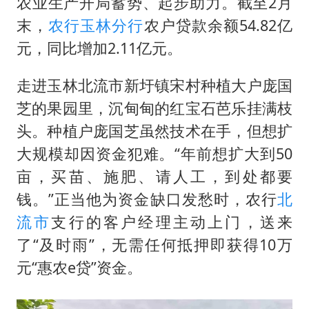
《欢迎来龙餐馆》口碑
农业生产开局蓄势、起步助力。截至2月
末，
农行
玉林分行
农户贷款余额54.82亿
白海豚将正面袭击贯穿浙江
元，同比增加2.11亿元。
酒店回应车内过夜被收150元
杭州全市有序停课
走进玉林北流市新圩镇宋村种植大户庞国
商场现钱学森巨幅海报 负责人回应
芝的果园里，沉甸甸的红宝石芭乐挂满枝
头。种植户庞国芝虽然技术在手，但想扩
乐享全民健身 共筑健康中国
大规模却因资金犯难。“年前想扩大到50
亩，买苗、施肥、请人工，到处都要
钱。”正当他为资金缺口发愁时，农行
北
流市
支行的客户经理主动上门，送来
了“及时雨”，无需任何抵押即获得10万
元“惠农e贷”资金。