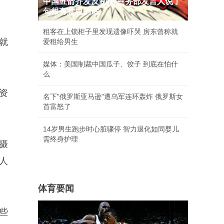
中国五箭齐发反制美 商务部发言人说了
句很有意思的话
租客在上锁柜子里发现遗像吓哭 房东曾称就
就
爱租给男生
媒体：美国制裁中国瓜子、饺子 到底在怕什
么
资
名下"俄罗斯亚马逊"遭乌军连环轰炸 俄罗斯女
首富怒了
14岁男生跑步时心脏骤停 智力退化如同婴儿
需终身护理
摄
人
体育要闻
些