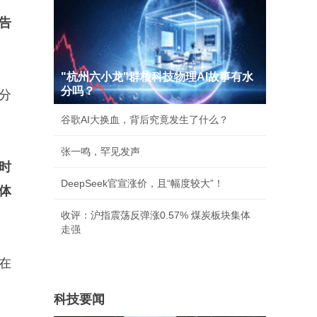
告
"杭州六小龙"群核科技物理AI故事有水
分吗？
分
谷歌AI大换血，背后究竟发生了什么？
张一鸣，罕见发声
时
DeepSeek官宣涨价，且“幅度较大”！
体
收评：沪指震荡反弹涨0.57% 煤炭板块集体
走强
在
科技要闻