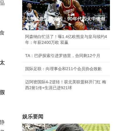
品
大梦鲨鱼上将尤因：90年代四大中锋有
多强
食
阿森纳白忙活了！曝1.4亿欧熊皇与皇马续约4
年：年薪2400万欧 双赢
TA：巴萨探索引进罗德里，合同剩12个月
太
国际足联：向理事会和211个会员协会致歉
迈阿密国际4-2逆转！获北美联盟杯开门红 梅
西2射1传+生涯已进921球
假
娱乐要闻
静