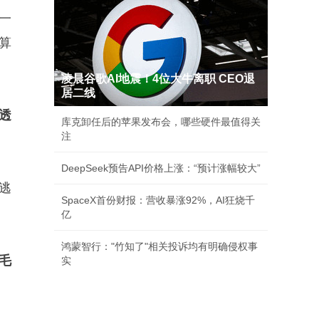
一
算
凌晨谷歌AI地震！4位大牛离职 CEO退
居二线
透
库克卸任后的苹果发布会，哪些硬件最值得关
注
DeepSeek预告API价格上涨：“预计涨幅较大”
逃
SpaceX首份财报：营收暴涨92%，AI狂烧千
亿
鸿蒙智行："竹知了"相关投诉均有明确侵权事
毛
实