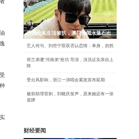
者
油
周杰伦私生活被扒，澳门传闻水落石出
逸
艺人何与、刘些宁双双否认恋情：单身，勿扰
荷兰弟遭“河南弟”抢功 导演，演员证实亲自上
阵
受
受台风影响，浙江一演唱会紧急宣布延期
种
被前助理背刺，刘晓庆发声，原来她还有一张
底牌
实
财经要闻