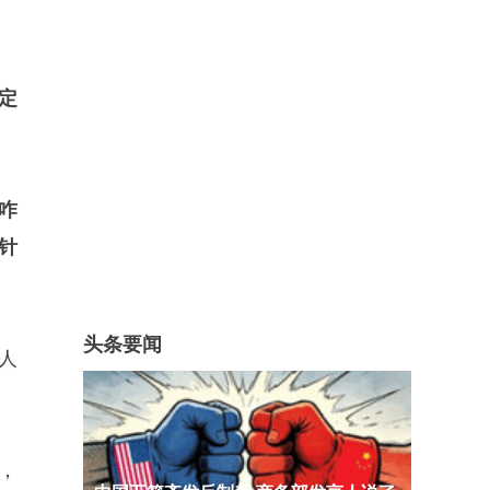
定
咋
针
头条要闻
人
，